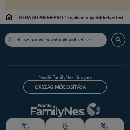
BEBA SUPREMEPRO 1 tejalapú anyatej-helyettesítő tá
Home
Nestlé FamilyNes Hungary
ORSZÁG MÓDOSÍTÁSA