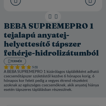
BEBA SUPREMEPRO 1
tejalapú anyatej-
helyettesítő tápszer
fehérje-hidrolizátumból
TERMÉK
5 (1)
A BEBA SUPREMEPRO 1 kizárólagos táplálékként adható
csecsemőtápszer születéstől kezdve 6 hónapos korig, 6
hónapos kor felett pedig a vegyes étrend részeként
azoknak az egészséges csecsemőknek, akik anyatej hiánya
esetén tápszeres táplálásban részesülnek.