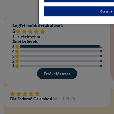
Összes el
Legfrissebb értékelések
5
1
Értékelések átlaga​
Értékelések
5
1
4
0
3
0
2
0
1
0
Értékelés írása​
Dia Fodorné Galambosi
Júl. 23, 2025