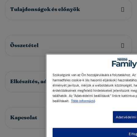
Tulajdonságok és előnyök
Összetétel
Szükségünk van az Ön hozzájárulására a folytatáshoz. Az 
harmadfeles cookie-k (és hasonló eljárások) használatáh
Elkészítés, adagolás, tárolás
élményét javítsuk, mérjük a weboldalunk közönségét, ha
érdeklődésének megfelelő hirdetéseket jelenítsünk meg.
találhatók. Az "Adatvédelmi beállítások" linkre kattintva
Több információ
beállításait.
Adatvédelmi 
Kapcsolat
Elfo