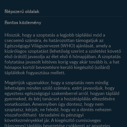
Népszerű oldalak
Rólunk
Nestlé FamilyNes Club
Fontos közlemény
Kapcsolat
Regisztráció
Történetünk
Profilom
Hisszük, hogy a szoptatás a legjobb táplálási mód a
csecsemő számára, és határozottan támogatjuk az
Termékeink
Egészségügyi Világszervezet (WHO) ajánlását, amely a
Termék kereső
kizárólagos szoptatást (lehetőség szerint a születést követő
első órától) javasolja az élet első 6 hónapjában. A szoptatás
folytatása javasolt kétéves korig vagy akár tovább is, a hat
hónapos kortól bevezetésre kerülő kiegészítő (szilárd)
táplálékok fogyasztása mellett.
Megértjük ugyanakkor, hogy a szoptatás nem mindig
lehetséges minden szülő számára, ezért javasoljuk, hogy
egyeztess egészségügyi szakemberrel arról, hogyan tápláld
gyermeked, és kérj tanácsot a hozzátáplálás elkezdésére
vonatkozóan. Amennyiben úgy döntesz, hogy nem
szoptatsz, kérjük, ne feledd, hogy ez a döntés nehezen
visszafordítható társadalmi és pénzügyi
következményekkel jár. A kiegészítő cumisüveges
(tápszeres) táplálás bevezetése csökkenti az anyatejes