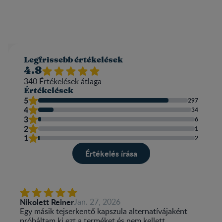
Legfrissebb értékelések
4.8
340
Értékelések átlaga​
Értékelések
5
297
4
34
3
6
2
1
1
2
Értékelés írása​
Nikolett Reiner
Jan. 27, 2026
Egy másik tejserkentő kapszula alternatívájaként
próbáltam ki ezt a terméket és nem kellett