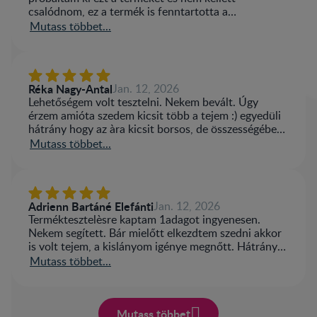
csalódnom, ez a termék is fenntartotta a
megnövekedett tejmennyiséget. Sajnos nekem így is
Mutass többet...
pótolnom kell tápszerrel, de legalább tudok egy
kicsit szoptatni! Az ára sajnos ennek a terméknek is
magas, de mivel használ, megéri rá áldozni!
Réka Nagy-Antal
Jan. 12, 2026
Lehetőségem volt tesztelni. Nekem bevált. Úgy
érzem amióta szedem kicsit több a tejem :) egyedüli
hátrány hogy az àra kicsit borsos, de összességében
nagyon jó termék :)
Mutass többet...
Adrienn Bartáné Elefánti
Jan. 12, 2026
Terméktesztelèsre kaptam 1adagot ingyenesen.
Nekem segített. Bár mielőtt elkezdtem szedni akkor
is volt tejem, a kislányom igénye megnőtt. Hátrány
hogy csak 1heti adag és kicsit drága
Mutass többet...
Ennek ellenére fogok még venni
Mutass többet