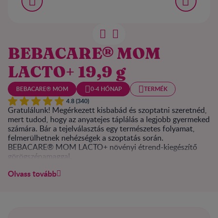
BEBACARE® MOM
LACTO+ 19,9 g
BEBACARE® MOM
0-4 HÓNAP
TERMÉK
4.8 (340)
Gratulálunk! Megérkezett kisbabád és szoptatni szeretnéd,
mert tudod, hogy az anyatejes táplálás a legjobb gyermeked
számára. Bár a tejelválasztás egy természetes folyamat,
felmerülhetnek nehézségek a szoptatás során.
BEBACARE® MOM LACTO+ növényi étrend-kiegészítő
görögszénamaggal.
Olvass tovább