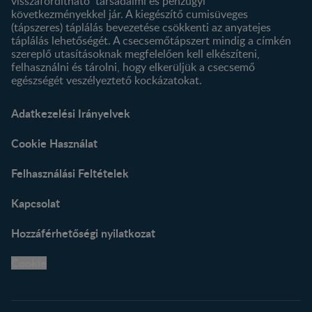
visszafordítható társadalmi és pénzügyi
következményekkel jár. A kiegészítő cumisüveges
(tápszeres) táplálás bevezetése csökkenti az anyatejes
táplálás lehetőségét. A csecsemőtápszert mindig a címkén
szereplő utasításoknak megfelelően kell elkészíteni,
felhasználni és tárolni, hogy elkerüljük a csecsemő
egészségét veszélyeztető kockázatokat.
Adatkezelési Irányelvek
Cookie Használat
Felhasználási Feltételek
Kapcsolat
Hozzáférhetőségi nyilatkozat
Cookie