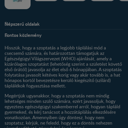
Népszerű oldalak
Rólunk
Nestlé FamilyNes Club
Fontos közlemény
Kapcsolat
Regisztráció
Történetünk
Profilom
Hisszük, hogy a szoptatás a legjobb táplálási mód a
csecsemő számára, és határozottan támogatjuk az
Termékeink
Egészségügyi Világszervezet (WHO) ajánlását, amely a
Termék kereső
kizárólagos szoptatást (lehetőség szerint a születést követő
első órától) javasolja az élet első 6 hónapjában. A szoptatás
folytatása javasolt kétéves korig vagy akár tovább is, a hat
hónapos kortól bevezetésre kerülő kiegészítő (szilárd)
táplálékok fogyasztása mellett.
Megértjük ugyanakkor, hogy a szoptatás nem mindig
lehetséges minden szülő számára, ezért javasoljuk, hogy
egyeztess egészségügyi szakemberrel arról, hogyan tápláld
gyermeked, és kérj tanácsot a hozzátáplálás elkezdésére
vonatkozóan. Amennyiben úgy döntesz, hogy nem
szoptatsz, kérjük, ne feledd, hogy ez a döntés nehezen