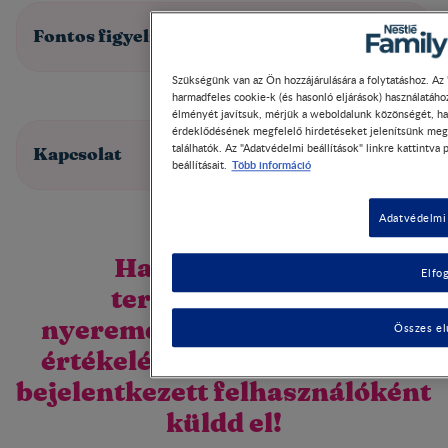
Fontos figyelmeztetés!
Szükségünk van az Ön hozzájárulására a folytatáshoz. Az 
harmadfeles cookie-k (és hasonló eljárások) használatáh
élményét javítsuk, mérjük a weboldalunk közönségét, ha
érdeklődésének megfelelő hirdetéseket jelenítsünk meg.
találhatók. Az "Adatvédelmi beállítások" linkre kattintva
Kapcsolat
Több információ
beállításait.
Adatvédelmi 
Ha részt veszel a
Elfo
terméktesztelési
nyereményjátékban, akkor
Összes el
értékelésedet
regisztrált és
bejelentkezett
felhasználóként
küldd el!