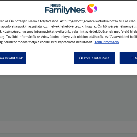
Olvass tovább
tartalmaz.
*természetes módon előforduló cukrokat tartalmaz
an az Ön hozzájárulására a folytatáshoz. Az "Elfogadom" gombra kattintva hozzájárul az első
 hasonló eljárások) használatához, melyek lehetővé teszik, hogy az Ön böngészési élményét j
k közönségét, hasznos információkat gyűjtsünk, valamint az érdeklődésének megfelelő hird
eg. További információk az Adatvédelmi Irányelvek oldalon találhatók. Az "Adatvédelmi beáll
Több információ
ig bármikor módosíthatja a cookie-kkal kapcsolatos beállításait.
mi beállítások
Összes elutasítása
El