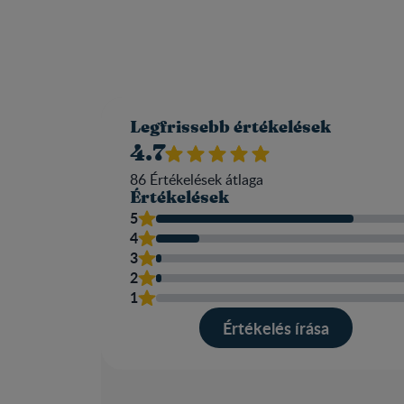
Legfrissebb értékelések
4.7
86
Értékelések átlaga​
Értékelések
5
4
3
2
1
Értékelés írása​