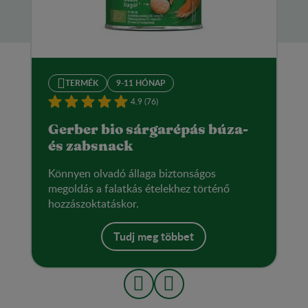
TERMÉK
9-11 HÓNAP
4.9 (76)
Gerber bio sárgarépás búza-
és zabsnack
Könnyen olvadó állaga biztonságos
megoldás a falatkás ételekhez történő
hozzászoktatáskor.
Tudj meg többet