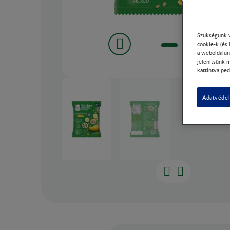
Szükségünk v
cookie-k (és
a weboldalun
jelenítsünk m
kattintva ped
Adatvédel