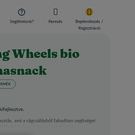

Segíthetünk?
Keresés
Bejelentkezés /
Regisztráció
g Wheels bio
nasnack
ERMÉK
ifejlesztve.
ztás, ami a rágcsálásból fakadóan segítséget
ld babádat egy biztonságos és ízletes
hónapos kortól. Hozzáadott cukrot* nem