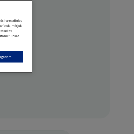
- és harmadfeles
avítsuk, mérjük
etéseket
ítások" linkre
fogadom