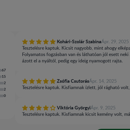
Kohári-Szolár Szabina
Ápr. 29, 2025
Tesztelésre kaptuk. Kicsit nagyobb, mint ahogy elképz
Folyamatos fogzásban van és láthatóan jól esett neki
ázott el a nyáltól, pedig egy ideig nyamogott rajta.
67
15
Zsófia Csutorás
Ápr. 14, 2025
2
Tesztelésre kaptuk. Kisfiamnak ízlett, jól rágható volt
2
0
Viktória Györgyi
Ápr. 9, 2025
Tesztelésre kaptuk. Kisfiamnak kicsit kemény volt, mál