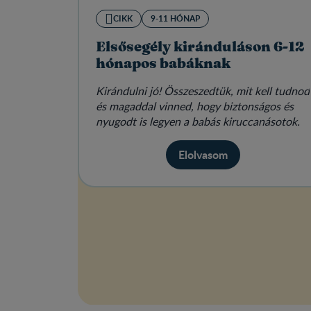
CIKK
9-11 HÓNAP
Elsősegély kiránduláson 6-12
hónapos babáknak
Kirándulni jó! Összeszedtük, mit kell tudnod
és magaddal vinned, hogy biztonságos és
nyugodt is legyen a babás kiruccanásotok.
Elolvasom