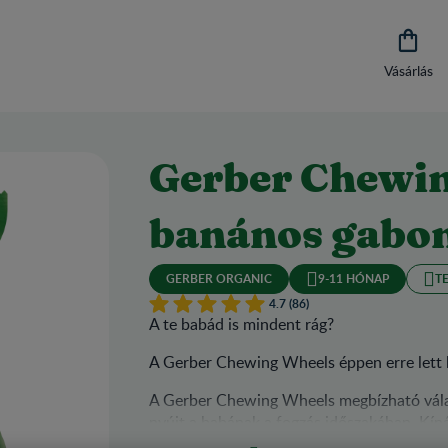

Vásárlás
Gerber Chewin
banános gabo
GERBER ORGANIC
9-11 HÓNAP
T
4.7 (86)
A te babád is mindent rág?
A Gerber Chewing Wheels éppen erre lett k
A Gerber Chewing Wheels megbízható válas
nyújt a babának a fogzás időszakában. Kíná
rágcsálnivalóval a fogzás időszakában 10 