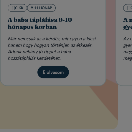
CIKK
9-11 HÓNAP
A baba táplálása 9-10
A 
hónapos korban
gy
Már nemcsak az a kérdés, mit egyen a kicsi,
Az o
hanem hogy hogyan történjen az étkezés.
gyer
Adunk néhány jó tippet a baba
meg
hozzátáplálás kezdetéhez.
megp
legf
Elolvasom