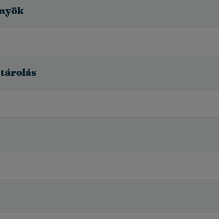
őnyök
 tárolás