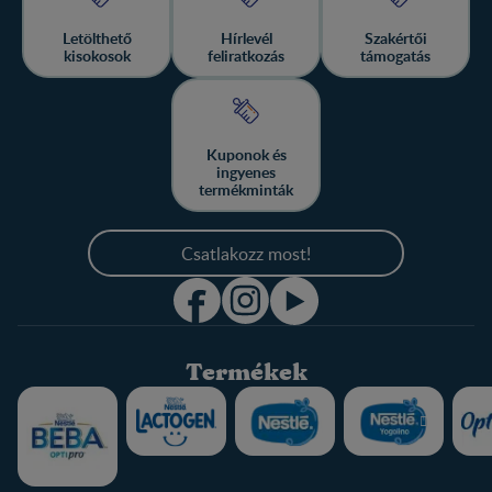
Letölthető
Hírlevél
Szakértői
kisokosok
feliratkozás
támogatás
Kuponok és
ingyenes
termékminták
Csatlakozz most!
Termékek