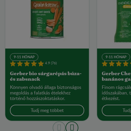
9-11 HÓNAP
9-11 HÓNAP
4.9 (76)
Gerber bio sárgarépás búza-
Gerber Che
és zabsnack
banános g
Könnyen olvadó állaga biztonságos
Finom rágcsáln
megoldás a falatkás ételekhez
időszakában, 
történő hozzászoktatáskor.
étkezést.
Tudj meg többet
Tud