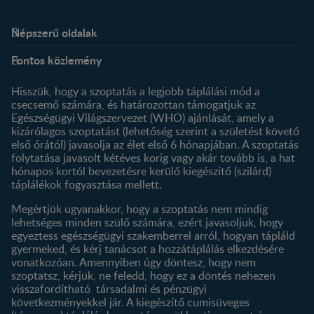
Népszerű oldalak
Rólunk
Nestlé FamilyNes Club
Fontos közlemény
Kapcsolat
Regisztráció
Történetünk
Profilom
Hisszük, hogy a szoptatás a legjobb táplálási mód a
csecsemő számára, és határozottan támogatjuk az
Termékeink
Egészségügyi Világszervezet (WHO) ajánlását, amely a
Termék kereső
kizárólagos szoptatást (lehetőség szerint a születést követő
első órától) javasolja az élet első 6 hónapjában. A szoptatás
folytatása javasolt kétéves korig vagy akár tovább is, a hat
hónapos kortól bevezetésre kerülő kiegészítő (szilárd)
táplálékok fogyasztása mellett.
Megértjük ugyanakkor, hogy a szoptatás nem mindig
lehetséges minden szülő számára, ezért javasoljuk, hogy
egyeztess egészségügyi szakemberrel arról, hogyan tápláld
gyermeked, és kérj tanácsot a hozzátáplálás elkezdésére
vonatkozóan. Amennyiben úgy döntesz, hogy nem
szoptatsz, kérjük, ne feledd, hogy ez a döntés nehezen
visszafordítható társadalmi és pénzügyi
következményekkel jár. A kiegészítő cumisüveges