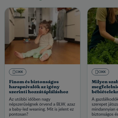
CIKK
CIKK
Finom és biztonságos
Milyen sza
harapnivalók az igény
megfelelnie
szerinti hozzátápláláshoz
bébiételek
Az utóbbi időben nagy
A gazdálkodók
népszerűségnek örvend a BLW, azaz
szerepet játs
a baby-led weaning. Mit is jelent ez
mindannyian e
pontosan?
biztonságos és