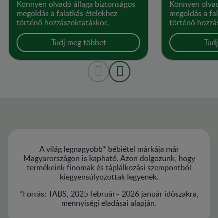
Könnyen olvadó állaga biztonságos
Könnyen olvad
megoldás a falatkás ételekhez
megoldás a fal
történő hozzászoktatáskor.
történő hozzá
Tudj meg többet
Tud
A világ legnagyobb* bébiétel márkája már
Magyarországon is kapható. Azon dolgozunk, hogy
termékeink finomak és táplálkozási szempontból
kiegyensúlyozottak legyenek.
*Forrás: TABS, 2025 február– 2026 január időszakra,
mennyiségi eladásai alapján.