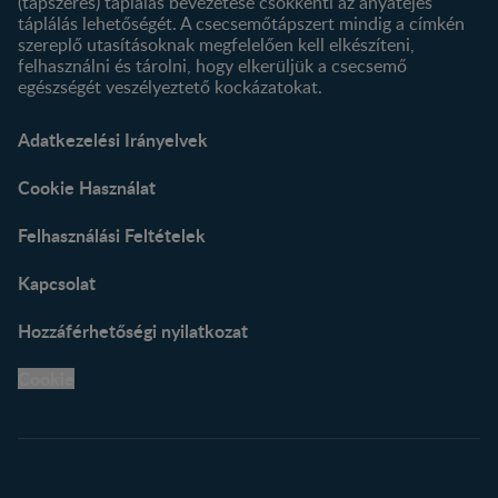
(tápszeres) táplálás bevezetése csökkenti az anyatejes
táplálás lehetőségét. A csecsemőtápszert mindig a címkén
szereplő utasításoknak megfelelően kell elkészíteni,
felhasználni és tárolni, hogy elkerüljük a csecsemő
egészségét veszélyeztető kockázatokat.
Adatkezelési Irányelvek
Cookie Használat
Felhasználási Feltételek
Kapcsolat
Hozzáférhetőségi nyilatkozat
Cookie