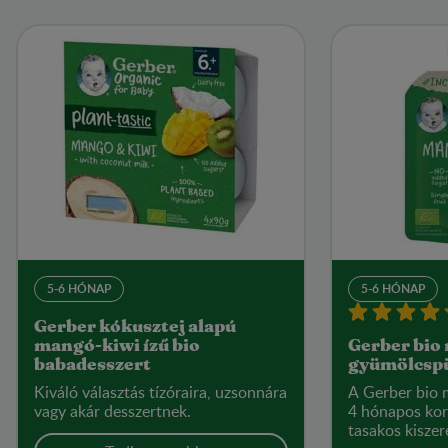
5-6 HÓNAP
5-6 HÓNAP
Gerber kókusztej alapú
mangó-kiwi ízű bio
Gerber bio
babadesszert
gyümölcsp
Kiváló választás tízóraira, uzsonnára
A Gerber bio
vagy akár desszertnek.
4 hónapos kor
tasakos kiszer