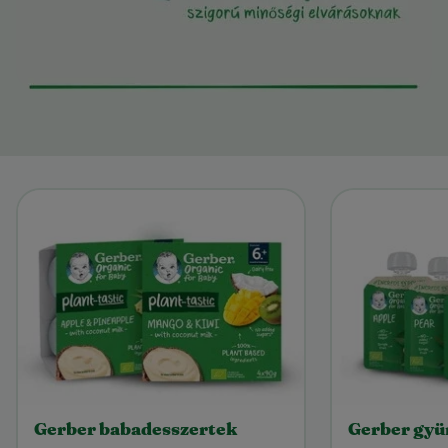
Gerber babadesszertek
Gerber gy