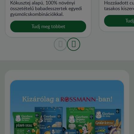
Kókusztej alapú, 100% növényi
Hozzáadott cu
összetételű babadesszertek egyedi
tasakos kiszer
gyümölcskombinációkkal.
Tud
Tudj meg többet