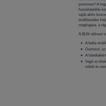
pontosan? A fogal
hozzátáplálás kez
saját aktív közre
önállósodási fol
megfogása, a rág
A BLW előnyei t
A baba önáll
Ösztönzi az
A falatkákér
Segít az éte
miből és men