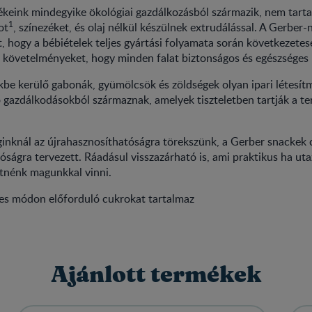
ékeink mindegyike ökológiai gazdálkozásból származik, nem tart
1
ot
, színezéket, és olaj nélkül készülnek extrudálással. A Gerber-
, hogy a bébiételek teljes gyártási folyamata során következetes
 követelményeket, hogy minden falat biztonságos és egészséges 
be kerülő gabonák, gyümölcsök és zöldségek olyan ipari létesít
ő gazdálkodásokból származnak, amelyek tiszteletben tartják a t
nknál az újrahasznosíthatóságra törekszünk, a Gerber snackek
óságra tervezett. Ráadásul visszazárható is, ami praktikus ha ut
etnénk magunkkal vinni.
es módon előforduló cukrokat tartalmaz
Ajánlott termékek