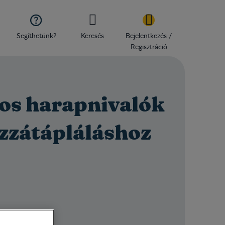

Segíthetünk?
Keresés
Bejelentkezés /
Regisztráció
os harapnivalók
ozzátápláláshoz