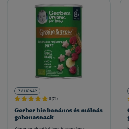
7-8 HÓNAP
5 (71)
Gerber bio banános és málnás
gabonasnack
Könnyen olvadó állaga biztonságos