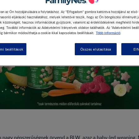
an az Ön hozzájárulására a folytatáshoz. Az "Elfogadom" gombra kattintva hozzájárul az első
 hasonló eljárások) használatához, melyek lehetővé teszik, hogy az Ön böngészési élményét j
k közönségét, hasznos információkat gyűjtsünk, valamint az érdeklődésének megfelelő hird
eg. További információk az Adatvédelmi Irányelvek oldalon találhatók. Az "Adatvédelmi beáll
Több információ
ig bármikor módosíthatja a cookie-kkal kapcsolatos beállításait.
mi beállítások
Összes elutasítása
El
 nagy népszerűségnek örvend a BLW, azaz a baby-led weaning. Mi