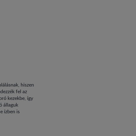
plálásnak, hiszen
dezzék fel az
pró kezekbe, így
ó állaguk
e ízben is
.