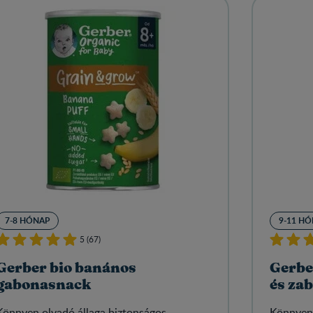
7-8 HÓNAP
9-11 H
5 (67)
Gerber bio banános
Gerbe
gabonasnack
és za
Könnyen olvadó állaga biztonságos
Könnyen 