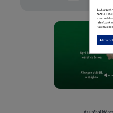
Szükségünk v
cookie-k (és
a weboldalun
jelenítsünk m
kattintva ped
Adatvédel
Az utóbbi időben