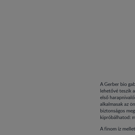
A Gerber bio gab
lehetővé teszik 
első harapnivaló
alkalmasak az ön
biztonságos mego
kipróbálhatod: 
A finom íz melle