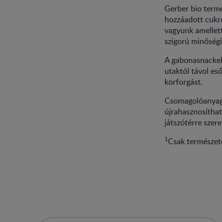
Gerber bio term
hozzáadott cukr
vagyunk amellett
szigorú minőségi
A gabonasnackek
utaktól távol es
körforgást.
Csomagolóanyagi
újrahasznosíthat
játszótérre szer
1
Csak természet