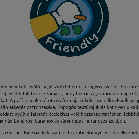
onasnackek kiváló kiegészítői lehetnek az igény szerinti hozzátá
a legkisebb falatozók számára, hogy biztonságos módon maguk fe
ikat. A puffancsok mérete és formája tökéletesen illeszkedik az a
álló étkezés ösztönzésére. Ropogós textúrájuk és könnyen olvad
ldást nyújt a falatkás ételekhez való hozzászoktatáskor. Többfél
málnás-banános, banános és sárgarépás-narancsos ízekben.
tt a Gerber Bio snackek számos további előnnyel is rendelkeznek