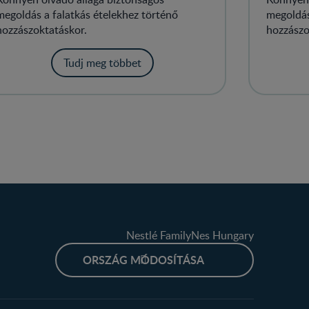
megoldás a falatkás ételekhez történő
megoldás
hozzászoktatáskor.
hozzászo
Tudj meg többet
Nestlé FamilyNes Hungary
ORSZÁG MÓDOSÍTÁSA