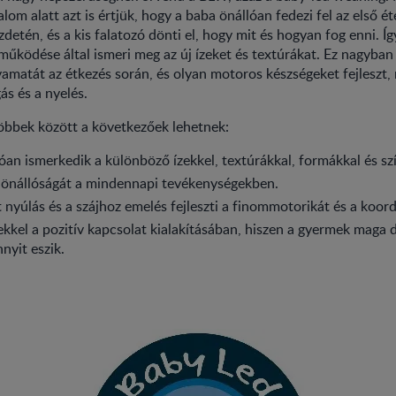
om alatt azt is értjük, hogy a baba önállóan fedezi fel az első ét
detén, és a kis falatozó dönti el, hogy mit és hogyan fog enni. Í
működése által ismeri meg az új ízeket és textúrákat. Ez nagyban e
yamatát az étkezés során, és olyan motoros készségeket fejleszt, 
ás és a nyelés.
öbbek között a következőek lehetnek:
óan ismerkedik a különböző ízekkel, textúrákkal, formákkal és sz
 önállóságát a mindennapi tevékenységekben.
t nyúlás és a szájhoz emelés fejleszti a finommotorikát és a koord
lekkel a pozitív kapcsolat kialakításában, hiszen a gyermek maga 
nyit eszik.