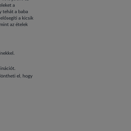
eleket a
gy tehát a baba
lősegíti a kicsik
mint az ételek
ínekkel.
inációt.
döntheti el, hogy