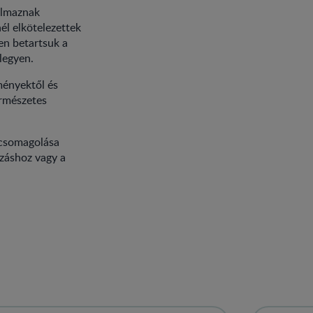
almaznak
nél elkötelezettek
en betartsuk a
legyen.
ményektől és
ermészetes
 csomagolása
azáshoz vagy a