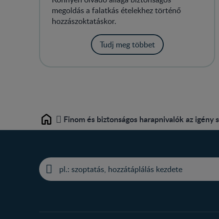
megoldás a falatkás ételekhez történő
hozzászoktatáskor.
Tudj meg többet
Finom és biztonságos harapnivalók az igény s
Home