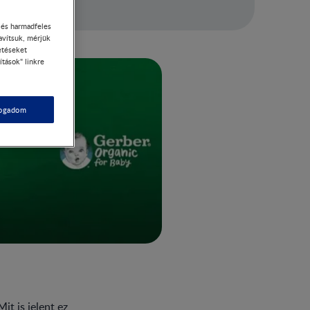
- és harmadfeles
avítsuk, mérjük
etéseket
ítások" linkre
fogadom
t is jelent ez