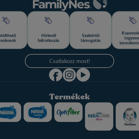
Kuponok
etölthető
Hírlevél
Szakértői
ingyen
isokosok
feliratkozás
támogatás
termékmi
Csatlakozz most!
Termékek