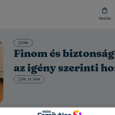

Vásárlás
CIKK
Finom és biztonság
az igény szerinti h
JÚL. 11, 2024