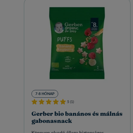
7-8 HÓNAP
5 (1)
Gerber bio banános és málnás
gabonasnack
Könnyen olvadó állaga biztonságos