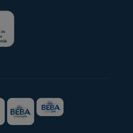
 és
es
nták