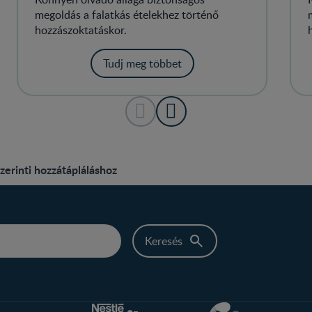
megoldás a falatkás ételekhez történő
hozzászoktatáskor.
Tudj meg többet
zerinti hozzátápláláshoz