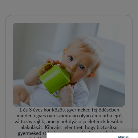
1 és 3 éves kor között gyermeked fejlődésében
minden egyes nap számtalan olyan ámulatba ejtő
változás zajlik, amely befolyásolja életének későbbi
alakulását. Kihívást jelenthet, hogy biztosítsd
gyermeked számára a növekedéséhez szükséges