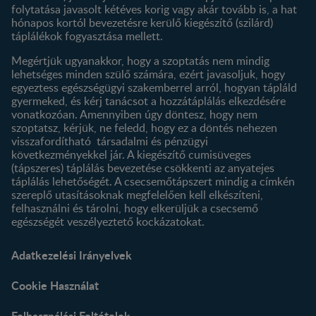
folytatása javasolt kétéves korig vagy akár tovább is, a hat
hónapos kortól bevezetésre kerülő kiegészítő (szilárd)
táplálékok fogyasztása mellett.
Megértjük ugyanakkor, hogy a szoptatás nem mindig
lehetséges minden szülő számára, ezért javasoljuk, hogy
egyeztess egészségügyi szakemberrel arról, hogyan tápláld
gyermeked, és kérj tanácsot a hozzátáplálás elkezdésére
vonatkozóan. Amennyiben úgy döntesz, hogy nem
szoptatsz, kérjük, ne feledd, hogy ez a döntés nehezen
visszafordítható társadalmi és pénzügyi
következményekkel jár. A kiegészítő cumisüveges
(tápszeres) táplálás bevezetése csökkenti az anyatejes
táplálás lehetőségét. A csecsemőtápszert mindig a címkén
szereplő utasításoknak megfelelően kell elkészíteni,
felhasználni és tárolni, hogy elkerüljük a csecsemő
egészségét veszélyeztető kockázatokat.
Adatkezelési Irányelvek
Cookie Használat
Felhasználási Feltételek