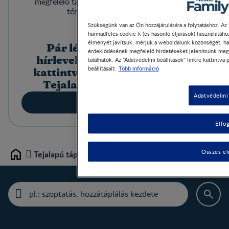
megfelelő tápanyagokat, kisokosunk ebben a
témában nyújt útmutatást.
Szükségünk van az Ön hozzájárulására a folytatáshoz. Az 
harmadfeles cookie-k (és hasonló eljárások) használatáh
élményét javítsuk, mérjük a weboldalunk közönségét, ha
Pár lépésben iratkozz fel
érdeklődésének megfelelő hirdetéseket jelenítsünk meg.
hírlevelünkre a lenti gombra
találhatók. Az "Adatvédelmi beállítások" linkre kattintva
Több információ
beállításait.
kattintva és már tiéd is lehet a
Tejalapú táplálás kisokos!
Adatvédelmi 
Letöltöm
Elfo
Összes el
Tejalapú táplálás
Home