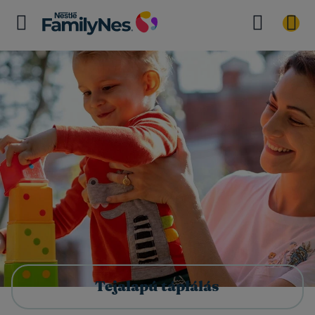
Tejalapú táplálás