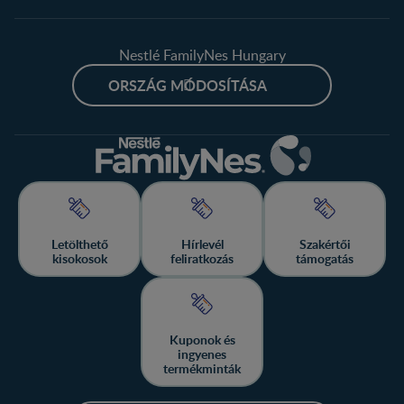
Nestlé FamilyNes Hungary
ORSZÁG MÓDOSÍTÁSA
Letölthető
Hírlevél
Szakértői
kisokosok
feliratkozás
támogatás
Kuponok és
ingyenes
termékminták