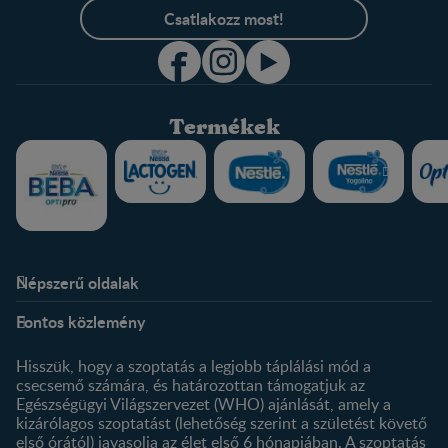
Csatlakozz most!
Termékek
Népszerű oldalak
Rólunk
Nestlé FamilyNes Club
Fontos közlemény
Kapcsolat
Regisztráció
Történetünk
Profilom
Hisszük, hogy a szoptatás a legjobb táplálási mód a
csecsemő számára, és határozottan támogatjuk az
Termékeink
Egészségügyi Világszervezet (WHO) ajánlását, amely a
Termék kereső
kizárólagos szoptatást (lehetőség szerint a születést követő
első órától) javasolja az élet első 6 hónapjában. A szoptatás