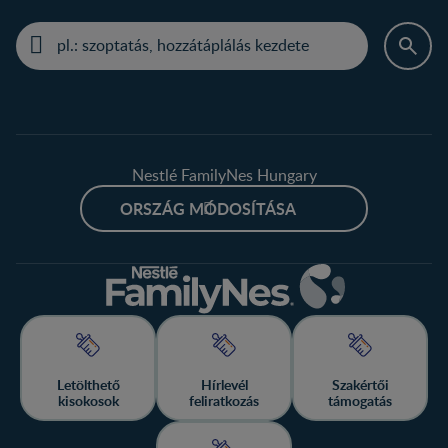
Nestlé FamilyNes Hungary
ORSZÁG MÓDOSÍTÁSA
Letölthető
Hírlevél
Szakértői
kisokosok
feliratkozás
támogatás