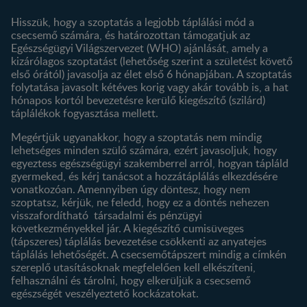
Történetünk
Profilom
Hisszük, hogy a szoptatás a legjobb táplálási mód a
csecsemő számára, és határozottan támogatjuk az
Termékeink
Egészségügyi Világszervezet (WHO) ajánlását, amely a
Termék kereső
kizárólagos szoptatást (lehetőség szerint a születést követő
első órától) javasolja az élet első 6 hónapjában. A szoptatás
folytatása javasolt kétéves korig vagy akár tovább is, a hat
hónapos kortól bevezetésre kerülő kiegészítő (szilárd)
táplálékok fogyasztása mellett.
Megértjük ugyanakkor, hogy a szoptatás nem mindig
lehetséges minden szülő számára, ezért javasoljuk, hogy
egyeztess egészségügyi szakemberrel arról, hogyan tápláld
gyermeked, és kérj tanácsot a hozzátáplálás elkezdésére
vonatkozóan. Amennyiben úgy döntesz, hogy nem
szoptatsz, kérjük, ne feledd, hogy ez a döntés nehezen
visszafordítható társadalmi és pénzügyi
következményekkel jár. A kiegészítő cumisüveges
(tápszeres) táplálás bevezetése csökkenti az anyatejes
táplálás lehetőségét. A csecsemőtápszert mindig a címkén
szereplő utasításoknak megfelelően kell elkészíteni,
felhasználni és tárolni, hogy elkerüljük a csecsemő
egészségét veszélyeztető kockázatokat.