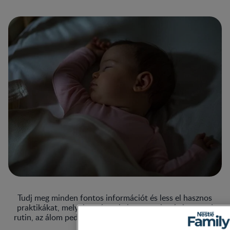
Tudj meg minden fontos információt és less el hasznos
praktikákat, melyek segítenek, hogy az altatás könnyed
rutin, az álom pedig a legédesebb legyen kisbabádnak (és
persze neked is).