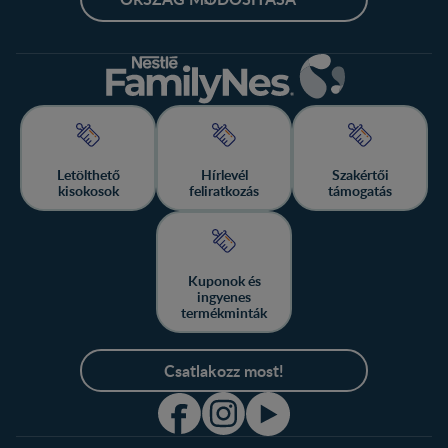
Letölthető
Hírlevél
Szakértői
kisokosok
feliratkozás
támogatás
Kuponok és
ingyenes
termékminták
Csatlakozz most!