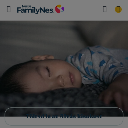
Töltsd le az Alvás kisokost