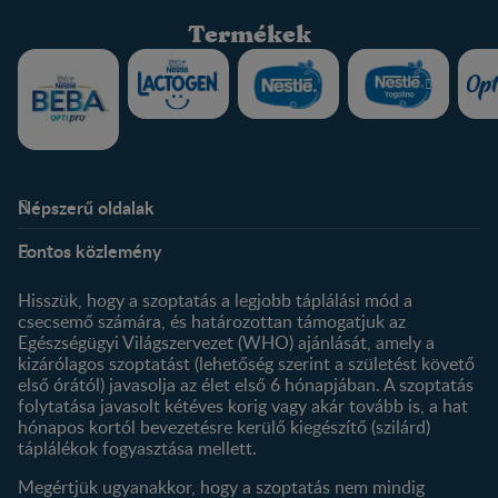
Termékek
Népszerű oldalak
Rólunk
Nestlé FamilyNes Club
Fontos közlemény
Kapcsolat
Regisztráció
Történetünk
Profilom
Hisszük, hogy a szoptatás a legjobb táplálási mód a
csecsemő számára, és határozottan támogatjuk az
Termékeink
Egészségügyi Világszervezet (WHO) ajánlását, amely a
Termék kereső
kizárólagos szoptatást (lehetőség szerint a születést követő
első órától) javasolja az élet első 6 hónapjában. A szoptatás
folytatása javasolt kétéves korig vagy akár tovább is, a hat
hónapos kortól bevezetésre kerülő kiegészítő (szilárd)
táplálékok fogyasztása mellett.
Megértjük ugyanakkor, hogy a szoptatás nem mindig