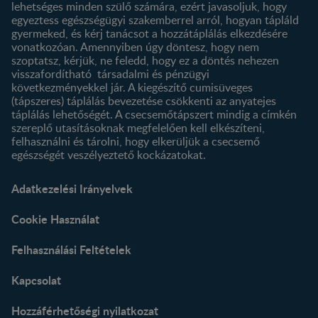
lehetséges minden szülő számára, ezért javasoljuk, hogy
egyeztess egészségügyi szakemberrel arról, hogyan tápláld
gyermeked, és kérj tanácsot a hozzátáplálás elkezdésére
vonatkozóan. Amennyiben úgy döntesz, hogy nem
szoptatsz, kérjük, ne feledd, hogy ez a döntés nehezen
visszafordítható társadalmi és pénzügyi
következményekkel jár. A kiegészítő cumisüveges
(tápszeres) táplálás bevezetése csökkenti az anyatejes
táplálás lehetőségét. A csecsemőtápszert mindig a címkén
szereplő utasításoknak megfelelően kell elkészíteni,
felhasználni és tárolni, hogy elkerüljük a csecsemő
egészségét veszélyeztető kockázatokat.
Adatkezelési Irányelvek
Cookie Használat
Felhasználási Feltételek
Kapcsolat
Hozzáférhetőségi nyilatkozat