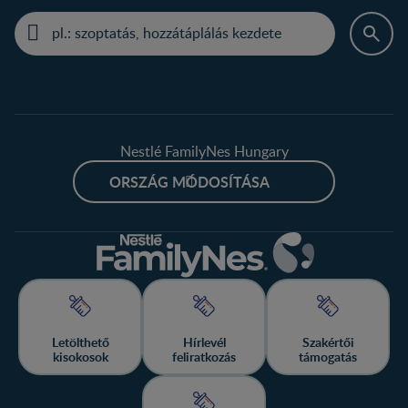
Nestlé FamilyNes Hungary
ORSZÁG MÓDOSÍTÁSA
Letölthető
Hírlevél
Szakértői
kisokosok
feliratkozás
támogatás