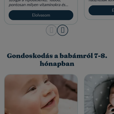
pontosan milyen vitaminokra és
energiapótlás
ásványi anyagokra van szüksége?
E
Elolvasom
Gondoskodás a babámról 7-8.
hónapban