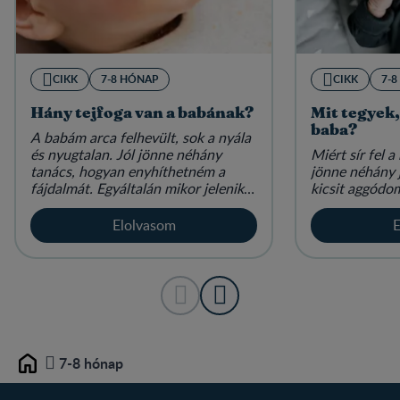
CIKK
7-8 HÓNAP
CIKK
7-
Hány tejfoga van a babának?
Mit tegyek,
baba?
A babám arca felhevült, sok a nyála
és nyugtalan. Jól jönne néhány
Miért sír fel 
tanács, hogyan enyhíthetném a
jönne néhány 
fájdalmát. Egyáltalán mikor jelenik
kicsit aggód
meg az első tejfog?
Elolvasom
E
7-8 hónap
Home