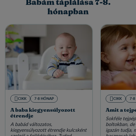
Babám táplálása 7-8.
hónapban
CIKK
7-8 HÓNAP
CIKK
7-
A baba kiegyensúlyozott
Amit a tejp
étrendje
Sokféle tejpép
A babád változatos,
boltokban, de
kiegyensúlyozott étrendje kulcsként
igazán tudja, 
szolgál a fejlődéséhez. Tudod,
hasznosak leh