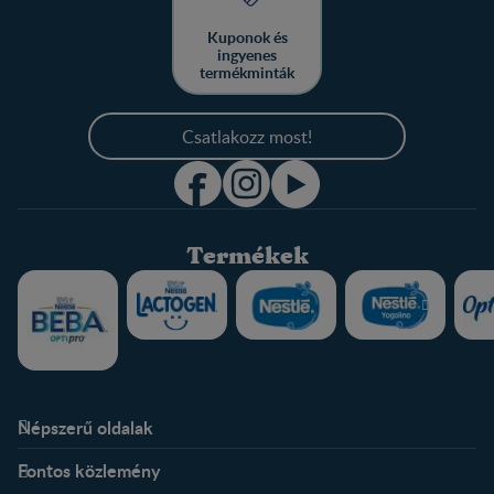
Kuponok és
ingyenes
termékminták
Csatlakozz most!
Termékek
Népszerű oldalak
Rólunk
Nestlé FamilyNes Club
Fontos közlemény
Kapcsolat
Regisztráció