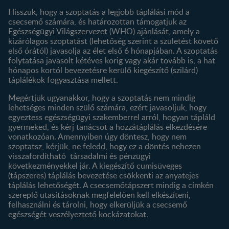
Történetünk
Profilom
Hisszük, hogy a szoptatás a legjobb táplálási mód a
csecsemő számára, és határozottan támogatjuk az
Termékeink
Egészségügyi Világszervezet (WHO) ajánlását, amely a
Termék kereső
kizárólagos szoptatást (lehetőség szerint a születést követő
első órától) javasolja az élet első 6 hónapjában. A szoptatás
folytatása javasolt kétéves korig vagy akár tovább is, a hat
hónapos kortól bevezetésre kerülő kiegészítő (szilárd)
táplálékok fogyasztása mellett.
Megértjük ugyanakkor, hogy a szoptatás nem mindig
lehetséges minden szülő számára, ezért javasoljuk, hogy
egyeztess egészségügyi szakemberrel arról, hogyan tápláld
gyermeked, és kérj tanácsot a hozzátáplálás elkezdésére
vonatkozóan. Amennyiben úgy döntesz, hogy nem
szoptatsz, kérjük, ne feledd, hogy ez a döntés nehezen
visszafordítható társadalmi és pénzügyi
következményekkel jár. A kiegészítő cumisüveges
(tápszeres) táplálás bevezetése csökkenti az anyatejes
táplálás lehetőségét. A csecsemőtápszert mindig a címkén
szereplő utasításoknak megfelelően kell elkészíteni,
felhasználni és tárolni, hogy elkerüljük a csecsemő
egészségét veszélyeztető kockázatokat.