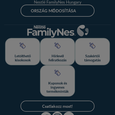
Nestlé FamilyNes Hungary
ORSZÁG MÓDOSÍTÁSA
Letölthető
Hírlevél
Szakértői
kisokosok
feliratkozás
támogatás
Kuponok és
ingyenes
termékminták
Csatlakozz most!