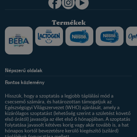
Termékek
Népszerű oldalak
Rólunk
Nestlé FamilyNes Club
Fontos közlemény
Kapcsolat
Regisztráció
Történetünk
Profilom
Hisszük, hogy a szoptatás a legjobb táplálási mód a
csecsemő számára, és határozottan támogatjuk az
Termékeink
Egészségügyi Világszervezet (WHO) ajánlását, amely a
Termék kereső
kizárólagos szoptatást (lehetőség szerint a születést követő
első órától) javasolja az élet első 6 hónapjában. A szoptatás
folytatása javasolt kétéves korig vagy akár tovább is, a hat
hónapos kortól bevezetésre kerülő kiegészítő (szilárd)
táplálékok fogyasztása mellett.