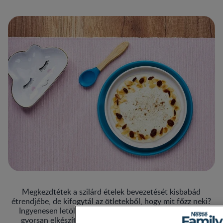
Megkezdtétek a szilárd ételek bevezetését kisbabád
étrendjébe, de kifogytál az ötletekből, hogy mit főzz neki?
Ingyenesen letölthető receptfüzetünkben könnyen és
gyorsan elkészíthető finomságokat mutatunk neked,