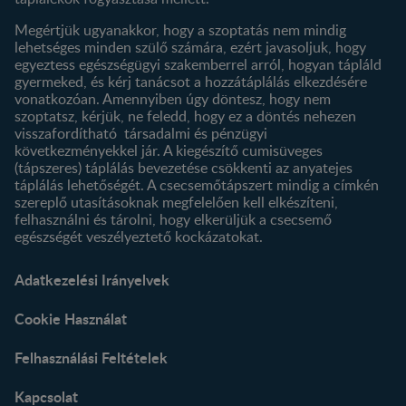
Megértjük ugyanakkor, hogy a szoptatás nem mindig
lehetséges minden szülő számára, ezért javasoljuk, hogy
egyeztess egészségügyi szakemberrel arról, hogyan tápláld
gyermeked, és kérj tanácsot a hozzátáplálás elkezdésére
vonatkozóan. Amennyiben úgy döntesz, hogy nem
szoptatsz, kérjük, ne feledd, hogy ez a döntés nehezen
visszafordítható társadalmi és pénzügyi
következményekkel jár. A kiegészítő cumisüveges
(tápszeres) táplálás bevezetése csökkenti az anyatejes
táplálás lehetőségét. A csecsemőtápszert mindig a címkén
szereplő utasításoknak megfelelően kell elkészíteni,
felhasználni és tárolni, hogy elkerüljük a csecsemő
egészségét veszélyeztető kockázatokat.
Adatkezelési Irányelvek
Cookie Használat
Felhasználási Feltételek
Kapcsolat