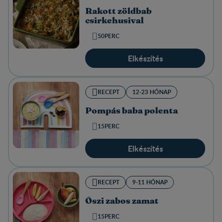
Rakott zöldbab
csirkehusival
50PERC
Elkészítés
RECEPT
12-23 HÓNAP
Pompás baba polenta
15PERC
Elkészítés
RECEPT
9-11 HÓNAP
Őszi zabos zamat
15PERC