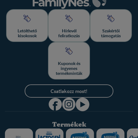
Letölthető
Hírlevél
Szakértői
kisokosok
feliratkozás
támogatás
Kuponok és
ingyenes
termékminták
Csatlakozz most!
Termékek