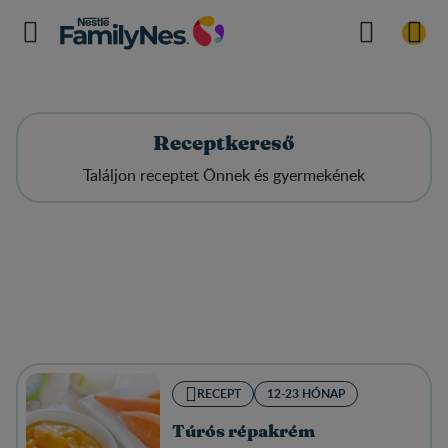
Receptkereső
Találjon receptet Önnek és gyermekének
RECEPT
12-23 HÓNAP
Túrós répakrém