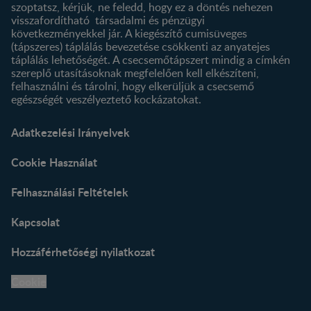
szoptatsz, kérjük, ne feledd, hogy ez a döntés nehezen
visszafordítható társadalmi és pénzügyi
következményekkel jár. A kiegészítő cumisüveges
(tápszeres) táplálás bevezetése csökkenti az anyatejes
táplálás lehetőségét. A csecsemőtápszert mindig a címkén
szereplő utasításoknak megfelelően kell elkészíteni,
felhasználni és tárolni, hogy elkerüljük a csecsemő
egészségét veszélyeztető kockázatokat.
Adatkezelési Irányelvek
Cookie Használat
Felhasználási Feltételek
Kapcsolat
Hozzáférhetőségi nyilatkozat
Cookie