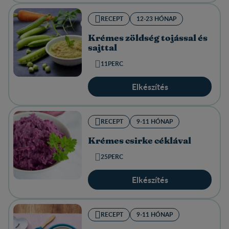
RECEPT
12-23 HÓNAP
Krémes zöldség tojással és
sajttal
11PERC
Elkészítés
RECEPT
9-11 HÓNAP
Krémes csirke céklával
25PERC
Elkészítés
RECEPT
9-11 HÓNAP