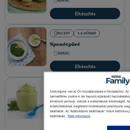
40PERC
Elkészítés
RECEPT
5-6 HÓNAP
Spenótpüré
30PERC
Elkészítés
RECEPT
12-23 HÓNAP
Szükségünk van az Ön hozzájárulására a folytatáshoz. Az 
harmadfeles cookie-k (és hasonló eljárások) használatáh
Spenótos-parmezános
élményét javítsuk, mérjük a weboldalunk közönségét, ha
krém
érdeklődésének megfelelő hirdetéseket jelenítsünk meg.
találhatók. Az "Adatvédelmi beállítások" linkre kattintva
20PERC
Több információ
beállításait.
Elkészítés