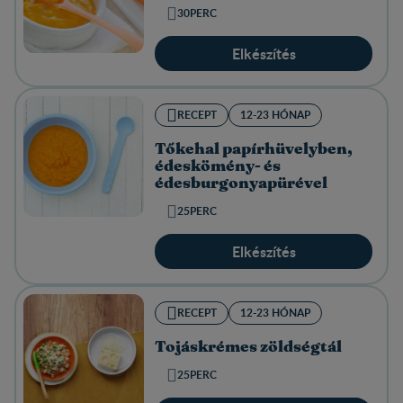
30PERC
Elkészítés
RECEPT
12-23 HÓNAP
Tőkehal papírhüvelyben,
édeskömény- és
édesburgonyapürével
25PERC
Elkészítés
RECEPT
12-23 HÓNAP
Tojáskrémes zöldségtál
25PERC