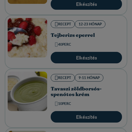
Elkészítés
RECEPT
12-23 HÓNAP
Tejberizs eperrel
40PERC
Elkészítés
RECEPT
9-11 HÓNAP
Tavaszi zöldborsós-
spenótos krém
10PERC
Elkészítés