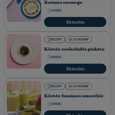
Krémes csemege
15PERC
Elkészítés
RECEPT
12-23 HÓNAP
Körtés-csokoládés piskóta
10PERC
Elkészítés
RECEPT
12-23 HÓNAP
Körtés-banános smoothie
10PERC