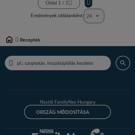
Oldal 1 / 2
Oldal 1 / 2
Eredmények oldalanként:
Oldal 2 / 2
Receptek
Home
Nestlé FamilyNes Hungary
ORSZÁG MÓDOSÍTÁSA