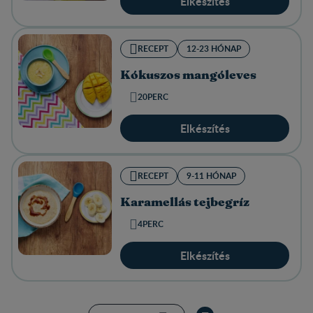
Elkészítés
RECEPT
12-23 HÓNAP
Kókuszos mangóleves
20PERC
Elkészítés
RECEPT
9-11 HÓNAP
Karamellás tejbegríz
4PERC
Elkészítés