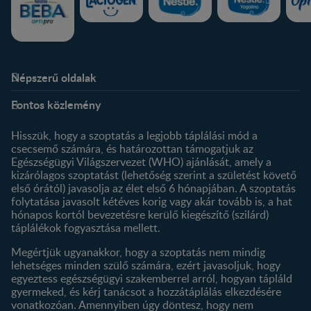
Népszerű oldalak
Rólunk
Nestlé FamilyNes Club
Fontos közlemény
Kapcsolat
Regisztráció
Történetünk
Profilom
Hisszük, hogy a szoptatás a legjobb táplálási mód a
csecsemő számára, és határozottan támogatjuk az
Termékeink
Egészségügyi Világszervezet (WHO) ajánlását, amely a
Termék kereső
kizárólagos szoptatást (lehetőség szerint a születést követő
első órától) javasolja az élet első 6 hónapjában. A szoptatás
folytatása javasolt kétéves korig vagy akár tovább is, a hat
hónapos kortól bevezetésre kerülő kiegészítő (szilárd)
táplálékok fogyasztása mellett.
Megértjük ugyanakkor, hogy a szoptatás nem mindig
lehetséges minden szülő számára, ezért javasoljuk, hogy
egyeztess egészségügyi szakemberrel arról, hogyan tápláld
gyermeked, és kérj tanácsot a hozzátáplálás elkezdésére
vonatkozóan. Amennyiben úgy döntesz, hogy nem