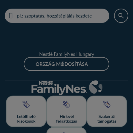
Nestlé FamilyNes Hungary
ORSZÁG MÓDOSÍTÁSA
Letölthető
Hírlevél
Szakértői
kisokosok
feliratkozás
támogatás