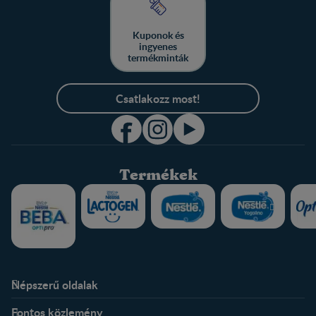
Kuponok és
ingyenes
termékminták
Csatlakozz most!
Termékek
Népszerű oldalak
Rólunk
Nestlé FamilyNes Club
Fontos közlemény