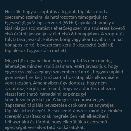
Kapcsolat
Regisztráció
Történetünk
Profilom
Hisszük, hogy a szoptatás a legjobb táplálási mód a
csecsemő számára, és határozottan támogatjuk az
Termékeink
Egészségügyi Világszervezet (WHO) ajánlását, amely a
Termék kereső
kizárólagos szoptatást (lehetőség szerint a születést követő
első órától) javasolja az élet első 6 hónapjában. A szoptatás
folytatása javasolt kétéves korig vagy akár tovább is, a hat
hónapos kortól bevezetésre kerülő kiegészítő (szilárd)
táplálékok fogyasztása mellett.
Megértjük ugyanakkor, hogy a szoptatás nem mindig
lehetséges minden szülő számára, ezért javasoljuk, hogy
egyeztess egészségügyi szakemberrel arról, hogyan tápláld
gyermeked, és kérj tanácsot a hozzátáplálás elkezdésére
vonatkozóan. Amennyiben úgy döntesz, hogy nem
szoptatsz, kérjük, ne feledd, hogy ez a döntés nehezen
visszafordítható társadalmi és pénzügyi
következményekkel jár. A kiegészítő cumisüveges
(tápszeres) táplálás bevezetése csökkenti az anyatejes
táplálás lehetőségét. A csecsemőtápszert mindig a címkén
szereplő utasításoknak megfelelően kell elkészíteni,
felhasználni és tárolni, hogy elkerüljük a csecsemő
egészségét veszélyeztető kockázatokat.