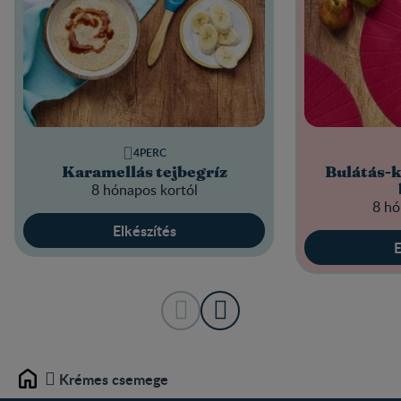
4PERC
Karamellás tejbegríz
Bulátás-k
8 hónapos kortól
8 hó
Elkészítés
E
Krémes csemege
Home