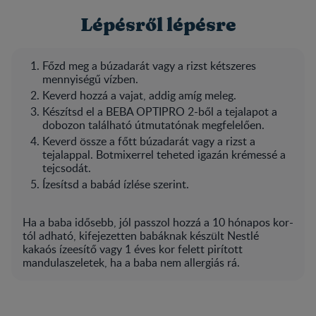
Lépésről lépésre
Főzd meg a búzadarát vagy a rizst kétszeres
mennyiségű vízben.
Keverd hozzá a vajat, addig amíg meleg.
Készítsd el a BEBA OPTIPRO 2-ből a tejalapot a
dobozon található útmutatónak megfelelően.
Keverd össze a főtt búzadarát vagy a rizst a
tejalappal. Botmixerrel teheted igazán krémessé a
tejcsodát.
Ízesítsd a babád ízlése szerint.
Ha a baba idősebb, jól passzol hozzá a 10 hónapos kor-
tól adható, kifejezetten babáknak készült Nestlé
kakaós ízeesítő vagy 1 éves kor felett pirított
mandulaszeletek, ha a baba nem allergiás rá.