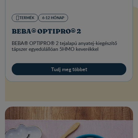
TERMÉK
6-12 HÓNAP
BEBA® OPTIPRO® 2
BEBA® OPTIPRO® 2 tejalapú anyatej-kiegészítő
tápszer egyedülállóan 5HMO keverékkel
Tudj meg többet