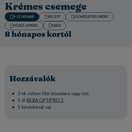
Krémes csemege
9-11 HÓNAP
RECEPT
ELŐKÉSZÍTÉS:​
5PERC
FŐZÉS:
10PERC
EBÉD
8 hónapos kortól
Hozzávalók
3 ek vízben főtt búzadara vagy rizs
1 dl
BEBA OPTIPRO 2
1 kávéskanál vaj