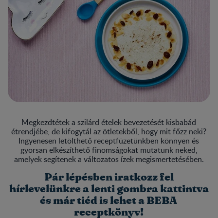
Megkezdtétek a szilárd ételek bevezetését kisbabád
étrendjébe, de kifogytál az ötletekből, hogy mit főzz neki?
Ingyenesen letölthető receptfüzetünkben könnyen és
gyorsan elkészíthető finomságokat mutatunk neked,
amelyek segítenek a változatos ízek megismertetésében.
Pár lépésben iratkozz fel
hírlevelünkre a lenti gombra kattintva
és már tiéd is lehet a BEBA
receptkönyv!