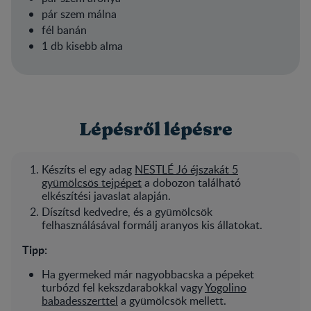
pár szem málna
fél banán
1 db kisebb alma
Lépésről lépésre
Készíts el egy adag
NESTLÉ Jó éjszakát 5
gyümölcsös tejpépet
a dobozon található
elkészítési javaslat alapján.
Díszítsd kedvedre, és a gyümölcsök
felhasználásával formálj aranyos kis állatokat.
Tipp:
Ha gyermeked már nagyobbacska a pépeket
turbózd fel kekszdarabokkal vagy
Yogolino
babadesszerttel
a gyümölcsök mellett.