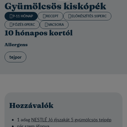
Gyümölcsös kiskópék
9-11 HÓNAP
RECEPT
ELŐKÉSZÍTÉS:​
10PERC
FŐZÉS:
0PERC
VACSORA
10 hónapos kortól
Allergens
tejpor
Hozzávalók
1 adag
NESTLÉ Jó éjszakát 5 gyümölcsös tejpép
pár szem áfonya