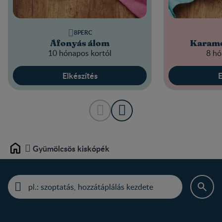
8PERC
Áfonyás álom
Karamel
10 hónapos kortól
8 hó
Elkészítés
E
Gyümölcsös kiskópék
Home