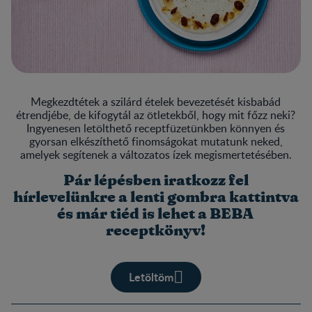
Megkezdtétek a szilárd ételek bevezetését kisbabád
étrendjébe, de kifogytál az ötletekből, hogy mit főzz neki?
Ingyenesen letölthető receptfüzetünkben könnyen és
gyorsan elkészíthető finomságokat mutatunk neked,
amelyek segítenek a változatos ízek megismertetésében.
Pár lépésben iratkozz fel
hírlevelünkre a lenti gombra kattintva
és már tiéd is lehet a BEBA
receptkönyv!
Letöltöm