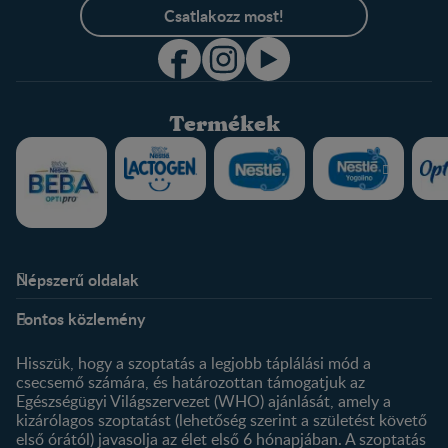
Csatlakozz most!
Termékek
Népszerű oldalak
Rólunk
Nestlé FamilyNes Club
Fontos közlemény
Kapcsolat
Regisztráció
Történetünk
Profilom
Hisszük, hogy a szoptatás a legjobb táplálási mód a
csecsemő számára, és határozottan támogatjuk az
Termékeink
Egészségügyi Világszervezet (WHO) ajánlását, amely a
Termék kereső
kizárólagos szoptatást (lehetőség szerint a születést követő
első órától) javasolja az élet első 6 hónapjában. A szoptatás