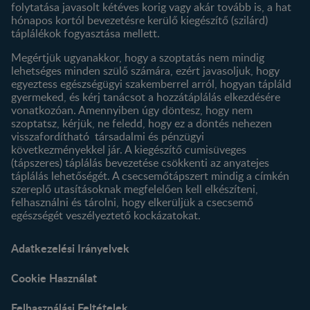
folytatása javasolt kétéves korig vagy akár tovább is, a hat
hónapos kortól bevezetésre kerülő kiegészítő (szilárd)
táplálékok fogyasztása mellett.
Megértjük ugyanakkor, hogy a szoptatás nem mindig
lehetséges minden szülő számára, ezért javasoljuk, hogy
egyeztess egészségügyi szakemberrel arról, hogyan tápláld
gyermeked, és kérj tanácsot a hozzátáplálás elkezdésére
vonatkozóan. Amennyiben úgy döntesz, hogy nem
szoptatsz, kérjük, ne feledd, hogy ez a döntés nehezen
visszafordítható társadalmi és pénzügyi
következményekkel jár. A kiegészítő cumisüveges
(tápszeres) táplálás bevezetése csökkenti az anyatejes
táplálás lehetőségét. A csecsemőtápszert mindig a címkén
szereplő utasításoknak megfelelően kell elkészíteni,
felhasználni és tárolni, hogy elkerüljük a csecsemő
egészségét veszélyeztető kockázatokat.
Adatkezelési Irányelvek
Cookie Használat
Felhasználási Feltételek