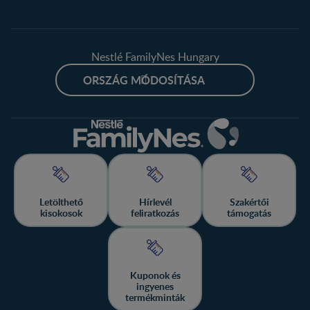
Nestlé FamilyNes Hungary
ORSZÁG MÓDOSÍTÁSA
Letölthető
Hírlevél
Szakértői
kisokosok
feliratkozás
támogatás
Kuponok és
ingyenes
termékminták