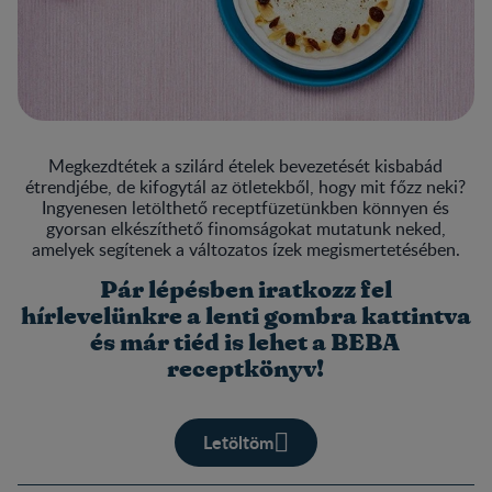
Megkezdtétek a szilárd ételek bevezetését kisbabád
étrendjébe, de kifogytál az ötletekből, hogy mit főzz neki?
Ingyenesen letölthető receptfüzetünkben könnyen és
gyorsan elkészíthető finomságokat mutatunk neked,
amelyek segítenek a változatos ízek megismertetésében.
Pár lépésben iratkozz fel
hírlevelünkre a lenti gombra kattintva
és már tiéd is lehet a BEBA
receptkönyv!
Letöltöm