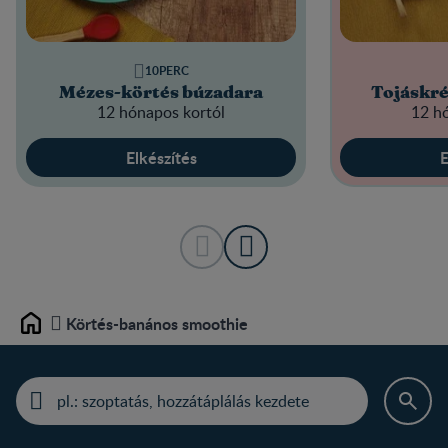
10PERC
Mézes-körtés búzadara
Tojáskré
12 hónapos kortól
12 h
Elkészítés
E
Körtés-banános smoothie
Home