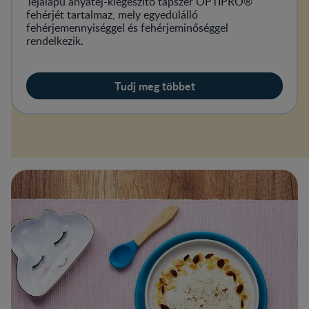
Tejalapú anyatej-kiegészítő tápszer OPTIPRO®
fehérjét tartalmaz, mely egyedülálló
fehérjemennyiséggel és fehérjeminőséggel
rendelkezik.
Tudj meg többet