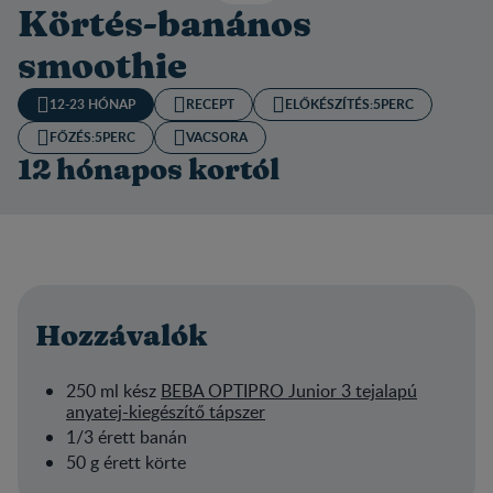
Körtés-banános
smoothie
12-23 HÓNAP
RECEPT
ELŐKÉSZÍTÉS:​
5PERC
FŐZÉS:
5PERC
VACSORA
12 hónapos kortól
Hozzávalók
250 ml kész
BEBA OPTIPRO Junior 3 tejalapú
anyatej-kiegészítő tápszer
1/3 érett banán
50 g érett körte