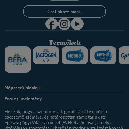
Csatlakozz most!
Termékek
Népszerű oldalak
Rólunk
Nestlé FamilyNes Club
Fontos közlemény
Kapcsolat
Regisztráció
Történetünk
Profilom
Hisszük, hogy a szoptatás a legjobb táplálási mód a
csecsemő számára, és határozottan támogatjuk az
Termékeink
Egészségügyi Világszervezet (WHO) ajánlását, amely a
Termék kereső
kizárólagos szoptatást (lehetőség szerint a születést követő