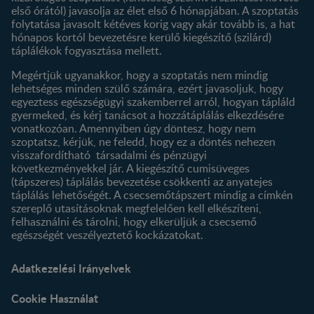
első órától) javasolja az élet első 6 hónapjában. A szoptatás
folytatása javasolt kétéves korig vagy akár tovább is, a hat
hónapos kortól bevezetésre kerülő kiegészítő (szilárd)
táplálékok fogyasztása mellett.
Megértjük ugyanakkor, hogy a szoptatás nem mindig
lehetséges minden szülő számára, ezért javasoljuk, hogy
egyeztess egészségügyi szakemberrel arról, hogyan tápláld
gyermeked, és kérj tanácsot a hozzátáplálás elkezdésére
vonatkozóan. Amennyiben úgy döntesz, hogy nem
szoptatsz, kérjük, ne feledd, hogy ez a döntés nehezen
visszafordítható társadalmi és pénzügyi
következményekkel jár. A kiegészítő cumisüveges
(tápszeres) táplálás bevezetése csökkenti az anyatejes
táplálás lehetőségét. A csecsemőtápszert mindig a címkén
szereplő utasításoknak megfelelően kell elkészíteni,
felhasználni és tárolni, hogy elkerüljük a csecsemő
egészségét veszélyeztető kockázatokat.
Adatkezelési Irányelvek
Cookie Használat