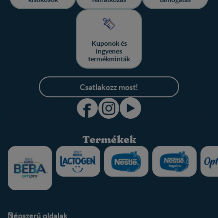
Kuponok és
ingyenes
termékminták
Csatlakozz most!
Termékek
Népszerű oldalak