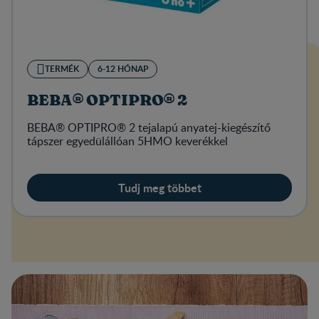
TERMÉK
6-12 HÓNAP
BEBA® OPTIPRO® 2
BEBA® OPTIPRO® 2 tejalapú anyatej-kiegészítő
tápszer egyedülállóan 5HMO keverékkel
Tudj meg többet