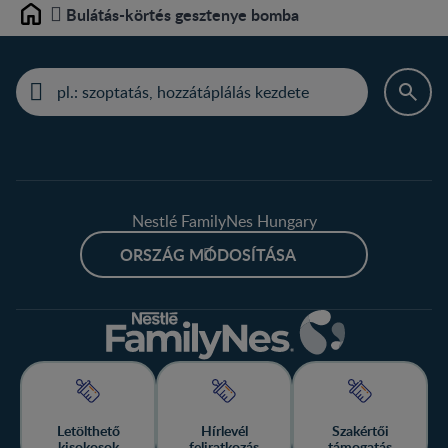
Bulátás-körtés gesztenye bomba
Home
Nestlé FamilyNes Hungary
ORSZÁG MÓDOSÍTÁSA
Letölthető
Hírlevél
Szakértői
kisokosok
feliratkozás
támogatás