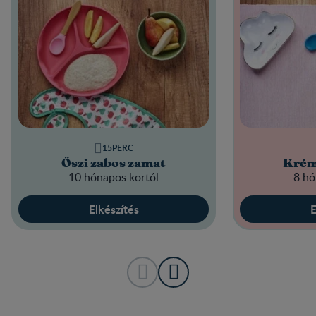
15PERC
Őszi zabos zamat
Krém
10 hónapos kortól
8 hó
Elkészítés
E