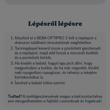
Lépésről lépésre
Készítsd el a BEBA OPTIPRO 2-ből a tejalapot a
dobozon található útmutatónak megfelelően.
Turmixgéppel keverd össze a pürésített gesztenyét
és a tejalapot, majd add hozzá a morzsolt bulátát
és a pürésített körtét.
Ha kisebb a babád, hagyd egy picit állni, hogy
megpuhuljon a buláta, de ha már nagyobb, kínáld
neki nyugodtan ropogósan, és tehetsz a tetejére
körtekockákat is.
Ízesítsd a babád ízlése szerint.
Tudtad?
A szelídgesztenyének magas a kalciumtartalma
ami elengedhetetlen a fejlődő csontoknak és fogaknak!