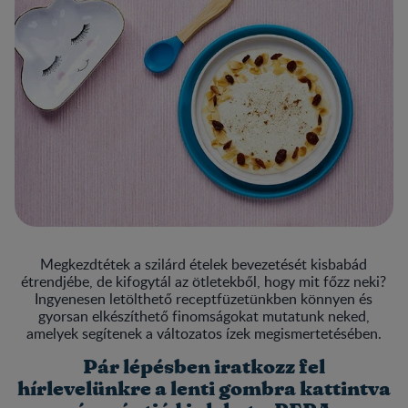
Megkezdtétek a szilárd ételek bevezetését kisbabád
étrendjébe, de kifogytál az ötletekből, hogy mit főzz neki?
Ingyenesen letölthető receptfüzetünkben könnyen és
gyorsan elkészíthető finomságokat mutatunk neked,
amelyek segítenek a változatos ízek megismertetésében.
Pár lépésben iratkozz fel
hírlevelünkre a lenti gombra kattintva