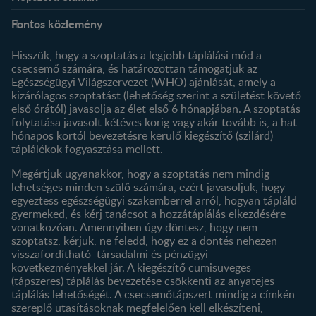
Rólunk
Nestlé FamilyNes Club
Fontos közlemény
Kapcsolat
Regisztráció
Történetünk
Profilom
Hisszük, hogy a szoptatás a legjobb táplálási mód a
csecsemő számára, és határozottan támogatjuk az
Termékeink
Egészségügyi Világszervezet (WHO) ajánlását, amely a
Termék kereső
kizárólagos szoptatást (lehetőség szerint a születést követő
első órától) javasolja az élet első 6 hónapjában. A szoptatás
folytatása javasolt kétéves korig vagy akár tovább is, a hat
hónapos kortól bevezetésre kerülő kiegészítő (szilárd)
táplálékok fogyasztása mellett.
Megértjük ugyanakkor, hogy a szoptatás nem mindig
lehetséges minden szülő számára, ezért javasoljuk, hogy
egyeztess egészségügyi szakemberrel arról, hogyan tápláld
gyermeked, és kérj tanácsot a hozzátáplálás elkezdésére
vonatkozóan. Amennyiben úgy döntesz, hogy nem
szoptatsz, kérjük, ne feledd, hogy ez a döntés nehezen
visszafordítható társadalmi és pénzügyi
következményekkel jár. A kiegészítő cumisüveges
(tápszeres) táplálás bevezetése csökkenti az anyatejes
táplálás lehetőségét. A csecsemőtápszert mindig a címkén
szereplő utasításoknak megfelelően kell elkészíteni,