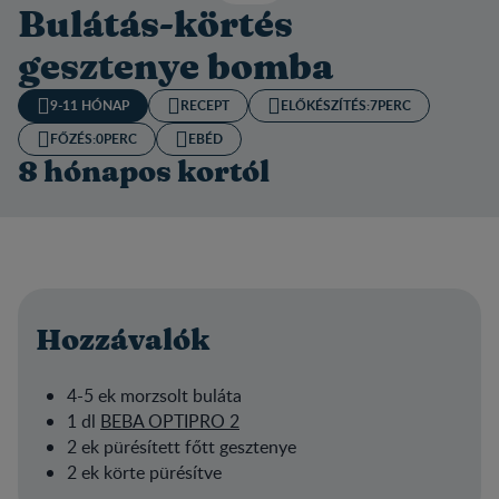
Bulátás-körtés
gesztenye bomba
9-11 HÓNAP
RECEPT
ELŐKÉSZÍTÉS:​
7PERC
FŐZÉS:
0PERC
EBÉD
8 hónapos kortól
Hozzávalók
4-5 ek morzsolt buláta
1 dl
BEBA OPTIPRO 2
2 ek pürésített főtt gesztenye
2 ek körte pürésítve