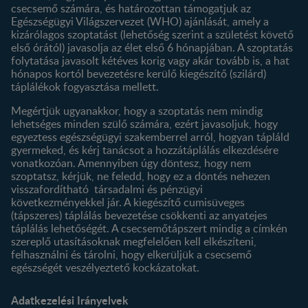
csecsemő számára, és határozottan támogatjuk az
Termékeink
Egészségügyi Világszervezet (WHO) ajánlását, amely a
Termék kereső
kizárólagos szoptatást (lehetőség szerint a születést követő
első órától) javasolja az élet első 6 hónapjában. A szoptatás
folytatása javasolt kétéves korig vagy akár tovább is, a hat
hónapos kortól bevezetésre kerülő kiegészítő (szilárd)
táplálékok fogyasztása mellett.
Megértjük ugyanakkor, hogy a szoptatás nem mindig
lehetséges minden szülő számára, ezért javasoljuk, hogy
egyeztess egészségügyi szakemberrel arról, hogyan tápláld
gyermeked, és kérj tanácsot a hozzátáplálás elkezdésére
vonatkozóan. Amennyiben úgy döntesz, hogy nem
szoptatsz, kérjük, ne feledd, hogy ez a döntés nehezen
visszafordítható társadalmi és pénzügyi
következményekkel jár. A kiegészítő cumisüveges
(tápszeres) táplálás bevezetése csökkenti az anyatejes
táplálás lehetőségét. A csecsemőtápszert mindig a címkén
szereplő utasításoknak megfelelően kell elkészíteni,
felhasználni és tárolni, hogy elkerüljük a csecsemő
egészségét veszélyeztető kockázatokat.
Adatkezelési Irányelvek