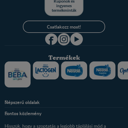
Kuponok és
ingyenes
termékminták
Csatlakozz most!
Termékek
Népszerű oldalak
Rólunk
Nestlé FamilyNes Club
Fontos közlemény
Kapcsolat
Regisztráció
Történetünk
Profilom
Hisszük, hogy a szoptatás a legjobb táplálási mód a