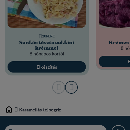
20PERC
Sonkás tészta cukkini
Krémes c
8 hó
krémmel
8 hónapos kortól
E
Elkészítés
Karamellás tejbegríz
Home