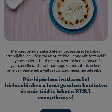
Megkezdtétek a szilárd ételek bevezetését kisbabád
étrendjébe, de kifogytál az ötletekből, hogy mit főzz neki?
Ingyenesen letölthető receptfüzetünkben könnyen és
gyorsan elkészíthető finomságokat mutatunk neked,
amelyek segítenek a változatos ízek megismertetésében.
Pár lépésben iratkozz fel
hírlevelünkre a lenti gombra kattintva
és már tiéd is lehet a BEBA
receptkönyv!