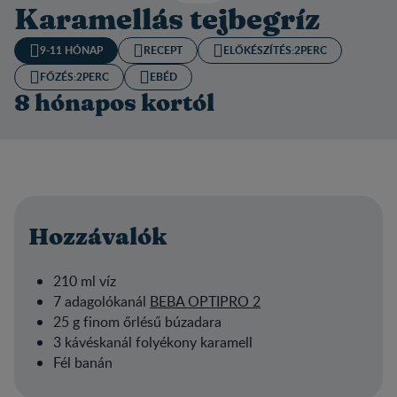
Karamellás tejbegríz
9-11 HÓNAP
RECEPT
ELŐKÉSZÍTÉS:​
2PERC
FŐZÉS:
2PERC
EBÉD
8 hónapos kortól
Hozzávalók
210 ml víz
7 adagolókanál
BEBA OPTIPRO 2
25 g finom őrlésű búzadara
3 kávéskanál folyékony karamell
Fél banán