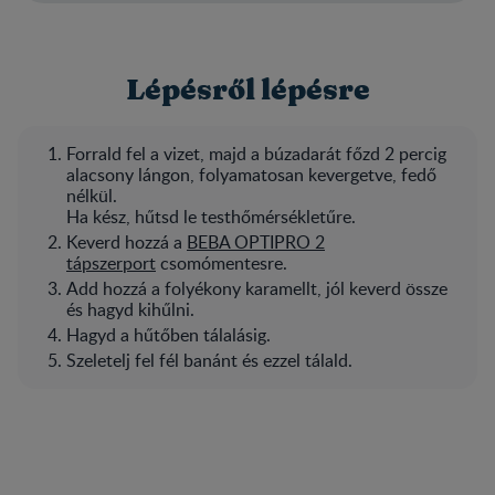
Lépésről lépésre
Forrald fel a vizet, majd a búzadarát főzd 2 percig
alacsony lángon, folyamatosan kevergetve, fedő
nélkül.
Ha kész, hűtsd le testhőmérsékletűre.
Keverd hozzá a
BEBA OPTIPRO 2
tápszerport
csomómentesre.
Add hozzá a folyékony karamellt, jól keverd össze
és hagyd kihűlni.
Hagyd a hűtőben tálalásig.
Szeletelj fel fél banánt és ezzel tálald.