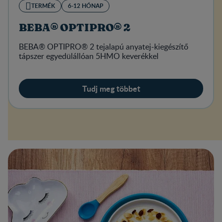
TERMÉK
6-12 HÓNAP
BEBA® OPTIPRO® 2
BEBA® OPTIPRO® 2 tejalapú anyatej-kiegészítő
tápszer egyedülállóan 5HMO keverékkel
Tudj meg többet