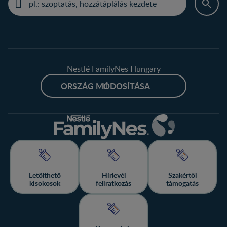
Nestlé FamilyNes Hungary
ORSZÁG MÓDOSÍTÁSA
Letölthető
Hírlevél
Szakértői
kisokosok
feliratkozás
támogatás