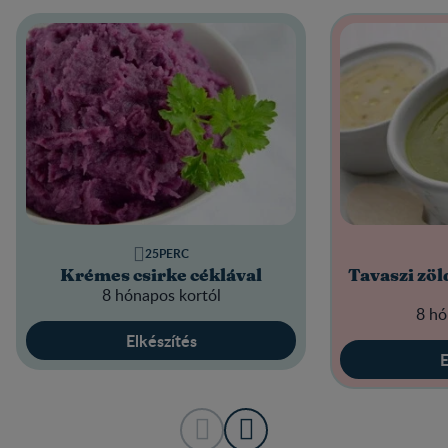
25PERC
Krémes csirke céklával
Tavaszi zö
8 hónapos kortól
8 hó
Elkészítés
E