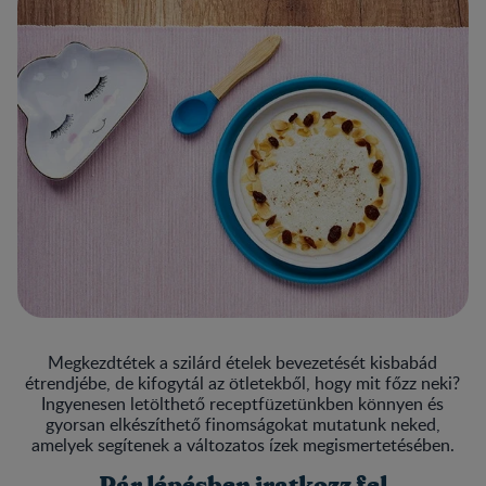
Megkezdtétek a szilárd ételek bevezetését kisbabád
étrendjébe, de kifogytál az ötletekből, hogy mit főzz neki?
Ingyenesen letölthető receptfüzetünkben könnyen és
gyorsan elkészíthető finomságokat mutatunk neked,
amelyek segítenek a változatos ízek megismertetésében.
Pár lépésben iratkozz fel