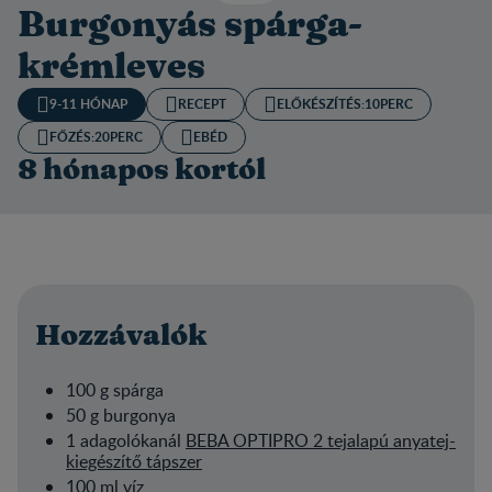
Burgonyás spárga-
krémleves
9-11 HÓNAP
RECEPT
ELŐKÉSZÍTÉS:​
10PERC
FŐZÉS:
20PERC
EBÉD
8 hónapos kortól
Hozzávalók
100 g spárga
50 g burgonya
1 adagolókanál
BEBA OPTIPRO 2 tejalapú anyatej-
kiegészítő tápszer
100 ml víz