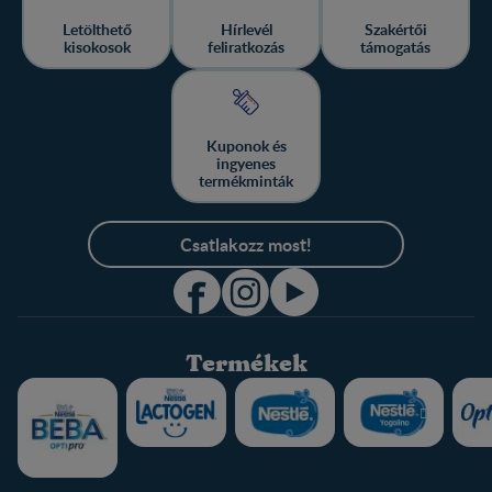
Letölthető
Hírlevél
Szakértői
kisokosok
feliratkozás
támogatás
Kuponok és
ingyenes
termékminták
Csatlakozz most!
Termékek