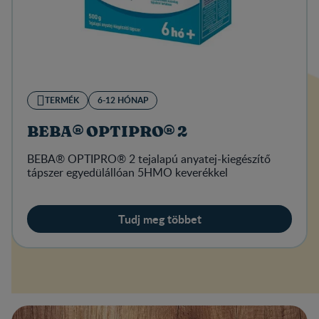
TERMÉK
6-12 HÓNAP
BEBA® OPTIPRO® 2
BEBA® OPTIPRO® 2 tejalapú anyatej-kiegészítő
tápszer egyedülállóan 5HMO keverékkel
Tudj meg többet