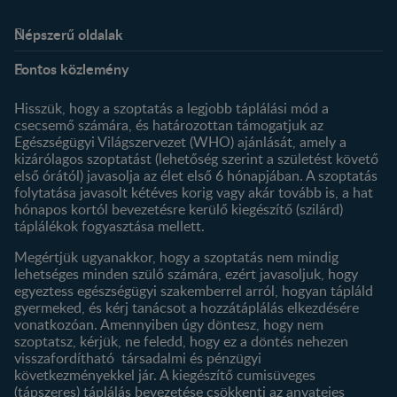
Népszerű oldalak
Rólunk
Nestlé FamilyNes Club
Fontos közlemény
Kapcsolat
Regisztráció
Történetünk
Profilom
Hisszük, hogy a szoptatás a legjobb táplálási mód a
csecsemő számára, és határozottan támogatjuk az
Termékeink
Egészségügyi Világszervezet (WHO) ajánlását, amely a
Termék kereső
kizárólagos szoptatást (lehetőség szerint a születést követő
első órától) javasolja az élet első 6 hónapjában. A szoptatás
folytatása javasolt kétéves korig vagy akár tovább is, a hat
hónapos kortól bevezetésre kerülő kiegészítő (szilárd)
táplálékok fogyasztása mellett.
Megértjük ugyanakkor, hogy a szoptatás nem mindig
lehetséges minden szülő számára, ezért javasoljuk, hogy
egyeztess egészségügyi szakemberrel arról, hogyan tápláld
gyermeked, és kérj tanácsot a hozzátáplálás elkezdésére
vonatkozóan. Amennyiben úgy döntesz, hogy nem
szoptatsz, kérjük, ne feledd, hogy ez a döntés nehezen
visszafordítható társadalmi és pénzügyi
következményekkel jár. A kiegészítő cumisüveges
(tápszeres) táplálás bevezetése csökkenti az anyatejes