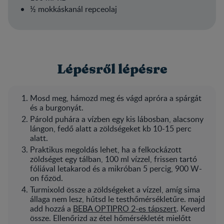
½ mokkáskanál repceolaj
Lépésről lépésre
Mosd meg, hámozd meg és vágd apróra a spárgát
és a burgonyát.
Párold puhára a vízben egy kis lábosban, alacsony
lángon, fedő alatt a zöldségeket kb 10-15 perc
alatt.
Praktikus megoldás lehet, ha a felkockázott
zöldséget egy tálban, 100 ml vízzel, frissen tartó
fóliával letakarod és a mikróban 5 percig, 900 W-
on főzöd.
Turmixold össze a zöldségeket a vízzel, amíg sima
állaga nem lesz, hűtsd le testhőmérsékletűre. majd
add hozzá a
BEBA OPTIPRO 2-es tápszert
. Keverd
össze. Ellenőrizd az étel hőmérsékletét mielőtt