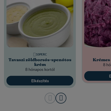
10PERC
Tavaszi zöldborsós-spenótos
Krémes c
8 hó
krém
8 hónapos kortól
E
Elkészítés