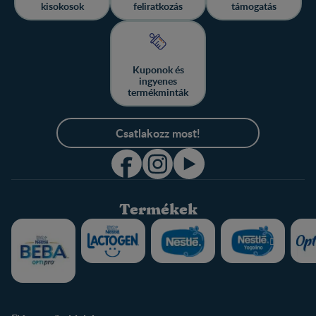
kisokosok
feliratkozás
támogatás
Kuponok és
ingyenes
termékminták
Csatlakozz most!
Termékek