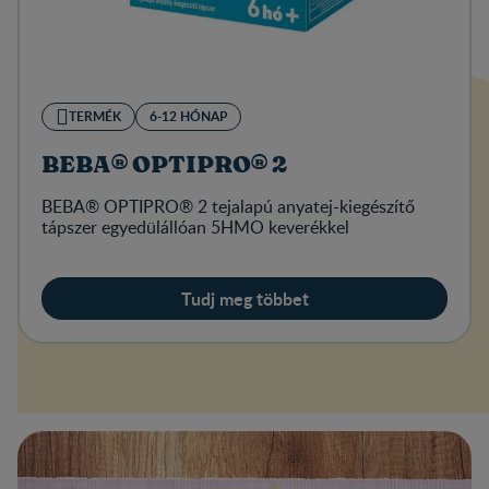
TERMÉK
6-12 HÓNAP
BEBA® OPTIPRO® 2
BEBA® OPTIPRO® 2 tejalapú anyatej-kiegészítő
tápszer egyedülállóan 5HMO keverékkel
Tudj meg többet