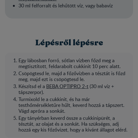
30 ml felforralt és lehűtött víz, vagy babavíz
Lépésről lépésre
Egy lábosban forró, sótlan vízben főzd meg a
megtisztított, feldarabolt cukkinit 10 perc alatt.
Csöpögtesd le, majd a főzővízben a tésztát is főzd
meg, majd ezt is csöpögtesd le.
Készítsd el a
BEBA OPTIPRO 2-t
(30 ml víz +
tápszerpor).
Turmixold le a cukkinit, és ha már
testhőmérsékletűre hűlt, keverd hozzá a tápszert.
Vágd apróra a sonkát.
Egy tányérban keverd össze a cukkinipürét, a
tésztát, az olajat és a sonkát. Ha szükséges, adj
hozzá egy kis főzővizet, hogy a kívánt állagot elérd.