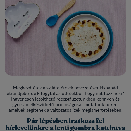
Megkezdtétek a szilárd ételek bevezetését kisbabád
étrendjébe, de kifogytál az ötletekből, hogy mit főzz neki?
Ingyenesen letölthető receptfüzetünkben könnyen és
gyorsan elkészíthető finomságokat mutatunk neked,
amelyek segítenek a változatos ízek megismertetésében.
Pár lépésben iratkozz fel
hírlevelünkre a lenti gombra kattintva