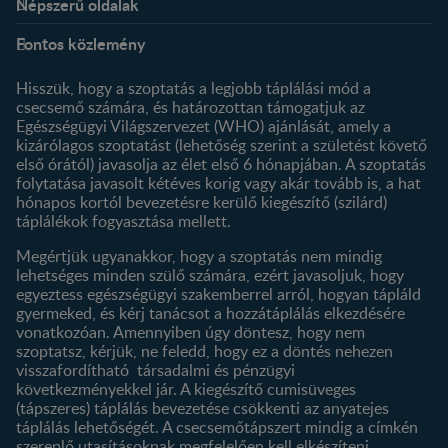
Népszerű oldalak
Rólunk
Nestlé FamilyNes Club
Fontos közlemény
Kapcsolat
Regisztráció
Történetünk
Profilom
Hisszük, hogy a szoptatás a legjobb táplálási mód a
csecsemő számára, és határozottan támogatjuk az
Termékeink
Egészségügyi Világszervezet (WHO) ajánlását, amely a
Termék kereső
kizárólagos szoptatást (lehetőség szerint a születést követő
első órától) javasolja az élet első 6 hónapjában. A szoptatás
folytatása javasolt kétéves korig vagy akár tovább is, a hat
hónapos kortól bevezetésre kerülő kiegészítő (szilárd)
táplálékok fogyasztása mellett.
Megértjük ugyanakkor, hogy a szoptatás nem mindig
lehetséges minden szülő számára, ezért javasoljuk, hogy
egyeztess egészségügyi szakemberrel arról, hogyan tápláld
gyermeked, és kérj tanácsot a hozzátáplálás elkezdésére
vonatkozóan. Amennyiben úgy döntesz, hogy nem
szoptatsz, kérjük, ne feledd, hogy ez a döntés nehezen
visszafordítható társadalmi és pénzügyi
következményekkel jár. A kiegészítő cumisüveges
(tápszeres) táplálás bevezetése csökkenti az anyatejes
táplálás lehetőségét. A csecsemőtápszert mindig a címkén
szereplő utasításoknak megfelelően kell elkészíteni,