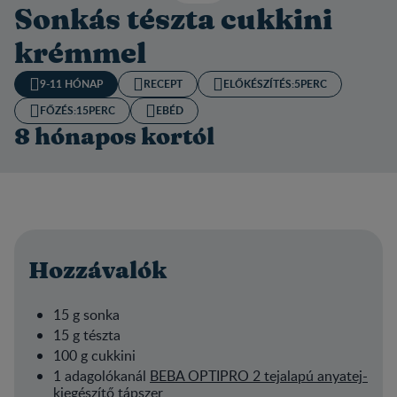
Sonkás tészta cukkini
krémmel
9-11 HÓNAP
RECEPT
ELŐKÉSZÍTÉS:​
5PERC
FŐZÉS:
15PERC
EBÉD
8 hónapos kortól
Hozzávalók
15 g sonka
15 g tészta
100 g cukkini
1 adagolókanál
BEBA OPTIPRO 2 tejalapú anyatej-
kiegészítő tápszer