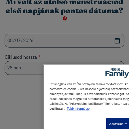
Mi volt az utolsó menstruációd
első napjának pontos dátuma?
Ciklusod hossza
Szükségünk van az Ön hozzájárulására a folytatáshoz. Az 
harmadfeles cookie-k (és hasonló eljárások) használatáh
élményét javítsuk, mérjük a weboldalunk közönségét, ha
érdeklődésének megfelelő hirdetéseket jelenítsünk meg.
találhatók. Az "Adatvédelmi beállítások" linkre kattintva
Több információ
beállításait.
Adatvédelmi 