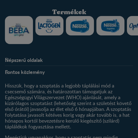
Termékek
Népszerű oldalak
Rólunk
Nestlé FamilyNes Club
Fontos közlemény
Kapcsolat
Regisztráció
Történetünk
Profilom
Hisszük, hogy a szoptatás a legjobb táplálási mód a
csecsemő számára, és határozottan támogatjuk az
Termékeink
Egészségügyi Világszervezet (WHO) ajánlását, amely a
Termék kereső
kizárólagos szoptatást (lehetőség szerint a születést követő
első órától) javasolja az élet első 6 hónapjában. A szoptatás
folytatása javasolt kétéves korig vagy akár tovább is, a hat
hónapos kortól bevezetésre kerülő kiegészítő (szilárd)
táplálékok fogyasztása mellett.
Megértjük ugyanakkor, hogy a szoptatás nem mindig