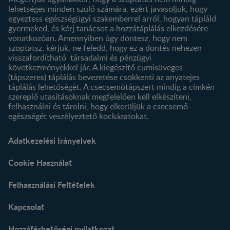
lehetséges minden szülő számára, ezért javasoljuk, hogy
egyeztess egészségügyi szakemberrel arról, hogyan tápláld
gyermeked, és kérj tanácsot a hozzátáplálás elkezdésére
vonatkozóan. Amennyiben úgy döntesz, hogy nem
szoptatsz, kérjük, ne feledd, hogy ez a döntés nehezen
visszafordítható társadalmi és pénzügyi
következményekkel jár. A kiegészítő cumisüveges
(tápszeres) táplálás bevezetése csökkenti az anyatejes
táplálás lehetőségét. A csecsemőtápszert mindig a címkén
szereplő utasításoknak megfelelően kell elkészíteni,
felhasználni és tárolni, hogy elkerüljük a csecsemő
egészségét veszélyeztető kockázatokat.
Adatkezelési Irányelvek
Cookie Használat
Felhasználási Feltételek
Kapcsolat
Hozzáférhetőségi nyilatkozat