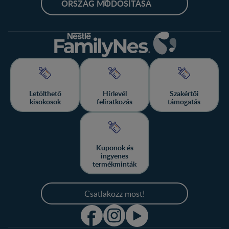
ORSZÁG MÓDOSÍTÁSA
Letölthető
Hírlevél
Szakértői
kisokosok
feliratkozás
támogatás
Kuponok és
ingyenes
termékminták
Csatlakozz most!