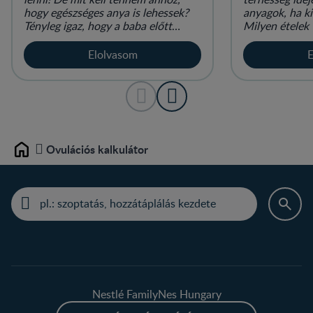
hogy egészséges anya is lehessek?
anyagok, ha k
Tényleg igaz, hogy a baba előtt
Milyen ételek
jobban oda kell figyelnem magamra?
Elolvasom
E
Ovulációs kalkulátor
Home
Nestlé FamilyNes Hungary