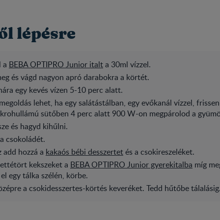
ől lépésre
l a
BEBA OPTIPRO Junior italt
a 30ml vízzel.
g és vágd nagyon apró darabokra a körtét.
ára egy kevés vízen 5-10 perc alatt.
megoldás lehet, ha egy salátástálban, egy evőkanál vízzel, frissen 
ikrohullámú sütőben 4 perc alatt 900 W-on megpárolod a gyümö
ze és hagyd kihűlni.
e a csokoládét.
z add hozzá a
kakaós bébi desszertet
és a csokireszeléket.
ettétört kekszeket a
BEBA OPTIPRO Junior gyerekitalba
míg me
el egy tálka szélén, körbe.
zépre a csokidesszertes-körtés keveréket. Tedd hűtőbe tálalásig