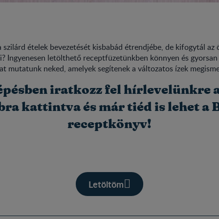
szilárd ételek bevezetését kisbabád étrendjébe, de kifogytál az 
ki? Ingyenesen letölthető receptfüzetünkben könnyen és gyorsan 
t mutatunk neked, amelyek segítenek a változatos ízek megism
épésben iratkozz fel hírlevelünkre a
ra kattintva és már tiéd is lehet a
receptkönyv!
Letöltöm