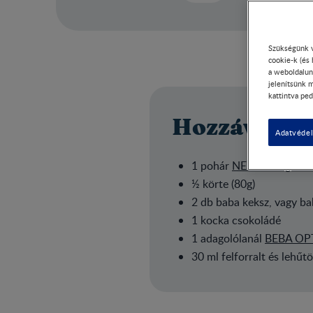
Szükségünk v
cookie-k (és
a weboldalun
jelenítsünk m
kattintva ped
Hozzávalók
Adatvédel
1 pohár
NESTLÉ Yogolin
½ körte (80g)
2 db baba keksz, vagy b
1 kocka csokoládé
1 adagolólanál
BEBA OPTI
30 ml felforralt és lehű