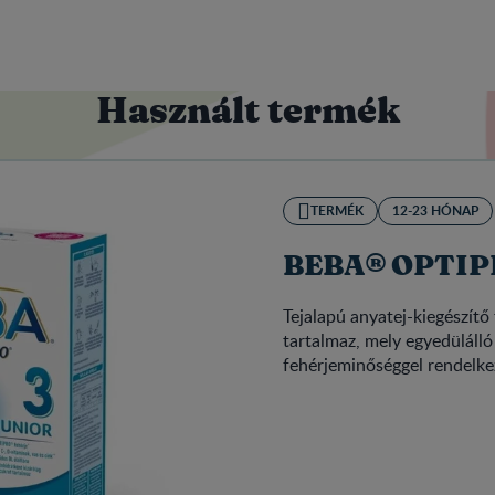
Használt termék
TERMÉK
12-23 HÓNAP
BEBA® OPTIPR
Tejalapú anyatej-kiegészít
tartalmaz, mely egyedüláll
fehérjeminőséggel rendelke