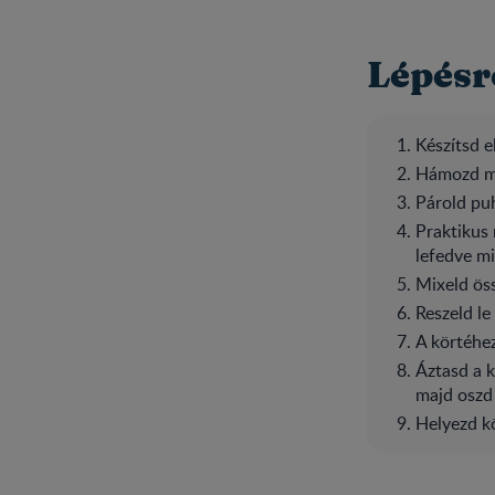
Lépésr
Készítsd e
Hámozd me
Párold puh
Praktikus 
lefedve m
Mixeld öss
Reszeld l
A körtéhe
Áztasd a k
majd oszd 
Helyezd kö