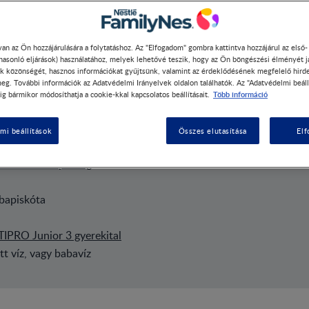
an az Ön hozzájárulására a folytatáshoz. Az "Elfogadom" gombra kattintva hozzájárul az első
 hasonló eljárások) használatához, melyek lehetővé teszik, hogy az Ön böngészési élményét j
k közönségét, hasznos információkat gyűjtsünk, valamint az érdeklődésének megfelelő hird
eg. További információk az Adatvédelmi Irányelvek oldalon találhatók. Az "Adatvédelmi beáll
Több információ
ig bármikor módosíthatja a cookie-kkal kapcsolatos beállításait.
mi beállítások
Összes elutasítása
El
o kakós babapuding
abapiskóta
PRO Junior 3 gyerekital
tött víz, vagy babavíz