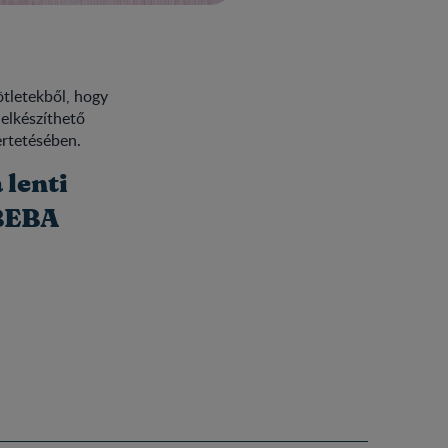
ötletekből, hogy
elkészíthető
ertetésében.
 lenti
 BEBA