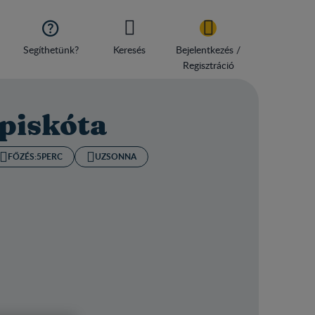

Segíthetünk?
Keresés
Bejelentkezés /
Regisztráció
piskóta
FŐZÉS:
5PERC
UZSONNA