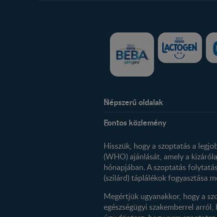
Népszerű oldalak
Rólunk
Fontos közlemény
Kapcsolat
Történetünk
Hisszük, hogy a szoptatás a legj
(WHO) ajánlását, amely a kizárólag
hónapjában. A szoptatás folytatás
(szilárd) táplálékok fogyasztása me
Megértjük ugyanakkor, hogy a szo
egészségügyi szakemberrel arról,