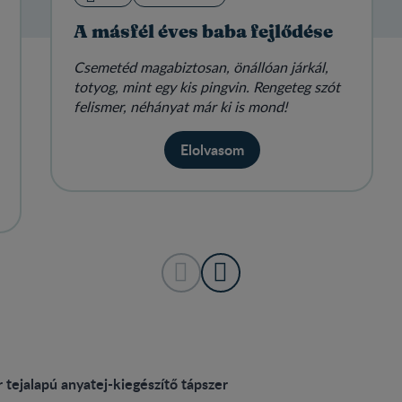
A másfél éves baba fejlődése
Csemetéd magabiztosan, önállóan járkál,
totyog, mint egy kis pingvin. Rengeteg szót
felismer, néhányat már ki is mond!
Elolvasom
ejalapú anyatej-kiegészítő tápszer