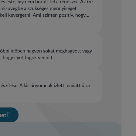
és este, így nem borult fel a rendszer. Az íze
cumisüvegbe a szükséges mennyiséget,
ell kevergetni. Ami szintén pozitív, hogy
gyobb csomagban pedig sokkal kedvezőbb az
 utóbbi időben nagyon sokat meghagyott vagy
, hogy ilyet fogok venni:)
szítése. A kislányomnak ízlett, emiatt újra
bet