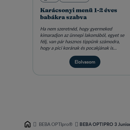
Karácsonyi menü 1-2 éves
babákra szabva
Ha nem szeretnéd, hogy gyermeked
kimaradjon az ünnepi lakomából, egyet se
félj, van pár hasznos tippünk számodra,
hogy a pici korának és pocakjának is
megfelelő finomságok legyenek az ünnepi as
Elolvasom
BEBA OPTIPRO 3 Junior t
BEBA OPTIpro®
Home