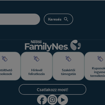
Kuponok
etölthető
Hírlevél
Szakértői
ingyen
isokosok
feliratkozás
támogatás
termékmi
Csatlakozz most!