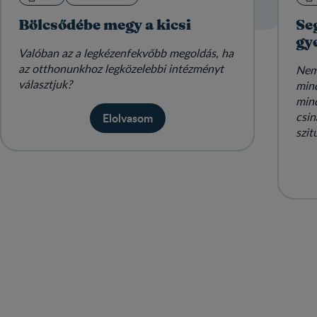
Bölcsődébe megy a kicsi
Seg
gy
Valóban az a legkézenfekvőbb megoldás, ha
az otthonunkhoz legközelebbi intézményt
Nem
választjuk?
mind
mind
csin
Elolvasom
szit