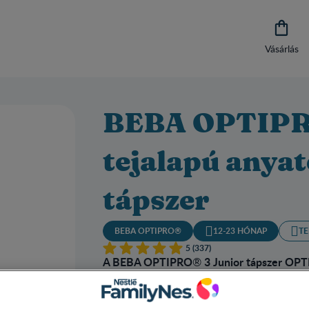

Vásárlás
BEBA OPTIPRO
tejalapú anyat
tápszer
BEBA OPTIPRO®
12-23 HÓNAP
T
5 (337)
A BEBA OPTIPRO
3 Junior tápszer OP
®
fehérjemennyiséggel és fehérjeminőségge
A BEBA OPTIPRO® 3 Junior 12. hónaptól ad