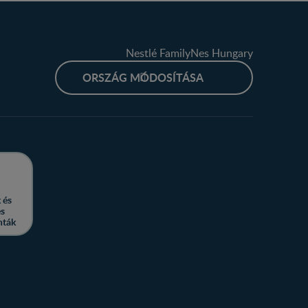
Nestlé FamilyNes Hungary
ORSZÁG MÓDOSÍTÁSA
 és
es
nták