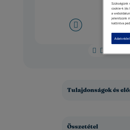
Szükségünk v
cookie-k (és
a weboldalun
jelenítsünk m
kattintva ped
Adatvédel
Tulajdonságok és el
Összetétel