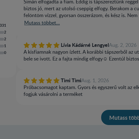
Simán elfogadta a fiam. Eddig is tápszereztünk reggel 
biztos jó, mert az utolsó cseppig elfogy. Berakom a 
felöntöm vízzel, gyorsan összerázom, és kész is. Nem k
különböző kiszerelésekben kapható a boltokban, na
Mutass többet...
331
ára is.
2
2
Lívia Kádárné Lengyel
Aug. 2, 2026
1
A kisfiamnak nagyon ízlett. A korábbi tápszerből az
0
bele se ivott. Ez a fajta mindig elfogy☺️ Ezentúl biztos
Timi Timi
Aug. 1, 2026
Próbacsomagot kaptam. Gyors és egyszerű volt az elké
fogjuk vásárolni a terméket
Mutass töb