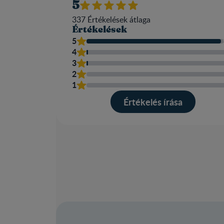
5
337
Értékelések átlaga​
Értékelések
5
4
3
2
1
Értékelés írása​