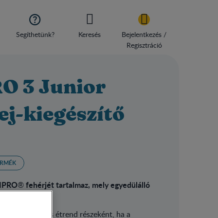

Segíthetünk?
Keresés
Bejelentkezés /
Regisztráció
 3 Junior
ej-kiegészítő
ERMÉK
TIPRO
fehérjét tartalmaz, mely egyedülálló
®
l rendelkezik.
ható a vegyes étrend részeként, ha a