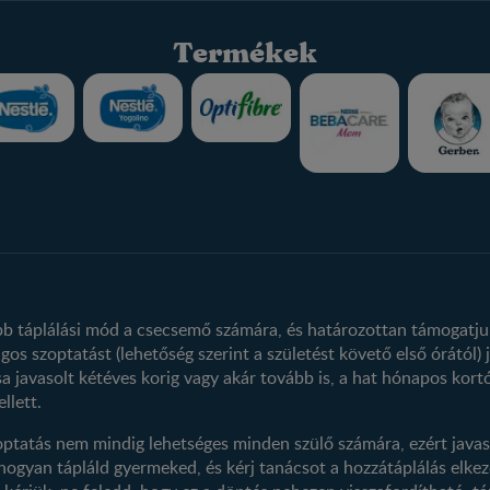
Termékek
Nestlé FamilyNes Club
Termékeink
Regisztráció
Termék kereső
Profilom
obb táplálási mód a csecsemő számára, és határozottan támogatju
os szoptatást (lehetőség szerint a születést követő első órától) j
a javasolt kétéves korig vagy akár tovább is, a hat hónapos kortó
llett.
ptatás nem mindig lehetséges minden szülő számára, ezért javas
 hogyan tápláld gyermeked, és kérj tanácsot a hozzátáplálás el