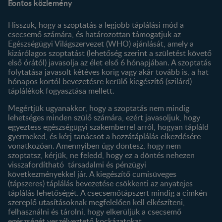
Fontos közlemény
Kapcsolat
Regisztráció
Történetünk
Profilom
Hisszük, hogy a szoptatás a legjobb táplálási mód a
csecsemő számára, és határozottan támogatjuk az
Termékeink
Egészségügyi Világszervezet (WHO) ajánlását, amely a
Termék kereső
kizárólagos szoptatást (lehetőség szerint a születést követő
első órától) javasolja az élet első 6 hónapjában. A szoptatás
folytatása javasolt kétéves korig vagy akár tovább is, a hat
hónapos kortól bevezetésre kerülő kiegészítő (szilárd)
táplálékok fogyasztása mellett.
Megértjük ugyanakkor, hogy a szoptatás nem mindig
lehetséges minden szülő számára, ezért javasoljuk, hogy
egyeztess egészségügyi szakemberrel arról, hogyan tápláld
gyermeked, és kérj tanácsot a hozzátáplálás elkezdésére
vonatkozóan. Amennyiben úgy döntesz, hogy nem
szoptatsz, kérjük, ne feledd, hogy ez a döntés nehezen
visszafordítható társadalmi és pénzügyi
következményekkel jár. A kiegészítő cumisüveges
(tápszeres) táplálás bevezetése csökkenti az anyatejes
táplálás lehetőségét. A csecsemőtápszert mindig a címkén
szereplő utasításoknak megfelelően kell elkészíteni,
felhasználni és tárolni, hogy elkerüljük a csecsemő
egészségét veszélyeztető kockázatokat.