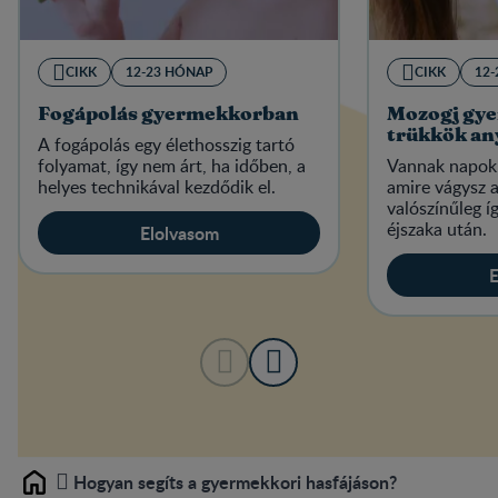
CIKK
12-23 HÓNAP
CIKK
12
Fogápolás gyermekkorban
Mozogj gyer
trükkök a
A fogápolás egy élethosszig tartó
folyamat, így nem árt, ha időben, a
Vannak napok,
helyes technikával kezdődik el.
amire vágysz a
valószínűleg í
éjszaka után.
Elolvasom
E
Hogyan segíts a gyermekkori hasfájáson?
Home