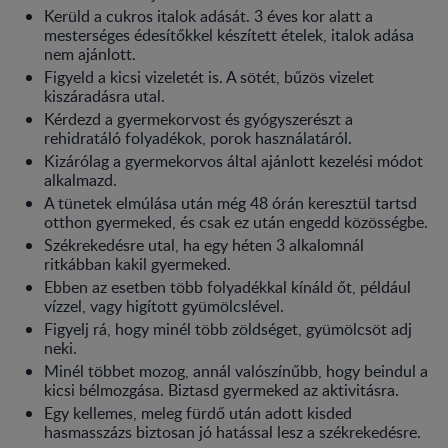
Kerüld a cukros italok adását. 3 éves kor alatt a
mesterséges édesítőkkel készített ételek, italok adása
nem ajánlott.
Figyeld a kicsi vizeletét is. A sötét, bűzös vizelet
kiszáradásra utal.
Kérdezd a gyermekorvost és gyógyszerészt a
rehidratáló folyadékok, porok használatáról.
Kizárólag a gyermekorvos által ajánlott kezelési módot
alkalmazd.
A tünetek elmúlása után még 48 órán keresztül tartsd
otthon gyermeked, és csak ez után engedd közösségbe.
Székrekedésre utal, ha egy héten 3 alkalomnál
ritkábban kakil gyermeked.
Ebben az esetben több folyadékkal kínáld őt, például
vízzel, vagy higított gyümölcslével.
Figyelj rá, hogy minél több zöldséget, gyümölcsöt adj
neki.
Minél többet mozog, annál valószínűbb, hogy beindul a
kicsi bélmozgása. Biztasd gyermeked az aktivitásra.
Egy kellemes, meleg fürdő után adott kisded
hasmasszázs biztosan jó hatással lesz a székrekedésre.