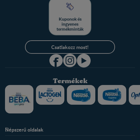
Kuponok és
ingyenes
termékminták
Csatlakozz most!
Termékek
Népszerű oldalak
Rólunk
Nestlé FamilyNes Club