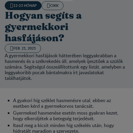
12-23 HÓNAP
CIKK
Hogyan segíts a
gyermekkori
hasfájáson?
FEB. 21, 2021
A gyermekkori hasfájások hátterében leggyakrabban a
hasmenés és a székrekedés áll, amelyek ijesztőek a szülők
számára. Segítségül összeállítottunk egy listát, amelyben a
leggyakoribb pocak bántalmakra írt javaslatokat
találhatjátok.
A gyakori híg széklet hasmenésre utal, ebben az
esetben kérd a gyermekorvos tanácsát.
Gyermeked hasmenése esetén moss gyakran kezet,
hogy elkerüljétek a betegség terjedését.
Itasd meg a kicsit minden híg székelés után, hogy
hidratált maradjon a szervezete.