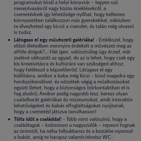
programokat kínál a helyi könyvtár – legyen szó
meseolvasásról vagy közös éneklésekről, a
csemetédnek így lehetősége nyílhat, hogy kellemes
környezetben találkozzon más gyerekekkel, miközben
te élvezheted egy kicsit a csendet, és talán még olvasni
is tudsz.
Látogass el egy művészeti galériába!
- Emlékszel, hogy
előző életedben mennyire érdekelt a művészet meg az
efféle dolgok?... Hát igen, valószínűleg úgy érzed, már
zselévé változott az agyad, de az is lehet, hogy csak egy
kis kreativitásra és kultúrára van szükséged ahhoz,
hogy feléleszd a képzelőerőd. Látogass el egy
kiállításra, amikor a baba még kicsi – kösd magadra egy
hordozókendővel, és nézzétek végig a műalkotásokat
együtt (lehet, hogy a biztonságos bőrkontaktban el is
fog aludni). Amikor pedig nagyobb lesz, keress olyan
családbarát galériákat és múzeumokat, amik interaktív
lehetőségeket és babás elfoglaltságokat nyújtanak,
hogy a csemetéd játszva tanulhasson!
Tölts időt a családdal!
- Több mint valószínű, hogy a
családtagok – különösen a nagyszülők – repesni fognak
az örömtől, ha néha felbukkansz és a kezükbe nyomod
a babát, amíg te harapsz valamit/elmész WC-