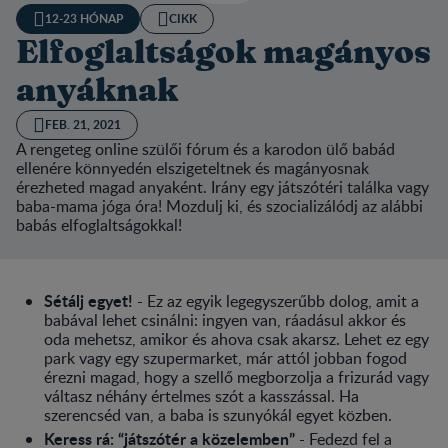
12-23 HÓNAP
CIKK
Elfoglaltságok magányos
anyáknak
FEB. 21, 2021
A rengeteg online szülői fórum és a karodon ülő babád
ellenére könnyedén elszigeteltnek és magányosnak
érezheted magad anyaként. Irány egy játszótéri találka vagy
baba-mama jóga óra! Mozdulj ki, és szocializálódj az alábbi
babás elfoglaltságokkal!
Sétálj egyet!
- Ez az egyik legegyszerűbb dolog, amit a
babával lehet csinálni: ingyen van, ráadásul akkor és
oda mehetsz, amikor és ahova csak akarsz. Lehet ez egy
park vagy egy szupermarket, már attól jobban fogod
érezni magad, hogy a szellő megborzolja a frizurád vagy
váltasz néhány értelmes szót a kasszással. Ha
szerencséd van, a baba is szunyókál egyet közben.
Keress rá: “játszótér a közelemben”
- Fedezd fel a