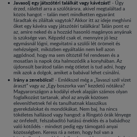
Javasolj egy játszótéri találkát vagy kávézást!
- Úgy
érzed, ráleltél arra a szülőtársra, akivel megtaláltad a
közös hangot – talán mert mindketten egyaránt
fáradtak és ziláltak vagytok? Akkor itt az ideje meghívni
őket egy kávéra vagy játszótéri találkára! Talán pont ez
az, amire neked és a hozzád hasonló magányos anyának
is szüksége van. Képzeld csak el, mennyire jó lesz
egymásnál lógni, megvitatni a szülői lét örömeit és
nehézségeit, miközben egyáltalán nem kell azon
aggódnod, hogy ma sem öltöztél fel rendesen és a
mosatlan is napok óta halmozódik a konyhában. Az
újdonsült barátod talán még ötletet is tud adni, hogy
mik azok a dolgok, amiket a babával lehet csinálni.
Irány a zenebölcsi!
- Emlékszel még a „Tavaszi szél vizet
áraszt” vagy az „Egy boszorka van” kezdetű nótákra?
Magyarországon a kodályi elvek alapján számos olyan
foglalkozást tartanak, ahol az anyák közösen
eleveníthetnek fel és tanulhatnak klasszikus
gyerekdalokat és mondókákat. Nem baj, ha nincs
tökéletes hallásod vagy hangod: a Ringató órák lényege
az önfeledt, felszabadító hatású éneklés és a babádhoz
való kötődés - mindezt pedig egy támogató anyai
közösségben. Keress rá a neten, hogy hol van a