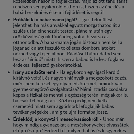
közeledben hasonló foglalkozás, majd az ott tanultakat
rendszeresen gyakorold otthon is, hiszen az éneklés a
babád érzelmi és értelmi fejlődését is segíti!
Próbáld ki a baba-mama jógát!
- Igazi felüdülést
jelenthet, ha más anyákkal együtt mozgathatod át a
szülés után elnehezült tested, pláne miután egy
örökkévalóságnak tűnő ideig voltál bezárva az
otthonodba. A
baba-mama jógán biztosan nem kell a
jóganacik alatt feszülő tökéletes domborulatokat
nézned vagy fejen állnod. Ráadásul bűntudatod sem
lesz az “énidő” miatt, hiszen a babád is le lesz foglalva
érdekes, fejlesztő gyakorlatokkal.
Irány az edzőterem! -
Ha egykoron egy igazi kardió
királynő voltál, és nagyon hiányzik a megszokott edzés,
miért nem keresel egy olyan edzőtermet, aminek van
gyermekmegőrző szolgáltatása? Némi izzadás csodákra
képes a fizikai és mentális egészség terén, még akkor is,
ha csak fél óráig tart. Közben pedig nem kell a
csemetéd miatt sem aggódnod: lefoglalják babás
tevékenységekkel, amíg te újra formába jössz.
Érdeklődj a könyvtári meseolvasásokról!
- Unod már,
hogy mindig ugyanazokat a meséskönyveket olvassátok
el újra és újra? Fedezd fel, milyen babás és kisgyerekes