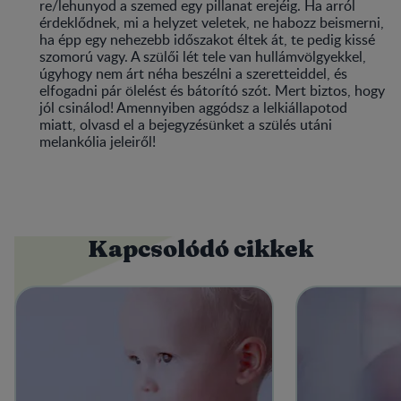
re/lehunyod a szemed egy pillanat erejéig. Ha arról
érdeklődnek, mi a helyzet veletek, ne habozz beismerni,
ha épp egy nehezebb időszakot éltek át, te pedig kissé
szomorú vagy. A szülői lét tele van hullámvölgyekkel,
úgyhogy nem árt néha beszélni a szeretteiddel, és
elfogadni pár ölelést és bátorító szót. Mert biztos, hogy
jól csinálod! Amennyiben aggódsz a lelkiállapotod
miatt, olvasd el a bejegyzésünket a szülés utáni
melankólia jeleiről!
Kapcsolódó cikkek