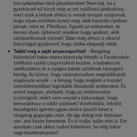
környéketeken lévő játszótereket! Nem baj, ha a
gyerkőcöd túl kicsit még az ott található játékokhoz,
mert ezek a helyek ahhoz is remek terepet nyújtanak,
hogy olyan szülőket ismerj meg, akik hasonló cipőben
járnak, mint te. Piknikezz, figyeld az embereket, és
keress olyan újdonsült anyákat (vagy apákat), akik
szimpatikusnak tűnnek! Talán még ahhoz is sikerül
bátorságot gyűjtened, hogy szóba elegyedj velük.
Találd meg a saját anyacsoportod!
- Rengeteg
különböző baba-mama közösség létezik: a Facebookon
található szülői csoportoktól kezdve, a babakocsis
találkozókon át a nyűgös babák szülőinek támogató
köréig. Az biztos, hogy valamennyiben megtalálhatók
magányos anyák – a lényeg, hogy megleld a hozzád
szemléletmódban leginkább illeszkedő embereket. És
amint megvan, ahelyett, hogy az oldalvonalon
ücsörögnél, miért nem veszed a bátorságot, hogy
bemutatkozz a többi szülőnek? A kétoldalú, felnőtt
beszélgetés ígérete ugyan elsőre ijesztő lehet a
rengeteg gügyögés után, de egy dolog már biztosan
van, ami közös bennetek. És ki tudja, talán más is. Ezt
azonban csak akkor tudod kideríteni, ha elég bátor
vagy kezdeményezni!