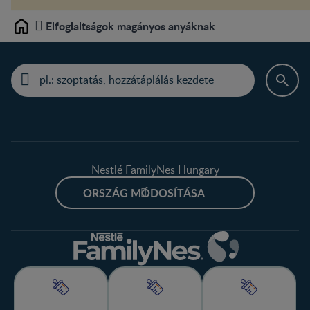
Elfoglaltságok magányos anyáknak
Home
Nestlé FamilyNes Hungary
ORSZÁG MÓDOSÍTÁSA