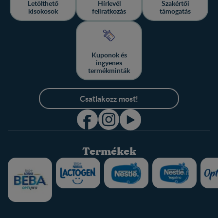
Letölthető
Hírlevél
Szakértői
kisokosok
feliratkozás
támogatás
Kuponok és
ingyenes
termékminták
Csatlakozz most!
Termékek