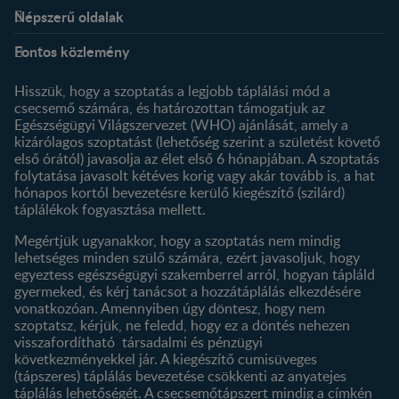
Népszerű oldalak
Rólunk
Nestlé FamilyNes Club
Fontos közlemény
Kapcsolat
Regisztráció
Történetünk
Profilom
Hisszük, hogy a szoptatás a legjobb táplálási mód a
csecsemő számára, és határozottan támogatjuk az
Termékeink
Egészségügyi Világszervezet (WHO) ajánlását, amely a
Termék kereső
kizárólagos szoptatást (lehetőség szerint a születést követő
első órától) javasolja az élet első 6 hónapjában. A szoptatás
folytatása javasolt kétéves korig vagy akár tovább is, a hat
hónapos kortól bevezetésre kerülő kiegészítő (szilárd)
táplálékok fogyasztása mellett.
Megértjük ugyanakkor, hogy a szoptatás nem mindig
lehetséges minden szülő számára, ezért javasoljuk, hogy
egyeztess egészségügyi szakemberrel arról, hogyan tápláld
gyermeked, és kérj tanácsot a hozzátáplálás elkezdésére
vonatkozóan. Amennyiben úgy döntesz, hogy nem
szoptatsz, kérjük, ne feledd, hogy ez a döntés nehezen
visszafordítható társadalmi és pénzügyi
következményekkel jár. A kiegészítő cumisüveges
(tápszeres) táplálás bevezetése csökkenti az anyatejes
táplálás lehetőségét. A csecsemőtápszert mindig a címkén