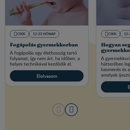
CIKK
12-23 HÓNAP
CIKK
12
Fogápolás gyermekkorban
Hogyan seg
gyermekkor
A fogápolás egy élethosszig tartó
folyamat, így nem árt, ha időben, a
A gyermekkori
helyes technikával kezdődik el.
hátterében le
hasmenés és a 
amelyek ijeszt
Elolvasom
E