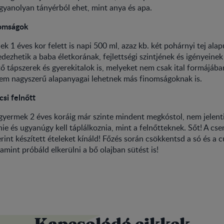
gyanolyan tányérból ehet, mint anya és apa.
nomságok
k 1 éves kor felett is napi 500 ml, azaz kb. két pohárnyi tej alap
edezhetik a baba életkorának, fejlettségi szintjének és igényeine
tő tápszerek és gyerekitalok is, melyeket nem csak ital formájába
nem nagyszerű alapanyagai lehetnek más finomságoknak is.
si felnőtt
sgyermek 2 éves koráig már szinte mindent megkóstol, nem jelenti
nie és ugyanúgy kell táplálkoznia, mint a felnőtteknek. Sőt! A cs
rint készített ételeket kínáld! Főzés során csökkentsd a só és a 
amint próbáld elkerülni a bő olajban sütést is!