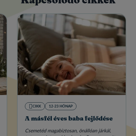
Kapcsolódó cikkek
CIKK
12-23 HÓNAP
A másfél éves baba fejlődése
Csemetéd magabiztosan, önállóan járkál,