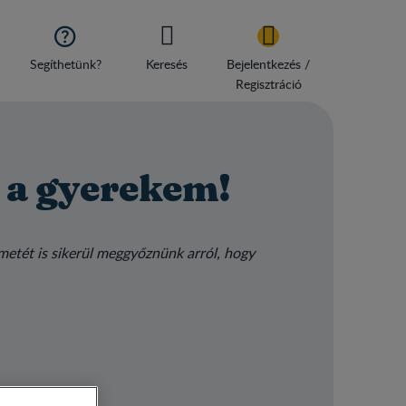

Segíthetünk?
Keresés
Bejelentkezés /
Regisztráció
s a gyerekem!
etét is sikerül meggyőznünk arról, hogy