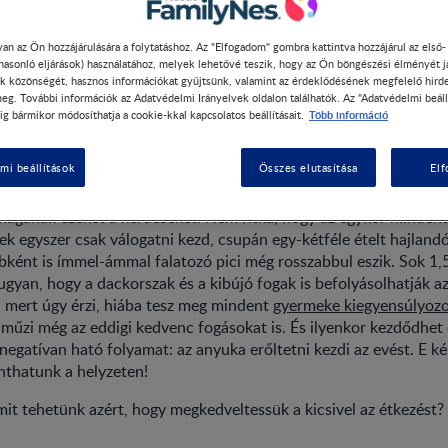
an az Ön hozzájárulására a folytatáshoz. Az "Elfogadom" gombra kattintva hozzájárul az első
 hasonló eljárások) használatához, melyek lehetővé teszik, hogy az Ön böngészési élményét j
k közönségét, hasznos információkat gyűjtsünk, valamint az érdeklődésének megfelelő hird
tós gyerek - konyhai trükkö
eg. További információk az Adatvédelmi Irányelvek oldalon találhatók. Az "Adatvédelmi beáll
Több információ
ig bármikor módosíthatja a cookie-kkal kapcsolatos beállításait.
ogatósabb csemetéknek
mi beállítások
Összes elutasítása
El
ülői következetlenség vagy csupán gyermeki hóbort? – nem egy v
l magának ezeket a kérdéseket. Nem ritka, hogy az egykor mindent
k egyszer csak válogatni kezd, csupán egy-kétféle ételt hajland
ként is ímmel-ámmal falatozó pici még rosszabbul eszik. Sok 1
ugyan, hogy a dackorszak és a kibújó fogak is befolyásolhatják az
 mert úgy érzi, hiába tesz meg mindent
gyermeke kiegyensúlyozo
műzi még az eddigi kedvenc fogásokat is. És ilyenkor kezdődhet e
negatívan ható folyamat: az anyuka erőltetni kezdi az evést. E ké
nthatunk a helyzeten!
it tehetünk azért, hogy megkedveltessük a kicsivel az étkezést?