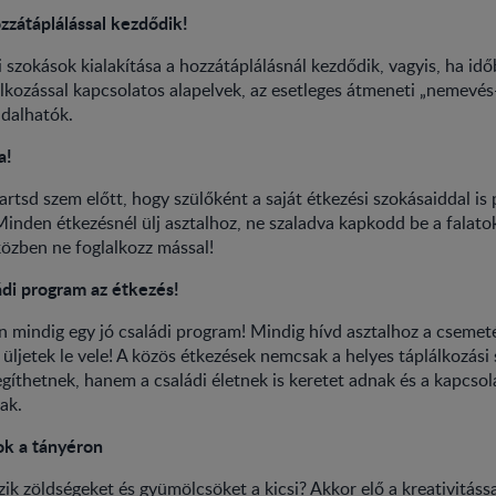
zzátáplálással kezdődik!
i szokások kialakítása a hozzátáplálásnál kezdődik, vagyis, ha id
álkozással kapcsolatos alapelvek, az esetleges átmeneti „nemevé
dalhatók.
a!
tsd szem előtt, hogy szülőként a saját étkezési szokásaiddal is 
nden étkezésnél ülj asztalhoz, ne szaladva kapkodd be a falatok
közben ne foglalkozz mással!
ádi program az étkezés!
n mindig egy jó családi program! Mindig hívd asztalhoz a csemetét
 üljetek le vele! A közös étkezések nemcsak a helyes táplálkozási
egíthetnek, hanem a családi életnek is keretet adnak és a kapcsol
ak.
ok a tányéron
ik zöldségeket és gyümölcsöket a kicsi? Akkor elő a kreativitáss