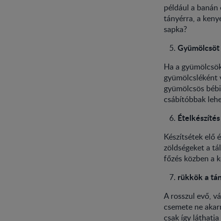
például a banán 
tányérra, a keny
sapka?
Gyümölcsöt s
Ha a gyümölcsök 
gyümölcsléként v
gyümölcsös bébié
csábítóbbak leh
Ételkészítés
Készítsétek elő 
zöldségeket a tá
főzés közben a k
rükkök a tá
A rosszul evő, vá
csemete ne akarná
csak így láthatja