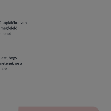
ú táplálékra van
k megfelelő
n lehet
 azt, hogy
emetének ne a
cukor