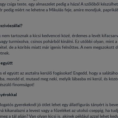
egy csiga teste, egy almaszelet pedig a háza! A szőlőből készülhe
ér pedig miért ne lehetne a Mikulás feje, amire mondjuk, papriká
zívószállal?
nem tartoznak a kicsi kedvencei közé, érdemes a levét kifacsar
agy turmixolva, csinos pohárból kínálni. Ez utóbbi olyan, mint 
tel, de a körítés miatt már igenis felnőttes. A nem megszokott 
etnek.
 együtt
és el együtt az asztalra kerülő fogásokat! Engedd, hogy a salátáho
lba, mondd el, mutasd meg neki, melyik lábasba mi kerül, és közö
észülő finomságot!
nyérokkal
logatós gyerekeknél jó ötlet lehet egy állatfigurás tányért is bev
 kikanalazni a levest vagy a főzeléket az utolsó cseppig, ha tudj
 meg a tál alján? Van olyan kicsi is, akinek például azzal lehet ked