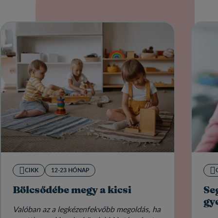
CIKK
12-23 HÓNAP
Bölcsődébe megy a kicsi
Seg
gy
Valóban az a legkézenfekvőbb megoldás, ha