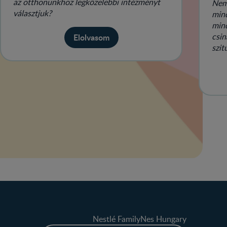
az otthonunkhoz legközelebbi intézményt
Nem
választjuk?
mind
mind
csin
Elolvasom
szit
Nestlé FamilyNes Hungary