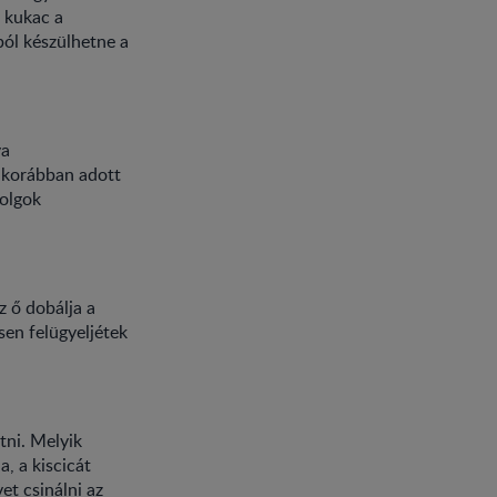
t kukac a
ból készülhetne a
va
a korábban adott
dolgok
z ő dobálja a
sen felügyeljétek
etni. Melyik
a, a kiscicát
vet csinálni az