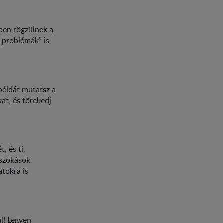
őben rögzülnek a
s-problémák” is
példát mutatsz a
at, és törekedj
, és ti,
 szokások
atokra is
al! Legyen