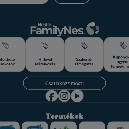
Kuponok
etölthető
Hírlevél
Szakértői
ingyen
isokosok
feliratkozás
támogatás
termékmi
Csatlakozz most!
Termékek