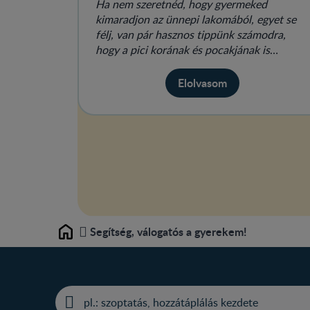
Ha nem szeretnéd, hogy gyermeked
kimaradjon az ünnepi lakomából, egyet se
félj, van pár hasznos tippünk számodra,
hogy a pici korának és pocakjának is
megfelelő finomságok legyenek az ünnepi as
Elolvasom
Segítség, válogatós a gyerekem!
Home