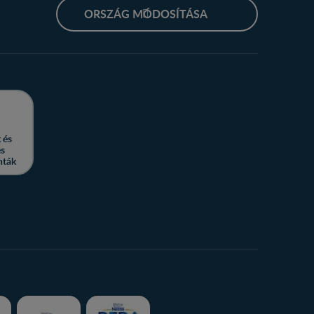
ORSZÁG MÓDOSÍTÁSA
 és
es
nták