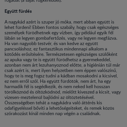
Együtt fürdés
A nagykád azért is szuper jó móka, mert abban együtt is
lehet fürdeni! Ebben fontos szabály, hogy csak egészséges
személyek fürödhetnek egy vízben, így például egyik fél
lábán se legyen gombafertőzés, vagy ne legyen megfázva.
Ha van nagyobb testvér, és van kedve az együtt
pancsoláshoz, ez fantasztikus mindennapi alkalom a
kötődés erősítésére. Természetesen egészséges szülőként
az apuka vagy te is együtt fürödhetsz a gyermekeddel,
azonban nem árt lezuhanyoznod előtte, a higiénián túl már
csak azért is, mert ilyen helyzetben nem éppen valószínű,
hogy te is meg fogsz tudni a kádban mosakodni a kicsivel,
ez nem erről szól. Ha együtt fürdötök, nem árt, ha egy
harmadik fél is segédkezik, és nem neked kell hosszan
törölköznöd és öltözködnöd, mielőtt kiveszed a kicsit, vagy
vizesen-meztelenül bajlódni az öltöztetésével.
Összességében tehát a nagykádra való áttérés kis
odafigyeléssel bővíti a lehetőségeiteket, és remek közös
szórakozást kínál minden nap végén a családnak.