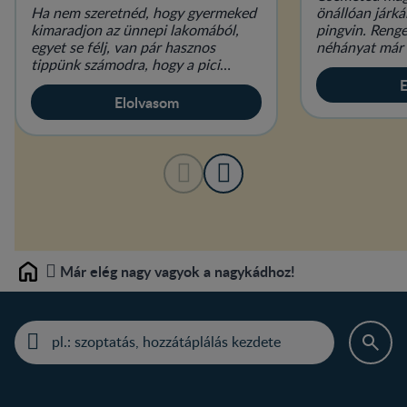
Ha nem szeretnéd, hogy gyermeked
önállóan járká
kimaradjon az ünnepi lakomából,
pingvin. Renge
egyet se félj, van pár hasznos
néhányat már 
tippünk számodra, hogy a pici
korának és pocakjának is megfelelő
E
finomságok legyenek az ünnepi as
Elolvasom
Már elég nagy vagyok a nagykádhoz!
Home