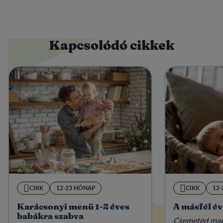
Kapcsolódó cikkek
CIKK
12-23 HÓNAP
CIKK
12
Karácsonyi menü 1-2 éves
A másfél év
babákra szabva
Csemetéd mag