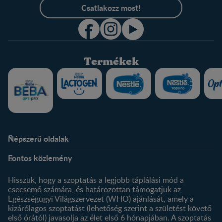
Csatlakozz most!
Termékek
Népszerű oldalak
Rólunk
Nestlé FamilyNes Club
Fontos közlemény
Kapcsolat
Regisztráció
Történetünk
Profilom
Hisszük, hogy a szoptatás a legjobb táplálási mód a
csecsemő számára, és határozottan támogatjuk az
Termékeink
Egészségügyi Világszervezet (WHO) ajánlását, amely a
Termék kereső
kizárólagos szoptatást (lehetőség szerint a születést követő
első órától) javasolja az élet első 6 hónapjában. A szoptatás