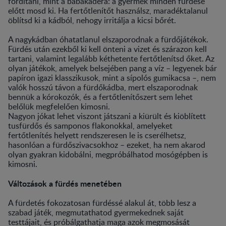
fordítani, mint a babakádéra: a gyermek minden fürdése
előtt mosd ki. Ha fertőtlenítőt használsz, maradéktalanul
öblítsd ki a kádból, nehogy irritálja a kicsi bőrét.
A nagykádban óhatatlanul elszaporodnak a fürdőjátékok.
Fürdés után ezekből ki kell önteni a vizet és szárazon kell
tartani, valamint legalább kéthetente fertőtlenítsd őket. Az
olyan játékok, amelyek belsejében pang a víz – legyenek bár
papíron igazi klasszikusok, mint a sípolós gumikacsa –, nem
valók hosszú távon a fürdőkádba, mert elszaporodnak
bennük a kórokozók, és a fertőtlenítőszert sem lehet
belőlük megfelelően kimosni.
Nagyon jókat lehet viszont játszani a kiürült és kiöblített
tusfürdős és samponos flakonokkal, amelyeket
fertőtlenítés helyett rendszeresen le is cserélhetsz,
hasonlóan a fürdőszivacsokhoz – ezeket, ha nem akarod
olyan gyakran kidobálni, megpróbálhatod mosógépben is
kimosni.
Változások a fürdés menetében
A fürdetés fokozatosan fürdéssé alakul át, több lesz a
szabad játék, megmutathatod gyermekednek saját
testtájait, és próbálgathatja maga azok megmosását