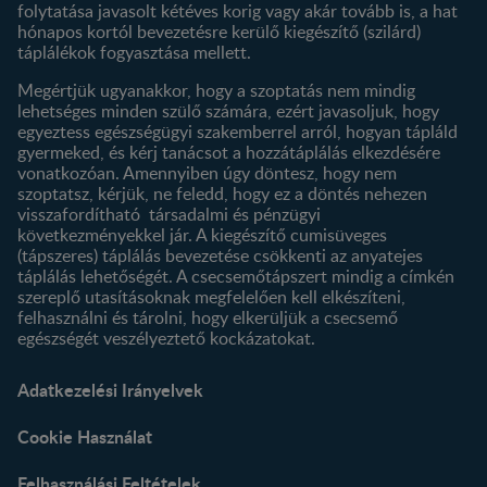
folytatása javasolt kétéves korig vagy akár tovább is, a hat
hónapos kortól bevezetésre kerülő kiegészítő (szilárd)
táplálékok fogyasztása mellett.
Megértjük ugyanakkor, hogy a szoptatás nem mindig
lehetséges minden szülő számára, ezért javasoljuk, hogy
egyeztess egészségügyi szakemberrel arról, hogyan tápláld
gyermeked, és kérj tanácsot a hozzátáplálás elkezdésére
vonatkozóan. Amennyiben úgy döntesz, hogy nem
szoptatsz, kérjük, ne feledd, hogy ez a döntés nehezen
visszafordítható társadalmi és pénzügyi
következményekkel jár. A kiegészítő cumisüveges
(tápszeres) táplálás bevezetése csökkenti az anyatejes
táplálás lehetőségét. A csecsemőtápszert mindig a címkén
szereplő utasításoknak megfelelően kell elkészíteni,
felhasználni és tárolni, hogy elkerüljük a csecsemő
egészségét veszélyeztető kockázatokat.
Adatkezelési Irányelvek
Cookie Használat
Felhasználási Feltételek