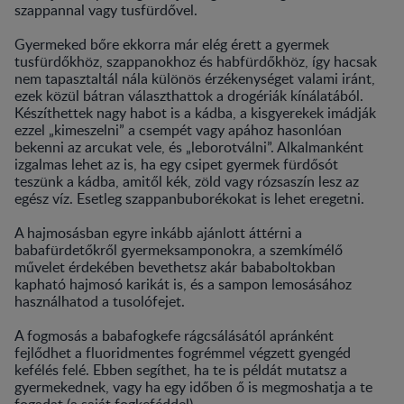
szappannal vagy tusfürdővel.
Gyermeked bőre ekkorra már elég érett a gyermek
tusfürdőkhöz, szappanokhoz és habfürdőkhöz, így hacsak
nem tapasztaltál nála különös érzékenységet valami iránt,
ezek közül bátran választhattok a drogériák kínálatából.
Készíthettek nagy habot is a kádba, a kisgyerekek imádják
ezzel „kimeszelni” a csempét vagy apához hasonlóan
bekenni az arcukat vele, és „leborotválni”. Alkalmanként
izgalmas lehet az is, ha egy csipet gyermek fürdősót
teszünk a kádba, amitől kék, zöld vagy rózsaszín lesz az
egész víz. Esetleg szappanbuborékokat is lehet eregetni.
A hajmosásban egyre inkább ajánlott áttérni a
babafürdetőkről gyermeksamponokra, a szemkímélő
művelet érdekében bevethetsz akár bababoltokban
kapható hajmosó karikát is, és a sampon lemosásához
használhatod a tusolófejet.
A fogmosás a babafogkefe rágcsálásától apránként
fejlődhet a fluoridmentes fogrémmel végzett gyengéd
kefélés felé. Ebben segíthet, ha te is példát mutatsz a
gyermekednek, vagy ha egy időben ő is megmoshatja a te
fogadat (a saját fogkeféddel).