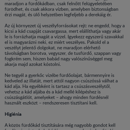
maradjon a fürdőkádban, csak felnőtt felügyeletében
fürödhet, és csak akkora vízben, amelyben biztonságban
érzi magát, és ülő helyzetben legfeljebb a derekáig ér.
Az új környezet új veszélyforrásokat rejt: ne engedd, hogy a
kicsi a kád csapját csavargassa, mert elállíthatja vagy akár
le is forrázhatja magát a vízzel. Igyekezz egyszerű szavakkal
el is magyarázni neki, ez miért veszélyes. Pakold el a
veszélyt jelentő dolgokat, ne maradjon elérhető
távolságban borotva, vegyszer, de tusfürdő, szappan vagy
fogkrém sem, hiszen babád nagy valószínűséggel meg
akarja majd azokat kóstolni.
Ne tegyél a gyerkőc vizébe fürdőolajat, bármennyire is
kedveled az illatát, mert attól nagyon csúszóssá válhat a
kád alja. Ha egyébként is tartasz a csúszásveszélytől,
vehetsz a kád aljába és a kád mellé kilépéshez is
csúszásgátlót, amelyeket – ahogy minden fürdésnél
használt eszközt – rendszeresen tisztítani kell.
Higiénia
A közös fürdőkád tisztítására még nagyobb gondot kell