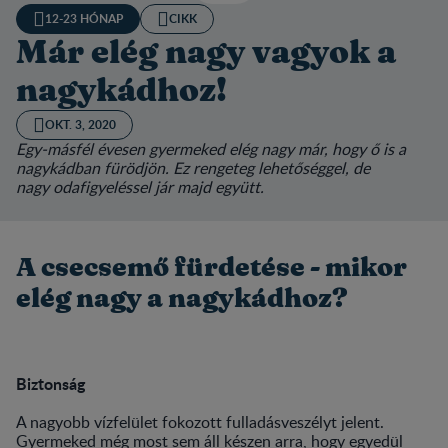
12-23 HÓNAP
CIKK
Már elég nagy vagyok a
nagykádhoz!
OKT. 3, 2020
Egy-másfél évesen gyermeked elég nagy már, hogy ő is a
nagykádban fürödjön. Ez rengeteg lehetőséggel, de
nagy odafigyeléssel jár majd együtt.
A csecsemő fürdetése - mikor
elég nagy a nagykádhoz?
Biztonság
A nagyobb vízfelület fokozott fulladásveszélyt jelent.
Gyermeked még most sem áll készen arra, hogy egyedül