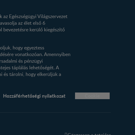
k az Egészségügyi Világszervezet
avasolja az élet első 6
l bevezetésre kerülő kiegészítő
oljuk, hogy egyeztess
kezdésére vonatkozóan. Amennyiben
rsadalmi és pénzügyi
tejes táplálás lehetőségét. A
 és tárolni, hogy elkerüljük a
Hozzáférhetőségi nyilatkozat
Cookie
Görgessen a tetejére