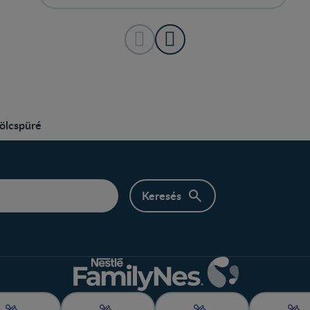
ölcspüré