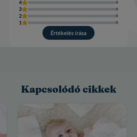
4
0
3
0
2
0
1
0
Értékelés írása​
Kapcsolódó cikkek