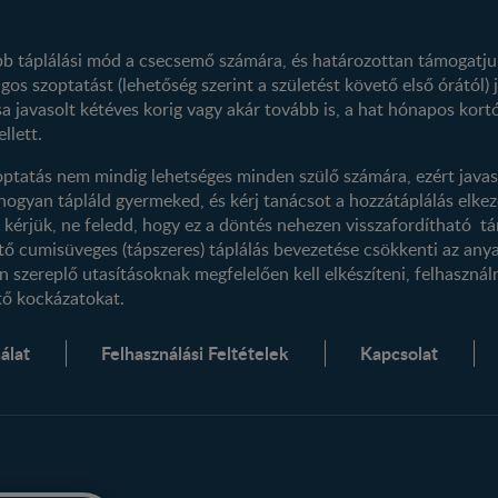
Regisztráció
Termék kereső
Profilom
obb táplálási mód a csecsemő számára, és határozottan támogatju
os szoptatást (lehetőség szerint a születést követő első órától) j
a javasolt kétéves korig vagy akár tovább is, a hat hónapos kortó
llett.
ptatás nem mindig lehetséges minden szülő számára, ezért javas
 hogyan tápláld gyermeked, és kérj tanácsot a hozzátáplálás el
 kérjük, ne feledd, hogy ez a döntés nehezen visszafordítható tá
tő cumisüveges (tápszeres) táplálás bevezetése csökkenti az anya
szereplő utasításoknak megfelelően kell elkészíteni, felhasználni
tő kockázatokat.
álat
Felhasználási Feltételek
Kapcsolat