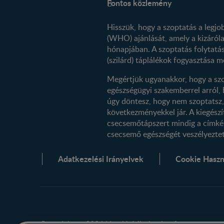
Fontos közlemény
Kapcsolat
Történetünk
Hisszük, hogy a szoptatás a legj
(WHO) ajánlását, amely a kizárólag
hónapjában. A szoptatás folytatás
(szilárd) táplálékok fogyasztása me
Megértjük ugyanakkor, hogy a szo
egészségügyi szakemberrel arról,
úgy döntesz, hogy nem szoptatsz,
következményekkel jár. A kiegészí
csecsemőtápszert mindig a címkén 
csecsemő egészségét veszélyezte
Adatkezelési Irányelvek
Cookie Haszn
Copyright @ 2026 Nestlé. Minden jog fenntartva