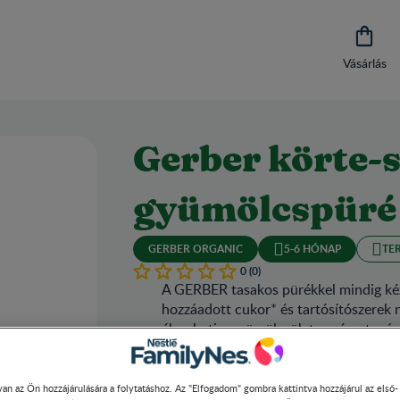

Vásárlás
Gerber körte-s
gyümölcspüré
GERBER ORGANIC
5-6 HÓNAP
TE
0 (0)
A GERBER tasakos pürékkel mindig kéz
hozzáadott cukor* és tartósítószerek 
élvezheti a gyümölcsök természetes íz
Minden egyes adag gondosan válogato
17,5% szilvapüré. A praktikus tasakos
an az Ön hozzájárulására a folytatáshoz. Az "Elfogadom" gombra kattintva hozzájárul az első