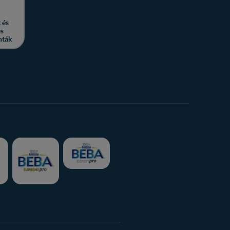
 és
es
nták