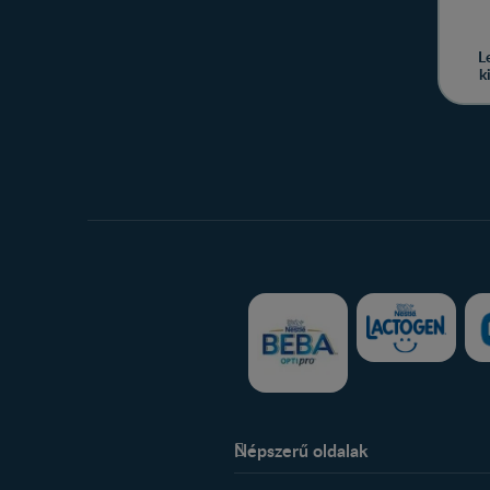
L
k
Népszerű oldalak
Rólunk