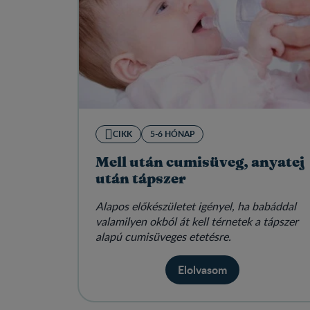
CIKK
5-6 HÓNAP
Mell után cumisüveg, anyatej
után tápszer
Alapos előkészületet igényel, ha babáddal
valamilyen okból át kell térnetek a tápszer
alapú cumisüveges etetésre.
Elolvasom