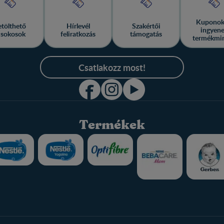
Kuponok
etölthető
Hírlevél
Szakértői
ingyen
isokosok
feliratkozás
támogatás
termékmi
Csatlakozz most!
Termékek
Nestlé FamilyNes Club
Termékeink