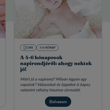
CIKK
5-6 HÓNAP
A 4-6 hónaposok
napirendjéről: ahogy nektek
jó!
Miért jó a napirend? Milyen legyen egy
napotok? Válaszokat és tippeket is kapsz,
valamint néhány hasznos útravalót.
Elolvasom