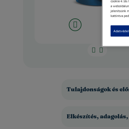
cookie-k (és
a weboldalun
jelenítsünk m
kattintva ped
Adatvédel
Tulajdonságok és el
Elkészítés, adagolás,