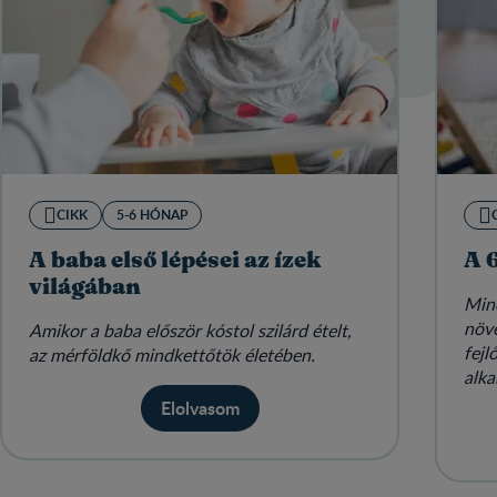
CIKK
5-6 HÓNAP
A baba első lépései az ízek
A 
világában
Min
növe
Amikor a baba először kóstol szilárd ételt,
fejl
az mérföldkő mindkettőtök életében.
alka
táps
Elolvasom