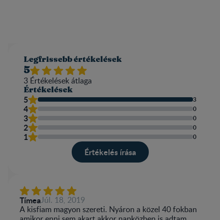
Legfrissebb értékelések
5
3
Értékelések átlaga​
Értékelések
5
3
4
0
3
0
2
0
1
0
Értékelés írása​
Tímea
Júl. 18, 2019
A kisfiam magyon szereti. Nyáron a közel 40 fokban
amikor enni sem akart akkor napközben is adtam