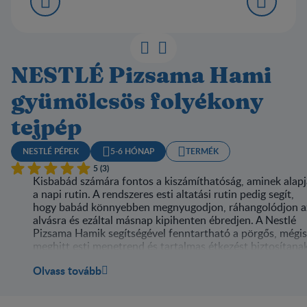
NESTLÉ Pizsama Hami
gyümölcsös folyékony
tejpép
NESTLÉ PÉPEK
5-6 HÓNAP
TERMÉK
5 (3)
Kisbabád számára fontos a kiszámíthatóság, aminek alapj
a napi rutin. A rendszeres esti altatási rutin pedig segít,
hogy babád könnyebben megnyugodjon, ráhangolódjon a
alvásra és ezáltal másnap kipihenten ébredjen. A Nestlé
Pizsama Hamik segítségével fenntartható a pörgős, mégis
meghitt esti menetrend és tartalmas étkezést biztosítana
babádnak elalvás előtt. A finom vacsi után pedig jöhet a j
Olvass tovább
megérdemelt pihenés.
A Nestlé gyümölcsös Pizsama Hami fogyasztásra kész,