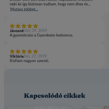
neki és így biztosan tudtam, hogy nem éhes és
nyugodt lesz. A gyümölcsös a kedvence.
Mutass többet...
Jánosné
Jún. 29, 2019
A gyümölcsös a Gyerekeim kedvence.
Viktória
Jún. 27, 2019
Kisfiam nagyon szereti.
Kapcsolódó cikkek