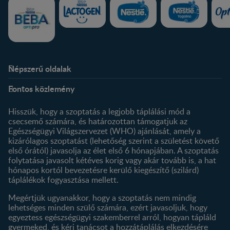
Népszerű oldalak
Rólunk
Nestlé FamilyNes Club
Fontos közlemény
Kapcsolat
Regisztráció
Történetünk
Profilom
Hisszük, hogy a szoptatás a legjobb táplálási mód a
csecsemő számára, és határozottan támogatjuk az
Termékeink
Egészségügyi Világszervezet (WHO) ajánlását, amely a
Termék kereső
kizárólagos szoptatást (lehetőség szerint a születést követő
első órától) javasolja az élet első 6 hónapjában. A szoptatás
folytatása javasolt kétéves korig vagy akár tovább is, a hat
hónapos kortól bevezetésre kerülő kiegészítő (szilárd)
táplálékok fogyasztása mellett.
Megértjük ugyanakkor, hogy a szoptatás nem mindig
lehetséges minden szülő számára, ezért javasoljuk, hogy
egyeztess egészségügyi szakemberrel arról, hogyan tápláld
gyermeked, és kérj tanácsot a hozzátáplálás elkezdésére