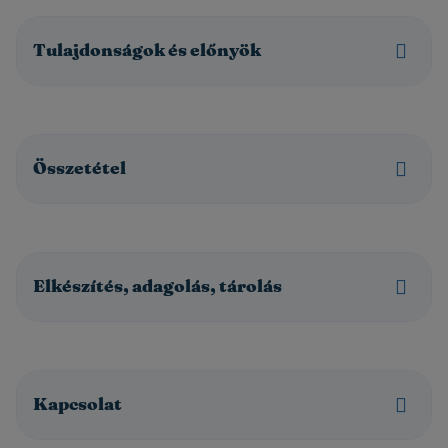
folyékony gabonás bébiétel tejjel, vitaminokkal és ásvány
anyagokkal. UHT termék, ezért hűtést nem igényel.
Egyszerre finom, tápláló, gyors és praktikus választás a
Tulajdonságok és előnyök
mindennapokra vagy utazáshoz. Egy adag (200 ml)
gyümölcsös Pizsama Hami KALCIUMOT* és C-VITAMIN
tartalmaz.
*a vonatkozó jogszabályoknak megfelelően
Összetétel
Elkészítés, adagolás, tárolás
Kapcsolat