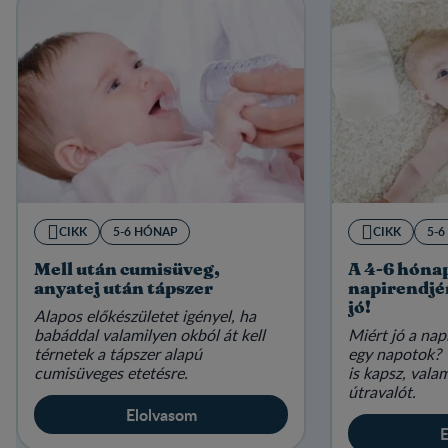
CIKK
5-6 HÓNAP
CIKK
5-
Mell után cumisüveg,
A 4-6 hóna
anyatej után tápszer
napirendjé
jó!
Alapos előkészületet igényel, ha
babáddal valamilyen okból át kell
Miért jó a nap
térnetek a tápszer alapú
egy napotok? 
cumisüveges etetésre.
is kapsz, val
útravalót.
Elolvasom
E