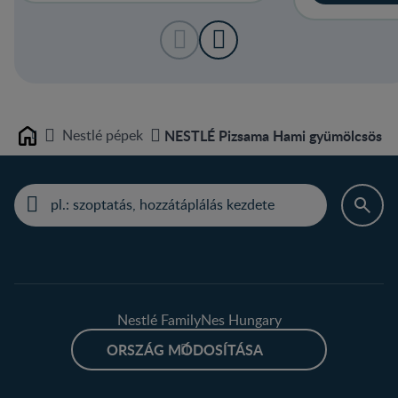
Nestlé pépek
NESTLÉ Pizsama Hami gyümölcsös fo
Home
Nestlé FamilyNes Hungary
ORSZÁG MÓDOSÍTÁSA