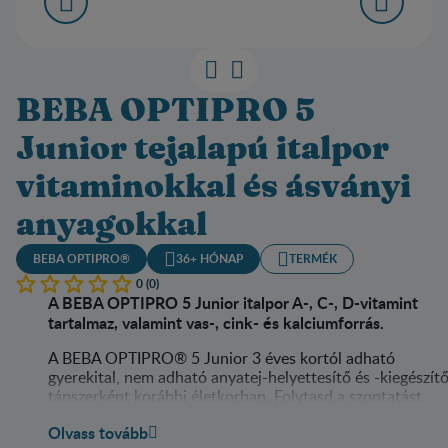
BEBA OPTIPRO 5
Junior tejalapú italpor
vitaminokkal és ásványi
anyagokkal
BEBA OPTIPRO®
36+ HÓNAP
TERMÉK
0 (0)
A BEBA OPTIPRO 5 Junior italpor A-, C-, D-vitamint
tartalmaz, valamint vas-, cink- és kalciumforrás.
A BEBA OPTIPRO® 5 Junior 3 éves kortól adható
gyerekital, nem adható anyatej-helyettesítő és -kiegészít
tápszerként korábbi életkorban. Folytasd a szoptatást,
ameddig lehetséges.
Olvass tovább