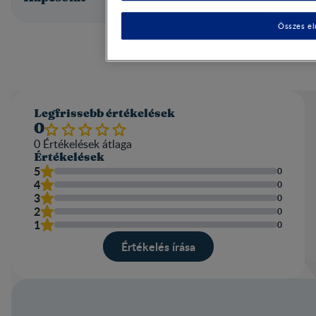
Összes el
Legfrissebb értékelések
0
0
Értékelések átlaga​
Értékelések
5
0
4
0
3
0
2
0
1
0
Értékelés írása​