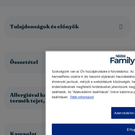
Tulajdonságok és előnyök
Összetétel
Szükségünk van az Ön hozzájárulására a folytatáshoz. Az 
harmadfeles cookie-k (és hasonló eljárások) használatáh
élményét javítsuk, mérjük a weboldalunk közönségét, ha
érdeklődésének megfelelő hirdetéseket jelenítsünk meg.
találhatók. Az "Adatvédelmi beállítások" linkre kattintva
Allergiával kapcsolatos információk: a
Több információ
beállításait.
termék tejet, szóját tartalmaz.
Adatvédelmi 
Elfo
Kapcsolat