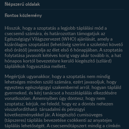
Népszerű oldalak
Rólunk
Nestlé FamilyNes Club
Fontos közlemény
Kapcsolat
Regisztráció
Történetünk
Profilom
Hisszük, hogy a szoptatás a legjobb táplálási mód a
csecsemő számára, és határozottan támogatjuk az
Termékeink
Egészségügyi Világszervezet (WHO) ajánlását, amely a
Termék kereső
kizárólagos szoptatást (lehetőség szerint a születést követő
első órától) javasolja az élet első 6 hónapjában. A szoptatás
folytatása javasolt kétéves korig vagy akár tovább is, a hat
hónapos kortól bevezetésre kerülő kiegészítő (szilárd)
táplálékok fogyasztása mellett.
Megértjük ugyanakkor, hogy a szoptatás nem mindig
lehetséges minden szülő számára, ezért javasoljuk, hogy
egyeztess egészségügyi szakemberrel arról, hogyan tápláld
gyermeked, és kérj tanácsot a hozzátáplálás elkezdésére
vonatkozóan. Amennyiben úgy döntesz, hogy nem
szoptatsz, kérjük, ne feledd, hogy ez a döntés nehezen
visszafordítható társadalmi és pénzügyi
következményekkel jár. A kiegészítő cumisüveges
(tápszeres) táplálás bevezetése csökkenti az anyatejes
táplálás lehetőségét. A csecsemőtápszert mindig a címkén