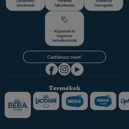
Letölthető
Hírlevél
Szakértői
kisokosok
feliratkozás
támogatás
Kuponok és
ingyenes
termékminták
Csatlakozz most!
Termékek