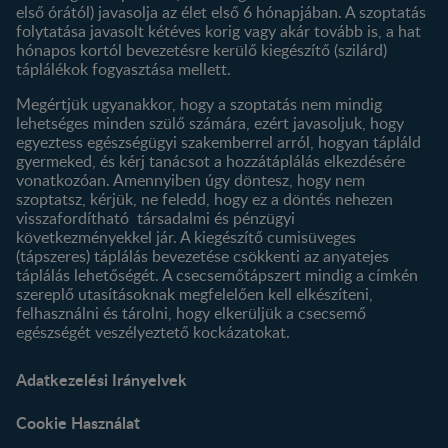
első órától) javasolja az élet első 6 hónapjában. A szoptatás
folytatása javasolt kétéves korig vagy akár tovább is, a hat
hónapos kortól bevezetésre kerülő kiegészítő (szilárd)
táplálékok fogyasztása mellett.
Megértjük ugyanakkor, hogy a szoptatás nem mindig
lehetséges minden szülő számára, ezért javasoljuk, hogy
egyeztess egészségügyi szakemberrel arról, hogyan tápláld
gyermeked, és kérj tanácsot a hozzátáplálás elkezdésére
vonatkozóan. Amennyiben úgy döntesz, hogy nem
szoptatsz, kérjük, ne feledd, hogy ez a döntés nehezen
visszafordítható társadalmi és pénzügyi
következményekkel jár. A kiegészítő cumisüveges
(tápszeres) táplálás bevezetése csökkenti az anyatejes
táplálás lehetőségét. A csecsemőtápszert mindig a címkén
szereplő utasításoknak megfelelően kell elkészíteni,
felhasználni és tárolni, hogy elkerüljük a csecsemő
egészségét veszélyeztető kockázatokat.
Adatkezelési Irányelvek
Cookie Használat