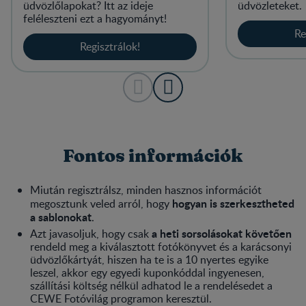
üdvözlőlapokat? Itt az ideje
üdvözleteket.
feléleszteni ezt a hagyományt!
Re
Regisztrálok!
Fontos információk
Miután regisztrálsz, minden hasznos információt
hogyan is szerkesztheted
megosztunk veled arról, hogy
a sablonokat
.
a heti sorsolásokat követően
Azt javasoljuk, hogy csak
rendeld meg a kiválasztott fotókönyvet és a karácsonyi
üdvözlőkártyát, hiszen ha te is a 10 nyertes egyike
leszel, akkor egy egyedi kuponkóddal ingyenesen,
szállítási költség nélkül adhatod le a rendelésedet a
CEWE Fotóvilág programon keresztül.