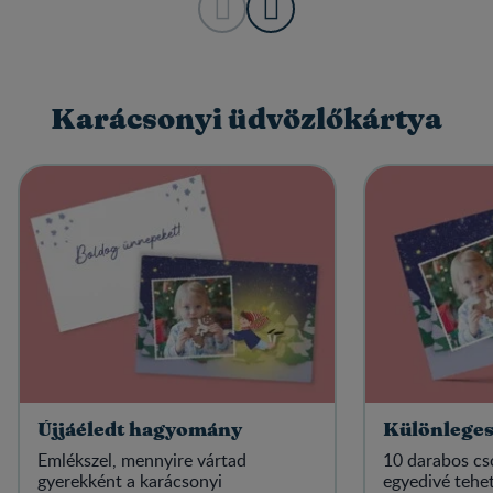
Karácsonyi üdvözlőkártya
Újjáéledt hagyomány
Különleges
Emlékszel, mennyire vártad
10 darabos c
gyerekként a karácsonyi
egyedivé tehet