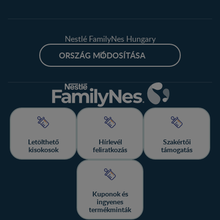
Nestlé FamilyNes Hungary
ORSZÁG MÓDOSÍTÁSA
Letölthető
Hírlevél
Szakértői
kisokosok
feliratkozás
támogatás
Kuponok és
ingyenes
termékminták