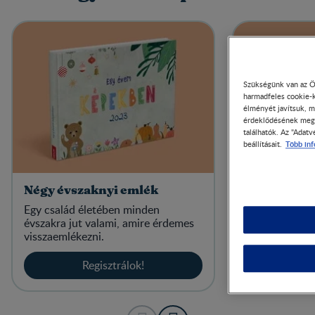
Szükségünk van az Ön
harmadfeles cookie-k
élményét javítsuk, m
érdeklődésének megfe
találhatók. Az "Adatv
Több in
beállításait.
Négy évszaknyi emlék
Hónapról 
Egy család életében minden
Nem is gondol
évszakra jut valami, amire érdemes
fér egyetlen 
visszaemlékezni.
kiválogatni a 
Regisztrálok!
Re