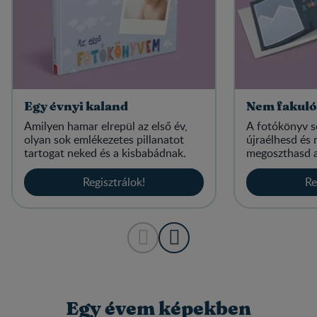
Egy évnyi kaland
Nem fakuló
Amilyen hamar elrepül az első év,
A fotókönyv se
olyan sok emlékezetes pillanatot
újraélhesd és 
tartogat neked és a kisbabádnak.
megoszthasd a
Regisztrálok!
Re
Egy évem képekben