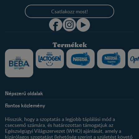
Csatlakozz most!
Termékek
Népszerű oldalak
Rólunk
Nestlé FamilyNes Club
Fontos közlemény
Kapcsolat
Regisztráció
Történetünk
Profilom
Hisszük, hogy a szoptatás a legjobb táplálási mód a
csecsemő számára, és határozottan támogatjuk az
Termékeink
Egészségügyi Világszervezet (WHO) ajánlását, amely a
Termék kereső
kizárólagos szoptatást (lehetőség szerint a születést követő