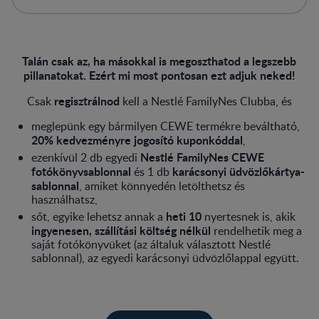
Talán csak az, ha másokkal is megoszthatod a legszebb
pillanatokat. Ezért mi most pontosan ezt adjuk neked!
regisztrálnod
Csak
kell a Nestlé FamilyNes Clubba, és
meglepünk egy bármilyen CEWE termékre beváltható,
20% kedvezményre jogosító kuponkóddal
,
Nestlé FamilyNes CEWE
ezenkívül 2 db egyedi
fotókönyvsablonnal
karácsonyi üdvözlőkártya-
és 1 db
sablonnal
, amiket könnyedén letölthetsz és
használhatsz,
heti 10
sőt, egyike lehetsz annak a
nyertesnek is, akik
ingyenesen, szállítási költség nélkül
rendelhetik meg a
saját fotókönyvüket (az általuk választott Nestlé
sablonnal), az egyedi karácsonyi üdvözlőlappal együtt.