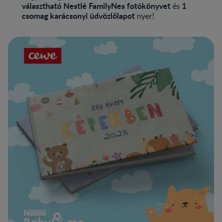
választható Nestlé FamilyNes fotókönyvet
1
és
csomag karácsonyi üdvözlőlapot
nyer!