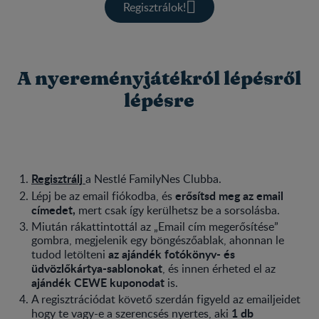
Regisztrálok!
A nyereményjátékról lépésről
lépésre
Regisztrálj
a Nestlé FamilyNes Clubba.
erősítsd meg az email
Lépj be az email fiókodba, és
címedet,
mert csak így kerülhetsz be a sorsolásba.
Miután rákattintottál az „Email cím megerősítése”
gombra, megjelenik egy böngészőablak, ahonnan le
az ajándék fotókönyv- és
tudod letölteni
üdvözlőkártya-sablonokat
, és innen érheted el az
ajándék CEWE kuponodat
is.
A regisztrációdat követő szerdán figyeld az emailjeidet
1 db
hogy te vagy-e a szerencsés nyertes, aki