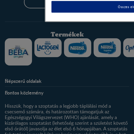
Csatlakozz most!
Összes el
Termékek
Népszerű oldalak
Rólunk
Nestlé FamilyNes Club
Fontos közlemény
Kapcsolat
Regisztráció
Történetünk
Profilom
Hisszük, hogy a szoptatás a legjobb táplálási mód a
csecsemő számára, és határozottan támogatjuk az
Termékeink
Egészségügyi Világszervezet (WHO) ajánlását, amely a
Termék kereső
kizárólagos szoptatást (lehetőség szerint a születést követő
első órától) javasolja az élet első 6 hónapjában. A szoptatás