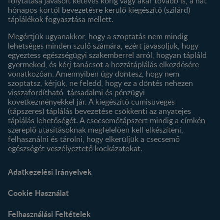
folytatása javasolt kétéves korig vagy akár tovább is, a hat
hónapos kortól bevezetésre kerülő kiegészítő (szilárd)
táplálékok fogyasztása mellett.
Megértjük ugyanakkor, hogy a szoptatás nem mindig
lehetséges minden szülő számára, ezért javasoljuk, hogy
egyeztess egészségügyi szakemberrel arról, hogyan tápláld
gyermeked, és kérj tanácsot a hozzátáplálás elkezdésére
vonatkozóan. Amennyiben úgy döntesz, hogy nem
szoptatsz, kérjük, ne feledd, hogy ez a döntés nehezen
visszafordítható társadalmi és pénzügyi
következményekkel jár. A kiegészítő cumisüveges
(tápszeres) táplálás bevezetése csökkenti az anyatejes
táplálás lehetőségét. A csecsemőtápszert mindig a címkén
szereplő utasításoknak megfelelően kell elkészíteni,
felhasználni és tárolni, hogy elkerüljük a csecsemő
egészségét veszélyeztető kockázatokat.
Adatkezelési Irányelvek
Cookie Használat
Felhasználási Feltételek