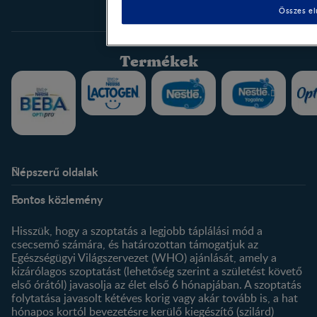
Összes el
Termékek
Népszerű oldalak
Rólunk
Nestlé FamilyNes Club
Fontos közlemény
Kapcsolat
Regisztráció
Történetünk
Profilom
Hisszük, hogy a szoptatás a legjobb táplálási mód a
csecsemő számára, és határozottan támogatjuk az
Termékeink
Egészségügyi Világszervezet (WHO) ajánlását, amely a
Termék kereső
kizárólagos szoptatást (lehetőség szerint a születést követő
első órától) javasolja az élet első 6 hónapjában. A szoptatás
folytatása javasolt kétéves korig vagy akár tovább is, a hat
hónapos kortól bevezetésre kerülő kiegészítő (szilárd)