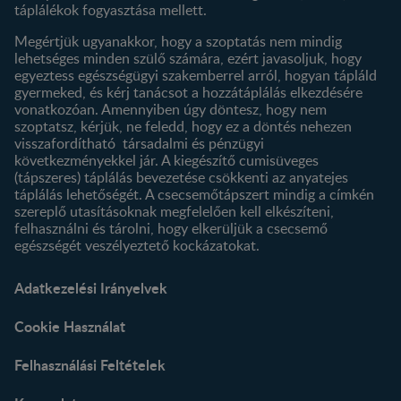
táplálékok fogyasztása mellett.
Megértjük ugyanakkor, hogy a szoptatás nem mindig
lehetséges minden szülő számára, ezért javasoljuk, hogy
egyeztess egészségügyi szakemberrel arról, hogyan tápláld
gyermeked, és kérj tanácsot a hozzátáplálás elkezdésére
vonatkozóan. Amennyiben úgy döntesz, hogy nem
szoptatsz, kérjük, ne feledd, hogy ez a döntés nehezen
visszafordítható társadalmi és pénzügyi
következményekkel jár. A kiegészítő cumisüveges
(tápszeres) táplálás bevezetése csökkenti az anyatejes
táplálás lehetőségét. A csecsemőtápszert mindig a címkén
szereplő utasításoknak megfelelően kell elkészíteni,
felhasználni és tárolni, hogy elkerüljük a csecsemő
egészségét veszélyeztető kockázatokat.
Adatkezelési Irányelvek
Cookie Használat
Felhasználási Feltételek