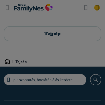
Tejpép
Tejpép
Home