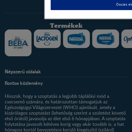
Összes el
Termékek
Népszerű oldalak
Rólunk
Nestlé FamilyNes Club
Fontos közlemény
Kapcsolat
Regisztráció
Történetünk
Profilom
Hisszük, hogy a szoptatás a legjobb táplálási mód a
csecsemő számára, és határozottan támogatjuk az
Termékeink
Egészségügyi Világszervezet (WHO) ajánlását, amely a
Termék kereső
kizárólagos szoptatást (lehetőség szerint a születést követő
első órától) javasolja az élet első 6 hónapjában. A szoptatás
folytatása javasolt kétéves korig vagy akár tovább is, a hat
hónapos kortól bevezetésre kerülő kiegészítő (szilárd)