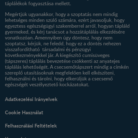
táplálékok fogyasztása mellett.
Megértjük ugyanakkor, hogy a szoptatás nem mindig
lehetséges minden szülő számára, ezért javasoljuk, hogy
egyeztess egészségügyi szakemberrel arról, hogyan tápláld
gyermeked, és kérj tanácsot a hozzátáplálás elkezdésére
vonatkozóan. Amennyiben úgy döntesz, hogy nem
szoptatsz, kérjük, ne feledd, hogy ez a döntés nehezen
visszafordítható társadalmi és pénzügyi
következményekkel jár. A kiegészítő cumisüveges
(tápszeres) táplálás bevezetése csökkenti az anyatejes
táplálás lehetőségét. A csecsemőtápszert mindig a címkén
szereplő utasításoknak megfelelően kell elkészíteni,
felhasználni és tárolni, hogy elkerüljük a csecsemő
egészségét veszélyeztető kockázatokat.
Adatkezelési Irányelvek
Cookie Használat
Felhasználási Feltételek