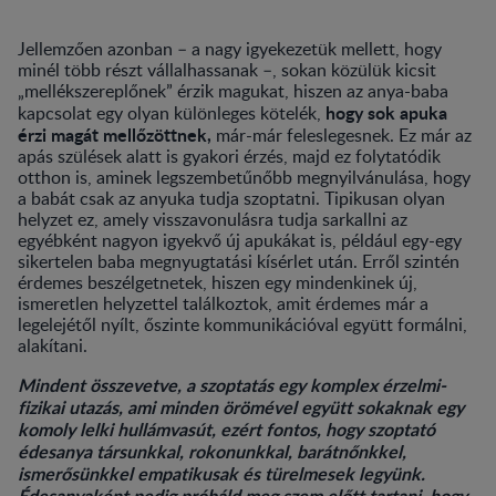
Jellemzően azonban – a nagy igyekezetük mellett, hogy
minél több részt vállalhassanak –, sokan közülük kicsit
„mellékszereplőnek” érzik magukat, hiszen az anya-baba
hogy sok apuka
kapcsolat egy olyan különleges kötelék,
érzi magát mellőzöttnek,
már-már feleslegesnek. Ez már az
apás szülések alatt is gyakori érzés, majd ez folytatódik
otthon is, aminek legszembetűnőbb megnyilvánulása, hogy
a babát csak az anyuka tudja szoptatni. Tipikusan olyan
helyzet ez, amely visszavonulásra tudja sarkallni az
egyébként nagyon igyekvő új apukákat is, például egy-egy
sikertelen baba megnyugtatási kísérlet után. Erről szintén
érdemes beszélgetnetek, hiszen egy mindenkinek új,
ismeretlen helyzettel találkoztok, amit érdemes már a
legelejétől nyílt, őszinte kommunikációval együtt formálni,
alakítani.
Mindent összevetve, a szoptatás egy komplex érzelmi-
fizikai utazás, ami minden örömével együtt sokaknak egy
komoly lelki hullámvasút, ezért fontos, hogy szoptató
édesanya társunkkal, rokonunkkal, barátnőnkkel,
ismerősünkkel empatikusak és türelmesek legyünk.
Édesanyaként pedig próbáld meg szem előtt tartani, hogy