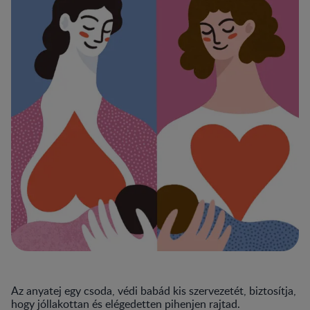
Az anyatej egy csoda, védi babád kis szervezetét, biztosítja,
hogy jóllakottan és elégedetten pihenjen rajtad.