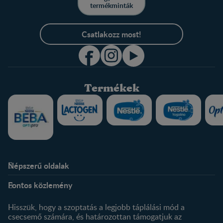
termékminták
Csatlakozz most!
Termékek
Népszerű oldalak
Rólunk
Nestlé FamilyNes Club
Fontos közlemény
Kapcsolat
Regisztráció
Történetünk
Profilom
Hisszük, hogy a szoptatás a legjobb táplálási mód a
csecsemő számára, és határozottan támogatjuk az
Termékeink