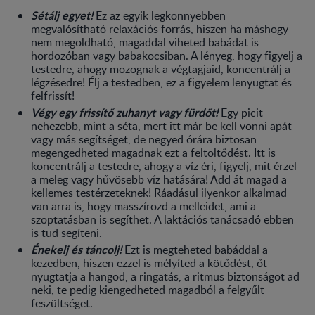
Sétálj egyet!
Ez az egyik legkönnyebben
megvalósítható relaxációs forrás, hiszen ha máshogy
nem megoldható, magaddal viheted babádat is
hordozóban vagy babakocsiban. A lényeg, hogy figyelj a
testedre, ahogy mozognak a végtagjaid, koncentrálj a
légzésedre! Élj a testedben, ez a figyelem lenyugtat és
felfrissít!
Végy egy frissítő zuhanyt vagy fürdőt!
Egy picit
nehezebb, mint a séta, mert itt már be kell vonni apát
vagy más segítséget, de negyed órára biztosan
megengedheted magadnak ezt a feltöltődést. Itt is
koncentrálj a testedre, ahogy a víz éri, figyelj, mit érzel
a meleg vagy hűvösebb víz hatására! Add át magad a
kellemes testérzeteknek! Ráadásul ilyenkor alkalmad
van arra is, hogy masszírozd a melleidet, ami a
szoptatásban is segíthet. A laktációs tanácsadó ebben
is tud segíteni.
Énekelj és táncolj!
Ezt is megteheted babáddal a
kezedben, hiszen ezzel is mélyíted a kötődést, őt
nyugtatja a hangod, a ringatás, a ritmus biztonságot ad
neki, te pedig kiengedheted magadból a felgyűlt
feszültséget.