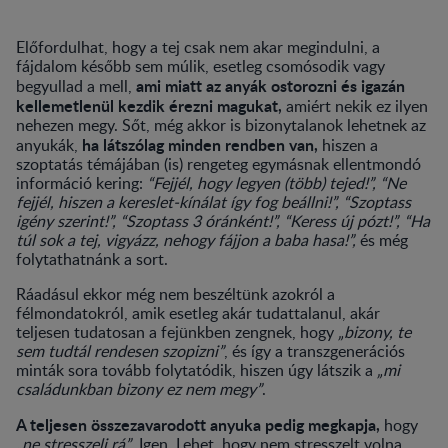
Előfordulhat, hogy a tej csak nem akar megindulni, a
fájdalom később sem múlik, esetleg csomósodik vagy
ami miatt az anyák ostorozni és igazán
begyullad a mell,
kellemetlenül kezdik érezni magukat,
amiért nekik ez ilyen
nehezen megy. Sőt, még akkor is bizonytalanok lehetnek az
ha látszólag minden rendben van,
anyukák,
hiszen a
szoptatás témájában (is) rengeteg egymásnak ellentmondó
információ kering:
“Fejjél, hogy legyen (több) tejed!”, “Ne
fejjél, hiszen a kereslet-kínálat így fog beállni!”, “Szoptass
igény szerint!”, “Szoptass 3 óránként!”, “Keress új pózt!”, “Ha
túl sok a tej, vigyázz, nehogy fájjon a baba hasa!”,
és még
folytathatnánk a sort.
Ráadásul ekkor még nem beszéltünk azokról a
félmondatokról, amik esetleg akár tudattalanul, akár
teljesen tudatosan a fejünkben zengnek, hogy
„bizony, te
sem tudtál rendesen szopizni”
, és így a transzgenerációs
minták sora tovább folytatódik, hiszen úgy látszik a
„mi
családunkban bizony ez nem megy”
.
A teljesen összezavarodott anyuka pedig megkapja,
hogy
„ne stresszelj rá”
. Igen. Lehet, hogy nem stresszelt volna