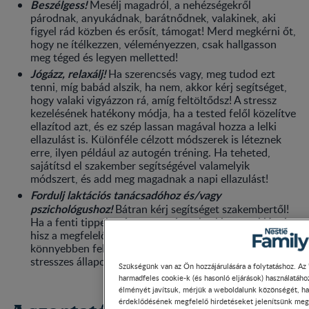
Beszélgess!
Mesélj magadról, a nehézségekről
párodnak, anyukádnak, barátnődnek, valakinek, aki
figyel rád közben és erősít, támogat! Merd megkérni őt,
hogy ne ítélkezzen, véleményezzen, csak hallgasson
meg téged és legyen melletted!
Jógázz, relaxálj!
Ha szerencsés vagy, meg tudod ezt
tenni, míg babád alszik, ha nem, akkor kérj segítséget,
hogy valaki vigyázzon rá, amíg feltöltődsz! A stressz
kezelésének hatékony módja, ha a tested felől közelítve
ellazítod azt, és ez szép lassan magával hozza a lelki
ellazulást is. Különféle célzott módszerek is léteznek
erre, ilyen például az autogén tréning. Ha teheted,
sajátítsd el szakember segítségével valamelyik
módszert, és add meg magadnak a napi ellazulást!
Fordulj laktációs tanácsadóhoz és/vagy
pszichológushoz!
Bátran kérj segítséget szakembertől!
Ha a fenti tippek már nem segítenek, akkor merj lépni,
hisz a megfelelő tudás és a lelked gondozása
könnyebben felszámolhatja a szoptatást megnehezítő
stresszes állapotot.
Szükségünk van az Ön hozzájárulására a folytatáshoz. Az 
harmadfeles cookie-k (és hasonló eljárások) használatáh
élményét javítsuk, mérjük a weboldalunk közönségét, ha
érdeklődésének megfelelő hirdetéseket jelenítsünk meg.