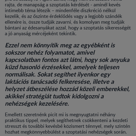
rajta, de manapság a szoptatás kérdését - aminél kevés
intimebb téma létezik – mindenféle diszkréció nélkül
kezelik, és az őszinte érdeklődés vagy a legjobb szándék
ellenére is, össze tudják zavarni, és komolyan meg tudják
bántani az édesanyákat azzal, hogy a szoptatás sikerességét
a jó anyaság mércéjeként tekintik.
Ezzel nem könnyítik meg az egyébként is
sokszor nehéz folyamatot, amivel
kapcsolatban fontos azt látni, hogy sok anyuka
küzd hasonló érzésekkel, amelyek teljesen
normálisak. Sokat segíthet ilyenkor egy
laktációs tanácsadó felkeresése, illetve a
helyzet átbeszélése hozzád közeli emberekkel,
akikkel stratégiát tudtok kidolgozni a
nehézségek kezelésére.
Emellett szeretnénk picit mi is megnyugtatni néhány
praktikus tippel, melyek segíthetnek csökkenteni a kezdeti
stresszt és további kevésbé közismert ténnyel, mely szintén
hozhat megkönnyebbülést a szoptatási nehézségek során.