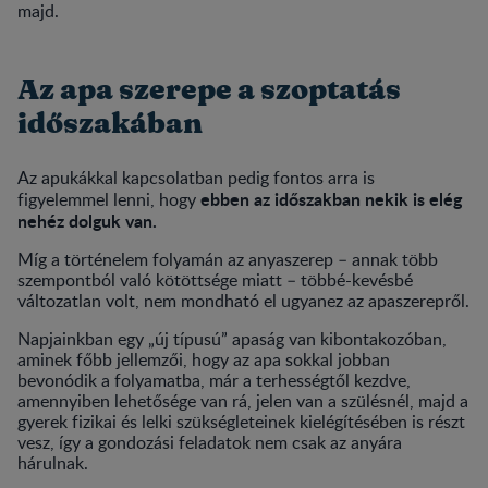
majd.
Az apa szerepe a szoptatás
időszakában
Az apukákkal kapcsolatban pedig fontos arra is
ebben az időszakban nekik is elég
figyelemmel lenni, hogy
nehéz dolguk van.
Míg a történelem folyamán az anyaszerep – annak több
szempontból való kötöttsége miatt – többé-kevésbé
változatlan volt, nem mondható el ugyanez az apaszerepről.
Napjainkban egy „új típusú” apaság van kibontakozóban,
aminek főbb jellemzői, hogy az apa sokkal jobban
bevonódik a folyamatba, már a terhességtől kezdve,
amennyiben lehetősége van rá, jelen van a szülésnél, majd a
gyerek fizikai és lelki szükségleteinek kielégítésében is részt
vesz, így a gondozási feladatok nem csak az anyára
hárulnak.