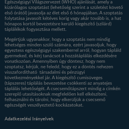
Egészségügyi Világszervezet (WHO) ajánlását, amely a
Termék kereső
kizárólagos szoptatást (lehetőség szerint a születést követő
első órától) javasolja az élet első 6 hónapjában. A szoptatás
folytatása javasolt kétéves korig vagy akár tovább is, a hat
hónapos kortól bevezetésre kerülő kiegészítő (szilárd)
táplálékok fogyasztása mellett.
Megértjük ugyanakkor, hogy a szoptatás nem mindig
lehetséges minden szülő számára, ezért javasoljuk, hogy
egyeztess egészségügyi szakemberrel arról, hogyan tápláld
gyermeked, és kérj tanácsot a hozzátáplálás elkezdésére
vonatkozóan. Amennyiben úgy döntesz, hogy nem
szoptatsz, kérjük, ne feledd, hogy ez a döntés nehezen
visszafordítható társadalmi és pénzügyi
következményekkel jár. A kiegészítő cumisüveges
(tápszeres) táplálás bevezetése csökkenti az anyatejes
táplálás lehetőségét. A csecsemőtápszert mindig a címkén
szereplő utasításoknak megfelelően kell elkészíteni,
felhasználni és tárolni, hogy elkerüljük a csecsemő
egészségét veszélyeztető kockázatokat.
Adatkezelési Irányelvek