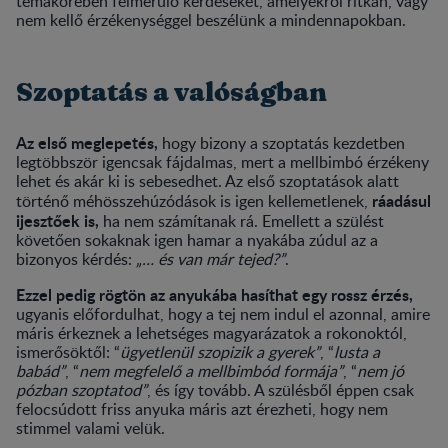
témakörében felmerülő kérdéseket, amelyekről ritkán, vagy
nem kellő érzékenységgel beszélünk a mindennapokban.
Szoptatás a valóságban
Az első meglepetés,
hogy bizony a szoptatás kezdetben
legtöbbször igencsak fájdalmas, mert a mellbimbó érzékeny
lehet és akár ki is sebesedhet. Az első szoptatások alatt
ráadásul
történő méhösszehúzódások is igen kellemetlenek,
ijesztőek is,
ha nem számítanak rá. Emellett a szülést
követően sokaknak igen hamar a nyakába zúdul az a
bizonyos kérdés:
„… és van már tejed?”
.
Ezzel pedig rögtön az anyukába hasíthat egy rossz érzés,
ugyanis előfordulhat, hogy a tej nem indul el azonnal, amire
máris érkeznek a lehetséges magyarázatok a rokonoktól,
ismerősöktől: “
ügyetlenül szopizik a gyerek”
, “
lusta a
babád”
, “
nem megfelelő a mellbimbód formája”
, “
nem jó
pózban szoptatod”
, és így tovább. A szülésből éppen csak
felocsúdott friss anyuka máris azt érezheti, hogy nem
stimmel valami velük.