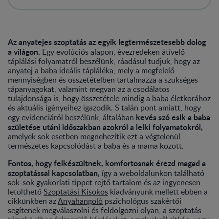
Az anyatejes szoptatás az egyik legtermészetesebb dolog
a világon.
Egy evolúciós alapon, évezredeken átívelő
táplálási folyamatról beszélünk, ráadásul tudjuk, hogy az
anyatej a baba ideális tápláléka, mely a megfelelő
mennyiségben és összetételben tartalmazza a szükséges
tápanyagokat, valamint megvan az a csodálatos
tulajdonsága is, hogy összetétele mindig a baba életkorához
és aktuális igényeihez igazodik. S talán pont amiatt, hogy
kevés szó esik a baba
egy evidenciáról beszélünk, általában
születése utáni időszakban azokról a lelki folyamatokról,
amelyek sok esetben megnehezítik ezt a végtelenül
természetes kapcsolódást a baba és a mama között.
Fontos, hogy felkészültnek, komfortosnak érezd magad a
szoptatással kapcsolatban,
így a weboldalunkon található
sok-sok gyakorlati tippet rejtő tartalom és az ingyenesen
letölthető
Szoptatási Kisokos
kiadványunk mellett ebben a
cikkünkben az
Anyahangoló
pszichológus szakértői
segítenek megválaszolni és feldolgozni olyan, a szoptatás