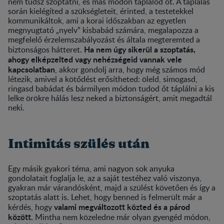
nem tudsz szoptatni, és más módon táplálod őt. A táplálás
során kielégíted a szükségleteit, érinted, a testetekkel
kommunikáltok, ami a korai időszakban az egyetlen
megnyugtató „nyelv” kisbabád számára, megalapozza a
megfelelő érzelemszabályozást és általa megteremted a
Ha nem úgy sikerül a szoptatás,
biztonságos hátteret.
ahogy elképzelted vagy nehézségeid vannak vele
kapcsolatban
, akkor gondolj arra, hogy még számos mód
létezik, amivel a kötődést erősítheted: öleld, simogasd,
ringasd babádat és bármilyen módon tudod őt táplálni a kis
lelke örökre hálás lesz neked a biztonságért, amit megadtál
neki.
Intimitás szülés után
Egy másik gyakori téma, ami nagyon sok anyuka
gondolatait foglalja le, az a saját testéhez való viszonya,
gyakran már várandósként, majd a szülést követően és így a
szoptatás alatt is. Lehet, hogy benned is felmerült már a
valami megváltozott közted és a párod
kérdés, hogy
között.
Mintha nem közeledne már olyan gyengéd módon,