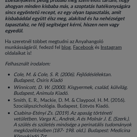
ahogyan minden kisbaba más, a szoptatás hatékonyságára
sincs egyöntetű recept, ez egy olyan tapasztalás, amit
kisbabáddal együtt élsz meg, alakítod és ha nehézséget
tapasztalsz, ne félj segítséget kérni, hiszen nem vagy
egyedül.
Ha szeretnél többet megtudni az Anyahangoló
munkásságáról, fedezd fel
blog
,
Facebook
és
Instagram
oldalaikat is!
Felhasznált irodalom:
Cole, M. & Cole, S. R. (2006). Fejlődéslélektan.
Budapest, Osiris Kiadó
Winnicott, D. W. (2000). Kisgyermek, család, külvilág.
Budapest, Animula Kiadó.
Smith, E. R., Mackie, D. M. & Claypool, H. M. (2016).
Szociálpszichológia. Budapest, Eötvös Kiadó.
Csabina-Etényi Zs. (2019). Az apaság történeti
vetületben. Varga K., Andrek, A és Molnár J. E. (Szerk.).
A szülés és születés minősége a perinatális tudományok
megközelítésében (187- 198. old.). Budapest: Medicina
Könyvkiadó Zrt.