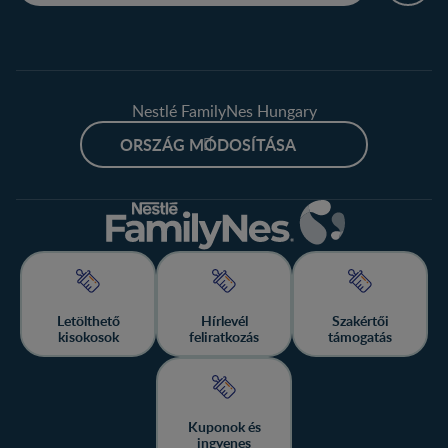
Nestlé FamilyNes Hungary
ORSZÁG MÓDOSÍTÁSA
Letölthető
Hírlevél
Szakértői
kisokosok
feliratkozás
támogatás
Kuponok és
ingyenes