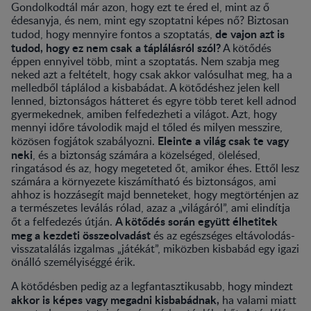
Gondolkodtál már azon, hogy ezt te éred el, mint az ő
édesanyja, és nem, mint egy szoptatni képes nő? Biztosan
de vajon azt is
tudod, hogy mennyire fontos a szoptatás,
tudod, hogy ez nem csak a táplálásról szól?
A kötődés
éppen ennyivel több, mint a szoptatás. Nem szabja meg
neked azt a feltételt, hogy csak akkor valósulhat meg, ha a
melledből táplálod a kisbabádat. A kötődéshez jelen kell
lenned, biztonságos hátteret és egyre több teret kell adnod
gyermekednek, amiben felfedezheti a világot. Azt, hogy
mennyi időre távolodik majd el tőled és milyen messzire,
Eleinte a világ csak te vagy
közösen fogjátok szabályozni.
neki
, és a biztonság számára a közelséged, ölelésed,
ringatásod és az, hogy megeteted őt, amikor éhes. Ettől lesz
számára a környezete kiszámítható és biztonságos, ami
ahhoz is hozzásegít majd benneteket, hogy megtörténjen az
a természetes leválás rólad, azaz a „világáról”, ami elindítja
A kötődés során együtt élhetitek
őt a felfedezés útján.
meg a kezdeti összeolvadást
és az egészséges eltávolodás-
visszatalálás izgalmas „játékát”, miközben kisbabád egy igazi
önálló személyiséggé érik.
A kötődésben pedig az a legfantasztikusabb, hogy mindezt
akkor is képes vagy megadni kisbabádnak,
ha valami miatt