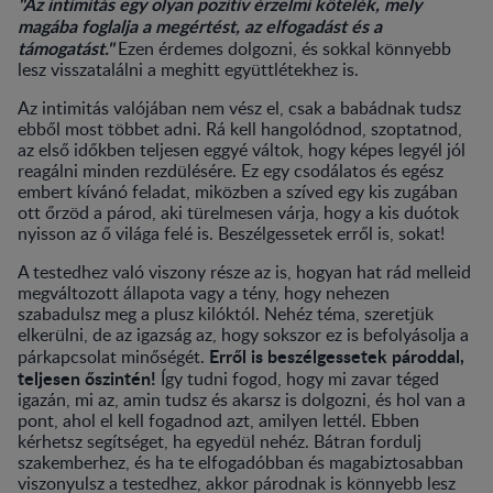
"Az intimitás egy olyan pozitív érzelmi kötelék, mely
magába foglalja a megértést, az elfogadást és a
támogatást."
Ezen érdemes dolgozni, és sokkal könnyebb
lesz visszatalálni a meghitt együttlétekhez is.
Az intimitás valójában nem vész el, csak a babádnak tudsz
ebből most többet adni. Rá kell hangolódnod, szoptatnod,
az első időkben teljesen eggyé váltok, hogy képes legyél jól
reagálni minden rezdülésére. Ez egy csodálatos és egész
embert kívánó feladat, miközben a szíved egy kis zugában
ott őrzöd a párod, aki türelmesen várja, hogy a kis duótok
nyisson az ő világa felé is. Beszélgessetek erről is, sokat!
A testedhez való viszony része az is, hogyan hat rád melleid
megváltozott állapota vagy a tény, hogy nehezen
szabadulsz meg a plusz kilóktól. Nehéz téma, szeretjük
elkerülni, de az igazság az, hogy sokszor ez is befolyásolja a
Erről is beszélgessetek pároddal,
párkapcsolat minőségét.
teljesen őszintén!
Így tudni fogod, hogy mi zavar téged
igazán, mi az, amin tudsz és akarsz is dolgozni, és hol van a
pont, ahol el kell fogadnod azt, amilyen lettél. Ebben
kérhetsz segítséget, ha egyedül nehéz. Bátran fordulj
szakemberhez, és ha te elfogadóbban és magabiztosabban
viszonyulsz a testedhez, akkor párodnak is könnyebb lesz