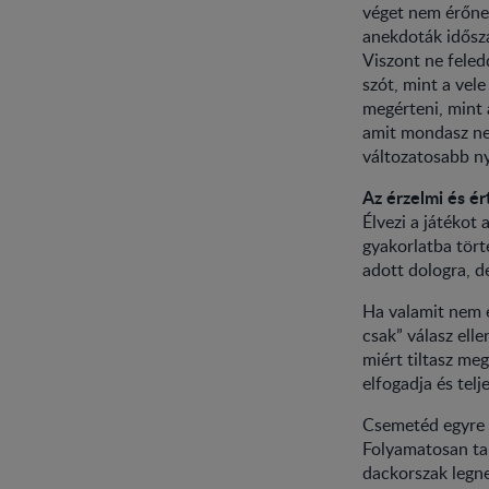
véget nem érőnek
anekdoták idősz
Viszont ne fele
szót, mint a vel
megérteni, mint 
amit mondasz nek
változatosabb ny
Az érzelmi és ér
Élvezi a játékot
gyakorlatba tört
adott dologra, d
Ha valamit nem e
csak” válasz ell
miért tiltasz me
elfogadja és telj
Csemetéd egyre ö
Folyamatosan tan
dackorszak legne