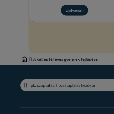
Elolvasom
A két és fél éves gyermek fejlődése
Home