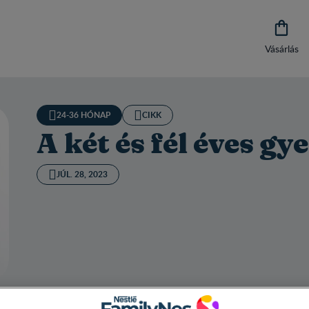

Vásárlás
24-36 HÓNAP
CIKK
A két és fél éves g
JÚL. 28, 2023