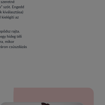
 szeretné
n” szót. Engedd
k kiválasztása)
kielégíti az
pődsz rajta.
egy hideg téli
ra, mikor
nyáron csúszdázás