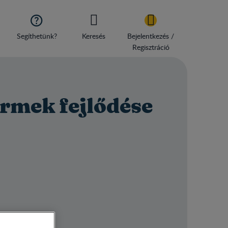

Segíthetünk?
Keresés
Bejelentkezés /
Regisztráció
yermek fejlődése