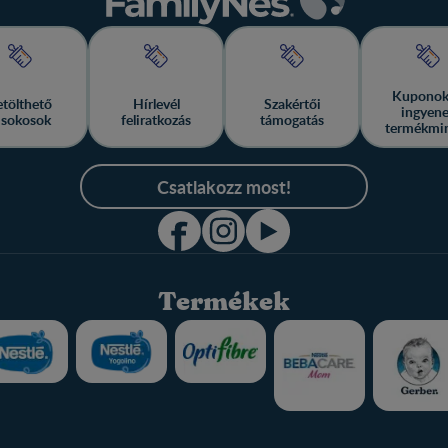
Kuponok
etölthető
Hírlevél
Szakértői
ingyen
isokosok
feliratkozás
támogatás
termékmi
Csatlakozz most!
Termékek