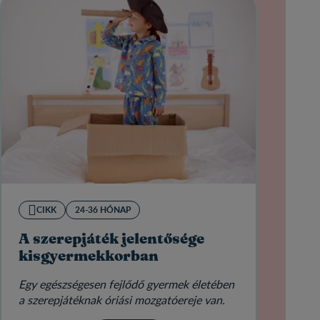
CIKK
24-36 HÓNAP
A szerepjáték jelentősége
kisgyermekkorban
Egy egészségesen fejlődő gyermek életében
a szerepjátéknak óriási mozgatóereje van.