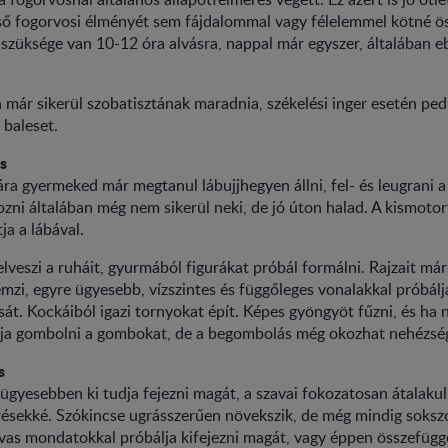
ső fogorvosi élményét sem fájdalommal vagy félelemmel kötné ö
 szüksége van 10-12 óra alvásra, nappal már egyszer, általában e
 már sikerül szobatisztának maradnia, székelési inger esetén ped
 baleset.
s
ára gyermeked már megtanul lábujjhegyen állni, fel- és leugrani a 
zni általában még nem sikerül neki, de jó úton halad. A kismotort 
ja a lábával.
felveszi a ruháit, gyurmából figurákat próbál formálni. Rajzait má
emzi, egyre ügyesebb, vízszintes és függőleges vonalakkal próbálj
át. Kockáiból igazi tornyokat épít. Képes gyöngyöt fűzni, és ha 
dja gombolni a gombokat, de a begombolás még okozhat nehézsé
s
gyesebben ki tudja fejezni magát, a szavai fokozatosan átalaku
ésekké. Szókincse ugrásszerűen növekszik, de még mindig sokszo
avas mondatokkal próbálja kifejezni magát, vagy éppen összefügg