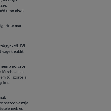
ssze.
béd után alszik
ig szinte már
tárgyakról. Fél
vagy triciklit
r nem a görcsös
a létrehozni az
nem túl szoros a
geket.
lnak
r összeolvasztja
éstelennek és