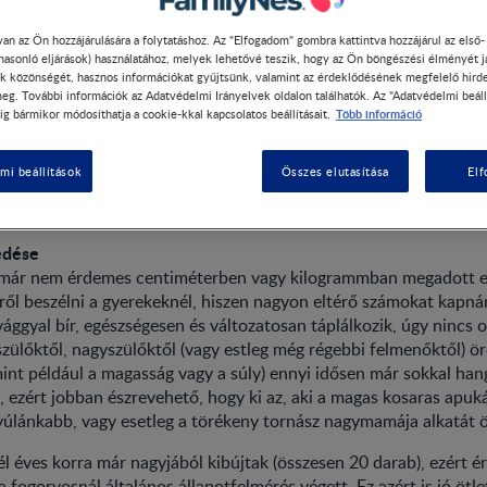
an az Ön hozzájárulására a folytatáshoz. Az "Elfogadom" gombra kattintva hozzájárul az első
 hasonló eljárások) használatához, melyek lehetővé teszik, hogy az Ön böngészési élményét j
k közönségét, hasznos információkat gyűjtsünk, valamint az érdeklődésének megfelelő hird
eg. További információk az Adatvédelmi Irányelvek oldalon találhatók. Az "Adatvédelmi beáll
ek fejlődése 2 és fél éves 
Több információ
ig bármikor módosíthatja a cookie-kkal kapcsolatos beállításait.
, amit tudnod kell
mi beállítások
Összes elutasítása
El
edése
már nem érdemes centiméterben vagy kilogrammban megadott e
ről beszélni a gyerekeknél, hiszen nagyon eltérő számokat kap
ággyal bír, egészségesen és változatosan táplálkozik, úgy nincs 
zülőktől, nagyszülőktől (vagy estleg még régebbi felmenőktől) ör
int például a magasság vagy a súly) ennyi idősen már sokkal ha
en, ezért jobban észrevehető, hogy ki az, aki a magas kosaras apuk
úlánkabb, vagy esetleg a törékeny tornász nagymamája alkatát ö
fél éves korra már nagyjából kibújtak (összesen 20 darab), ezért 
a fogorvosnál általános állapotfelmérés végett. Ez azért is jó ötle