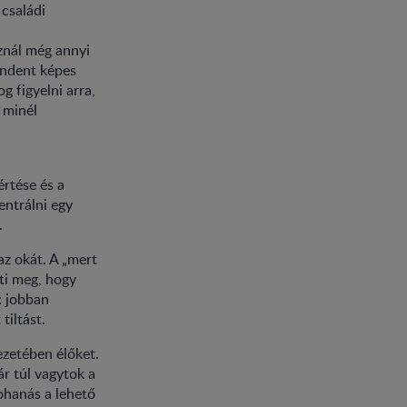
 családi
znál még annyi
mindent képes
g figyelni arra,
 minél
értése és a
entrálni egy
.
z okát. A „mert
ti meg, hogy
: jobban
tiltást.
ezetében élőket.
r túl vagytok a
ohanás a lehető