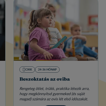
CIKK
24-36 HÓNAP
Beszoktatás az oviba
Rengeteg ötlet, trükk, praktika létezik arra,
hogy megkönnyítsd gyermeked (és saját
magad) számára az ovis lét első időszakát.