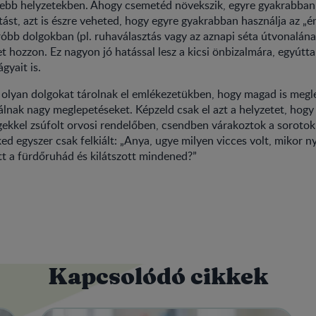
nebb helyzetekben. Ahogy csemetéd növekszik, egyre gyakrabban
ítást, azt is észre veheted, hogy egyre gyakrabban használja az „é
róbb dolgokban (pl. ruhaválasztás vagy az aznapi séta útvonalána
 hozzon. Ez nagyon jó hatással lesz a kicsi önbizalmára, egyúttal 
ágyait is.
olyan dolgokat tárolnak el emlékezetükben, hogy magad is megle
nak nagy meglepetéseket. Képzeld csak el azt a helyzetet, hogy 
ekkel zsúfolt orvosi rendelőben, csendben várakoztok a sorotok
ed egyszer csak felkiált: „Anya, ugye milyen vicces volt, mikor 
t a fürdőruhád és kilátszott mindened?”
Kapcsolódó cikkek