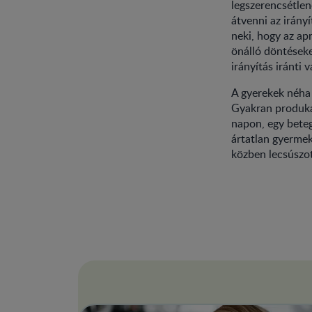
legszerencsétle
átvenni az irány
neki, hogy az ap
önálló döntéseket
irányítás iránti v
A gyerekek néha 
Gyakran produkál
napon, egy beteg
ártatlan gyermek
közben lecsúszot