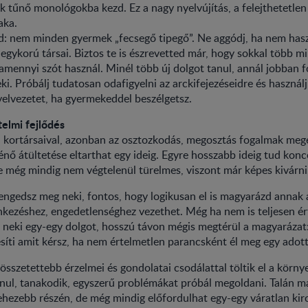
 tűnő monológokba kezd. Ez a nagy nyelvújítás, a felejthetetlen
aka.
dd: nem minden gyermek „fecsegő tipegő”. Ne aggódj, ha nem has
e egykorú társai. Biztos te is észrevetted már, hogy sokkal több 
amennyi szót használ. Minél több új dolgot tanul, annál jobban fo
i. Próbálj tudatosan odafigyelni az arckifejezéseidre és használj
elvezetet, ha gyermekeddel beszélgetsz.
telmi fejlődés
 a kortársaival, azonban az osztozkodás, megosztás fogalmak meg
énő átültetése eltarthat egy ideig. Egyre hosszabb ideig tud konc
e még mindig nem végtelenül türelmes, viszont már képes kivárni
ngedsz meg neki, fontos, hogy logikusan el is magyarázd annak a
enkezéshez, engedetlenséghez vezethet. Még ha nem is teljesen ér
g neki egy-egy dolgot, hosszú távon mégis megtérül a magyarázat
esíti amit kérsz, ha nem értelmetlen parancsként él meg egy adott 
sszetettebb érzelmei és gondolatai csodálattal töltik el a körny
ul, tanakodik, egyszerű problémákat próbál megoldani. Talán má
hezebb részén, de még mindig előfordulhat egy-egy váratlan kir