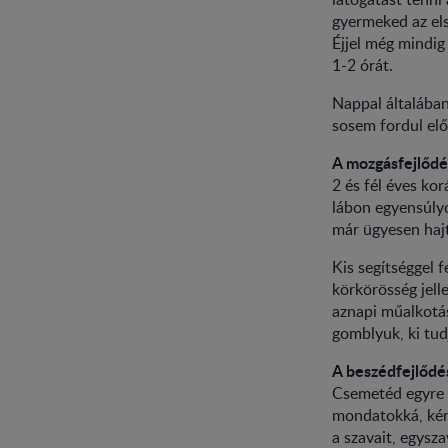
gyermeked az el
Éjjel még mindig
1-2 órát.
Nappal általában
sosem fordul elő
A mozgásfejlődé
2 és fél éves kor
lábon egyensúlyo
már ügyesen hajt
Kis segítséggel 
körkörösség jell
aznapi műalkotás
gomblyuk, ki tu
A beszédfejlődé
Csemetéd egyre ü
mondatokká, kér
a szavait, egysz