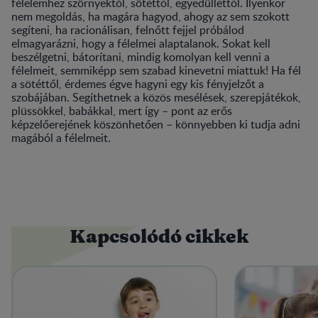
félelemhez szörnyektől, sötéttől, egyedülléttől. Ilyenkor
nem megoldás, ha magára hagyod, ahogy az sem szokott
segíteni, ha racionálisan, felnőtt fejjel próbálod
elmagyarázni, hogy a félelmei alaptalanok. Sokat kell
beszélgetni, bátorítani, mindig komolyan kell venni a
félelmeit, semmiképp sem szabad kinevetni miattuk! Ha fél
a sötéttől, érdemes égve hagyni egy kis fényjelzőt a
szobájában. Segíthetnek a közös mesélések, szerepjátékok,
plüssökkel, babákkal, mert így – pont az erős
képzelőerejének köszönhetően – könnyebben ki tudja adni
magából a félelmeit.
Kapcsolódó cikkek