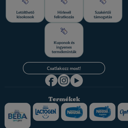
Letölthető
Hírlevél
Szakértői
kisokosok
feliratkozás
támogatás
Kuponok és
ingyenes
termékminták
Csatlakozz most!
Termékek