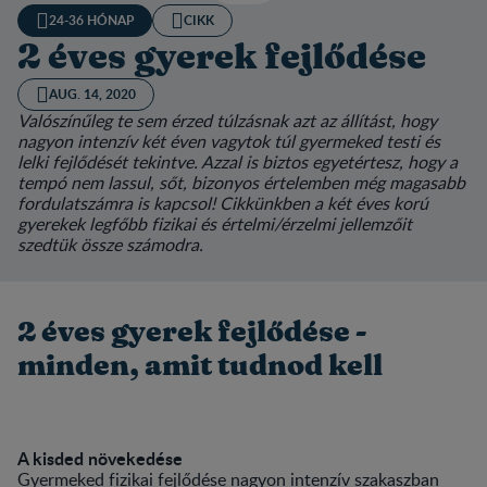
24-36 HÓNAP
CIKK
2 éves gyerek fejlődése
AUG. 14, 2020
Valószínűleg te sem érzed túlzásnak azt az állítást, hogy
nagyon intenzív két éven vagytok túl gyermeked testi és
lelki fejlődését tekintve. Azzal is biztos egyetértesz, hogy a
tempó nem lassul, sőt, bizonyos értelemben még magasabb
fordulatszámra is kapcsol! Cikkünkben a két éves korú
gyerekek legfőbb fizikai és értelmi/érzelmi jellemzőit
szedtük össze számodra.
2 éves gyerek fejlődése -
minden, amit tudnod kell
A kisded növekedése
Gyermeked fizikai fejlődése nagyon intenzív szakaszban