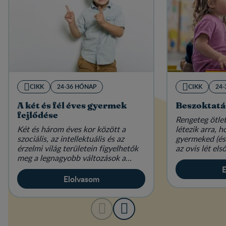
CIKK
24-36 HÓNAP
CIKK
24
A két és fél éves gyermek
Beszoktatás
fejlődése
Rengeteg ötlet
Két és három éves kor között a
létezik arra, 
szociális, az intellektuális és az
gyermeked (és
érzelmi világ területein figyelhetők
az ovis lét els
meg a legnagyobb változások a
gyerekeknél.
E
Elolvasom