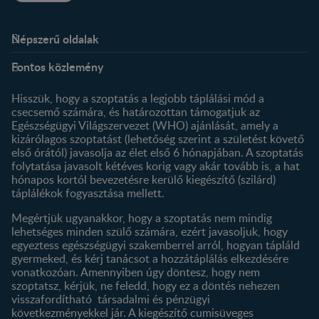
Népszerű oldalak
Rólunk
Nestlé FamilyNes Club
Fontos közlemény
Kapcsolat
Regisztráció
Történetünk
Profilom
Hisszük, hogy a szoptatás a legjobb táplálási mód a
csecsemő számára, és határozottan támogatjuk az
Termékeink
Egészségügyi Világszervezet (WHO) ajánlását, amely a
Termék kereső
kizárólagos szoptatást (lehetőség szerint a születést követő
első órától) javasolja az élet első 6 hónapjában. A szoptatás
folytatása javasolt kétéves korig vagy akár tovább is, a hat
hónapos kortól bevezetésre kerülő kiegészítő (szilárd)
táplálékok fogyasztása mellett.
Megértjük ugyanakkor, hogy a szoptatás nem mindig
lehetséges minden szülő számára, ezért javasoljuk, hogy
egyeztess egészségügyi szakemberrel arról, hogyan tápláld
gyermeked, és kérj tanácsot a hozzátáplálás elkezdésére
vonatkozóan. Amennyiben úgy döntesz, hogy nem
szoptatsz, kérjük, ne feledd, hogy ez a döntés nehezen
visszafordítható társadalmi és pénzügyi
következményekkel jár. A kiegészítő cumisüveges