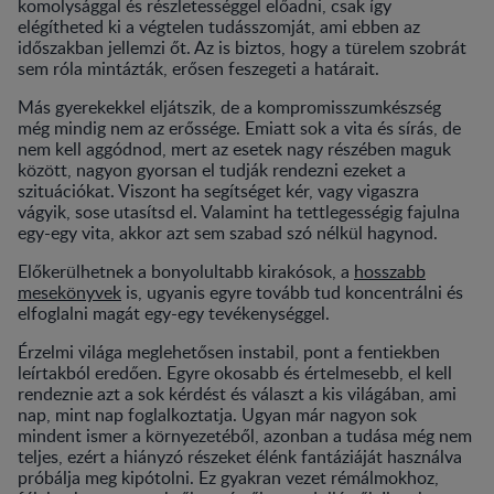
komolysággal és részletességgel előadni, csak így
elégítheted ki a végtelen tudásszomját, ami ebben az
időszakban jellemzi őt. Az is biztos, hogy a türelem szobrát
sem róla mintázták, erősen feszegeti a határait.
Más gyerekekkel eljátszik, de a kompromisszumkészség
még mindig nem az erőssége. Emiatt sok a vita és sírás, de
nem kell aggódnod, mert az esetek nagy részében maguk
között, nagyon gyorsan el tudják rendezni ezeket a
szituációkat. Viszont ha segítséget kér, vagy vigaszra
vágyik, sose utasítsd el. Valamint ha tettlegességig fajulna
egy-egy vita, akkor azt sem szabad szó nélkül hagynod.
Előkerülhetnek a bonyolultabb kirakósok, a
hosszabb
mesekönyvek
is, ugyanis egyre tovább tud koncentrálni és
elfoglalni magát egy-egy tevékenységgel.
Érzelmi világa meglehetősen instabil, pont a fentiekben
leírtakból eredően. Egyre okosabb és értelmesebb, el kell
rendeznie azt a sok kérdést és választ a kis világában, ami
nap, mint nap foglalkoztatja. Ugyan már nagyon sok
mindent ismer a környezetéből, azonban a tudása még nem
teljes, ezért a hiányzó részeket élénk fantáziáját használva
próbálja meg kipótolni. Ez gyakran vezet rémálmokhoz,