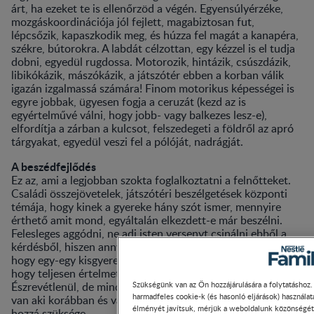
árt, ha ezeket te is ellenőrzöd a végén. Egyensúlyérzéke,
mozgáskoordinációja jól fejlett, magabiztosan fut,
lépcsőzik, kapaszkodik meg, és húzza fel magát a kanapéra,
székre, bútorokra. A labdát célzottan, egy kézzel is el tudja
dobni, egyedül rugdossa. Motorozik, hintázik, csúszdázik,
libikókázik, mászókázik, a játszótér ebben a korban válik
igazán izgalmassá számára! Finom motorikus képességei is
egyre jobbak, ügyesen fogja a ceruzát (kezd az is
egyértelművé válni, hogy jobb- vagy balkezes lesz-e),
elfordítja a zárban a kulcsot, felszedegeti a földről az apró
tárgyakat, egyedül veszi fel a pólóját, nadrágját.
A beszédfejlődés
Ez az, ami a legjobban szokta foglalkoztatni a felnőtteket.
Családi összejövetelek, játszótéri beszélgetések központi
témája, hogy kinek a gyereke hány szót ismer, mennyire
érthető amit mond, egyáltalán elkezdett-e már beszélni.
Felesleges aggódni, ne adj isten versenyt csinálni ebből a
kérdésből, hiszen annyira nagy eltérések lehetnek abban,
hogy egy-egy kisgyerek
hol tart éppen a beszédfejlődésben
,
hogy teljesen értelmetlen összehasonlítgatni őket.
Észrevétlenül, de minden gyermek meg fog tanulni beszélni,
Szükségünk van az Ön hozzájárulására a folytatáshoz.
harmadfeles cookie-k (és hasonló eljárások) használa
van aki korábban és van, akinek egy kicsit több időre van
élményét javítsuk, mérjük a weboldalunk közönségét,
hozzá szüksége.