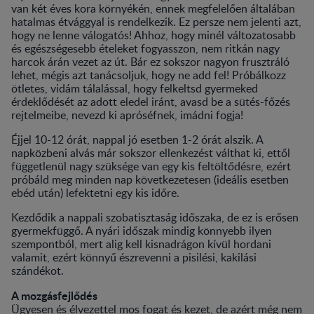
van két éves kora környékén, ennek megfelelően általában
hatalmas étvággyal is rendelkezik. Ez persze nem jelenti azt,
hogy ne lenne válogatós! Ahhoz, hogy minél változatosabb
és egészségesebb ételeket fogyasszon, nem ritkán nagy
harcok árán vezet az út. Bár ez sokszor nagyon frusztráló
lehet, mégis azt tanácsoljuk, hogy ne add fel! Próbálkozz
ötletes, vidám tálalással, hogy felkeltsd gyermeked
érdeklődését az adott eledel iránt, avasd be a sütés-főzés
rejtelmeibe, nevezd ki apróséfnek, imádni fogja!
Éjjel 10-12 órát, nappal jó esetben 1-2 órát alszik. A
napközbeni alvás már sokszor ellenkezést válthat ki, ettől
függetlenül nagy szüksége van egy kis feltöltődésre, ezért
próbáld meg minden nap következetesen (ideális esetben
ebéd után) lefektetni egy kis időre.
Kezdődik a nappali szobatisztaság időszaka, de ez is erősen
gyermekfüggő. A nyári időszak mindig könnyebb ilyen
szempontból, mert alig kell kisnadrágon kívül hordani
valamit, ezért könnyű észrevenni a pisilési, kakilási
szándékot.
A mozgásfejlődés
Ügyesen és élvezettel mos fogat és kezet, de azért még nem