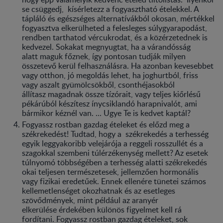
se csüggedj, kísérletezz a fogyasztható ételekkel. A
tápláló és egészséges alternatívákból okosan, mértékkel
fogyasztva elkerülheted a felesleges súlygyarapodást,
rendben tarthatod vércukrodat, és a közérzetednek is
kedvezel. Sokakat megnyugtat, ha a várandósság
alatt maguk főznek, így pontosan tudják milyen
összetevő kerül felhasználásra. Ha azonban kevesebbet
vagy otthon, jó megoldás lehet, ha joghurtból, friss
vagy aszalt gyümölcsökből, csonthéjasokból
állítasz magadnak össze tízórait, vagy teljes kiőrlésű
pékárúból készítesz ínycsiklandó harapnivalót, ami
bármikor kéznél van. ... Ugye Te is kedvet kaptál?
Fogyassz rostban gazdag ételeket és előzd meg a
székrekedést! Tudtad, hogy a székrekedés a terhesség
egyik leggyakoribb velejárója a reggeli rosszullét és a
szagokkal szembeni túlérzékenység mellett? Az esetek
túlnyomó többségében a terhesség alatti székrekedés
okai teljesen természetesek, jellemzően hormonális
vagy fizikai eredetűek. Ennek ellenére tünetei számos
kellemetlenséget okozhatnak és az esetleges
szövődmények, mint például az aranyér
elkerülése érdekében különös figyelmet kell rá
fordítani. Fogyassz rostban gazdag ételeket, sok