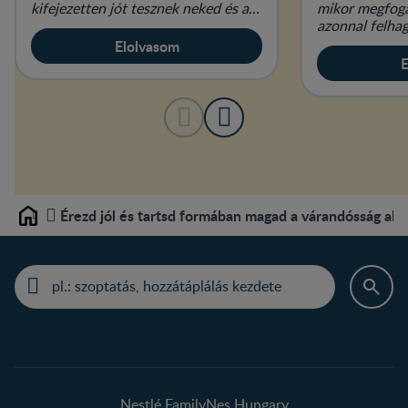
kifejezetten jót tesznek neked és a
mikor megfoga
babádnak is.
azonnal felha
szenvedélyükk
Elolvasom
érdekében.
E
Érezd jól és tartsd formában magad a várandósság alat
Home
Nestlé FamilyNes Hungary