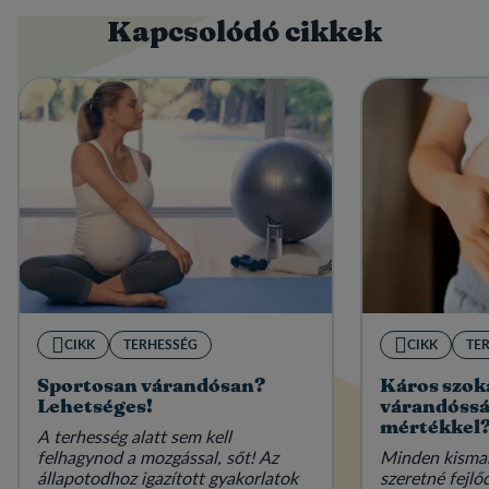
Kapcsolódó cikkek
CIKK
TERHESSÉG
CIKK
TE
Sportosan várandósan?
Káros szok
Lehetséges!
várandósság
mértékkel
A terhesség alatt sem kell
felhagynod a mozgással, sőt! Az
Minden kismam
állapotodhoz igazított gyakorlatok
szeretné fejlő