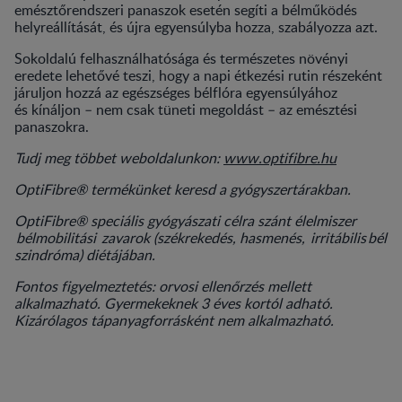
emésztőrendszeri panaszok esetén segíti a bélműködés
helyreállítását, és újra egyensúlyba hozza, szabályozza azt.
Sokoldalú felhasználhatósága és természetes növényi
eredete lehetővé teszi, hogy a napi étkezési rutin részeként
járuljon hozzá az egészséges bélflóra egyensúlyához
és kínáljon – nem csak tüneti megoldást – az emésztési
panaszokra.
Tudj meg többet weboldalunkon:
www.optifibre.hu
OptiFibre® termékünket keresd a gyógyszertárakban.
OptiFibre® speciális gyógyászati célra szánt élelmiszer
bélmobilitási zavarok (székrekedés, hasmenés, irritábilis bél
szindróma) diétájában.
Fontos figyelmeztetés: orvosi ellenőrzés mellett
alkalmazható. Gyermekeknek 3 éves kortól adható.
Kizárólagos tápanyagforrásként nem alkalmazható.