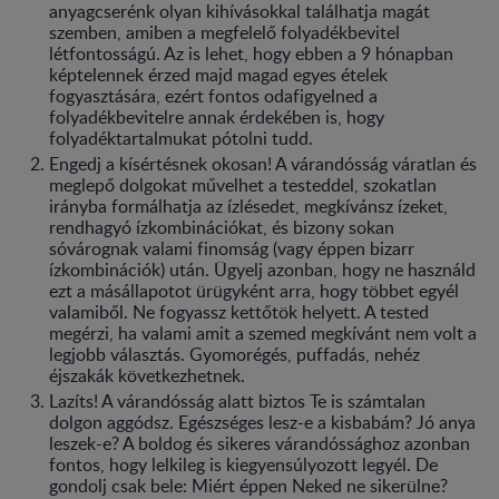
anyagcserénk olyan kihívásokkal találhatja magát
szemben, amiben a megfelelő folyadékbevitel
létfontosságú. Az is lehet, hogy ebben a 9 hónapban
képtelennek érzed majd magad egyes ételek
fogyasztására, ezért fontos odafigyelned a
folyadékbevitelre annak érdekében is, hogy
folyadéktartalmukat pótolni tudd.
Engedj a kísértésnek okosan! A várandósság váratlan és
meglepő dolgokat művelhet a testeddel, szokatlan
irányba formálhatja az ízlésedet, megkívánsz ízeket,
rendhagyó ízkombinációkat, és bizony sokan
sóvárognak valami finomság (vagy éppen bizarr
ízkombinációk) után. Ügyelj azonban, hogy ne használd
ezt a másállapotot ürügyként arra, hogy többet egyél
valamiből. Ne fogyassz kettőtök helyett. A tested
megérzi, ha valami amit a szemed megkívánt nem volt a
legjobb választás. Gyomorégés, puffadás, nehéz
éjszakák következhetnek.
Lazíts! A várandósság alatt biztos Te is számtalan
dolgon aggódsz. Egészséges lesz-e a kisbabám? Jó anya
leszek-e? A boldog és sikeres várandóssághoz azonban
fontos, hogy lelkileg is kiegyensúlyozott legyél. De
gondolj csak bele: Miért éppen Neked ne sikerülne?