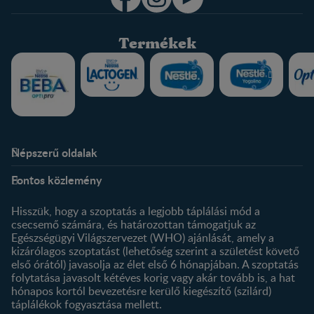
Termékek
Népszerű oldalak
Rólunk
Nestlé FamilyNes Club
Fontos közlemény
Kapcsolat
Regisztráció
Történetünk
Profilom
Hisszük, hogy a szoptatás a legjobb táplálási mód a
csecsemő számára, és határozottan támogatjuk az
Termékeink
Egészségügyi Világszervezet (WHO) ajánlását, amely a
Termék kereső
kizárólagos szoptatást (lehetőség szerint a születést követő
első órától) javasolja az élet első 6 hónapjában. A szoptatás
folytatása javasolt kétéves korig vagy akár tovább is, a hat
hónapos kortól bevezetésre kerülő kiegészítő (szilárd)
táplálékok fogyasztása mellett.