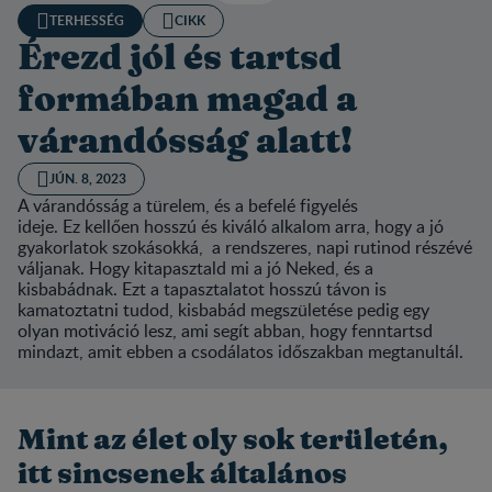
TERHESSÉG
CIKK
Érezd jól és tartsd
formában magad a
várandósság alatt!
JÚN. 8, 2023
A várandósság a türelem, és a befelé figyelés
ideje. Ez kellően hosszú és kiváló alkalom arra, hogy a jó
gyakorlatok szokásokká, a rendszeres, napi rutinod részévé
váljanak. Hogy kitapasztald mi a jó Neked, és a
kisbabádnak. Ezt a tapasztalatot hosszú távon is
kamatoztatni tudod, kisbabád megszületése pedig egy
olyan motiváció lesz, ami segít abban, hogy fenntartsd
mindazt, amit ebben a csodálatos időszakban megtanultál.
Mint az élet oly sok területén,
itt sincsenek általános