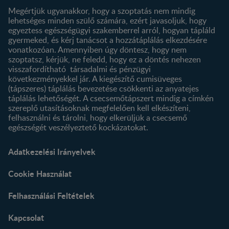
Megértjük ugyanakkor, hogy a szoptatás nem mindig
lehetséges minden szülő számára, ezért javasoljuk, hogy
egyeztess egészségügyi szakemberrel arról, hogyan tápláld
gyermeked, és kérj tanácsot a hozzátáplálás elkezdésére
vonatkozóan. Amennyiben úgy döntesz, hogy nem
szoptatsz, kérjük, ne feledd, hogy ez a döntés nehezen
visszafordítható társadalmi és pénzügyi
következményekkel jár. A kiegészítő cumisüveges
(tápszeres) táplálás bevezetése csökkenti az anyatejes
táplálás lehetőségét. A csecsemőtápszert mindig a címkén
szereplő utasításoknak megfelelően kell elkészíteni,
felhasználni és tárolni, hogy elkerüljük a csecsemő
egészségét veszélyeztető kockázatokat.
Adatkezelési Irányelvek
Cookie Használat
Felhasználási Feltételek
Kapcsolat