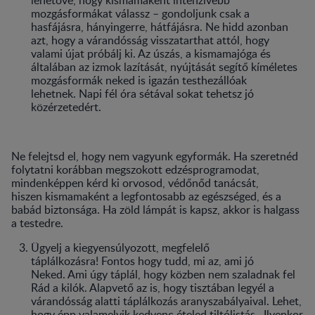
mozgásformákat válassz – gondoljunk csak a
hasfájásra, hányingerre, hátfájásra. Ne hidd azonban
azt, hogy a várandósság visszatarthat attól, hogy
valami újat próbálj ki. Az úszás, a kismamajóga és
általában az izmok lazítását, nyújtását segítő kíméletes
mozgásformák neked is igazán testhezállóak
lehetnek. Napi fél óra sétával sokat tehetsz jó
közérzetedért.
Ne felejtsd el, hogy nem vagyunk egyformák. Ha szeretnéd
folytatni korábban megszokott edzésprogramodat,
mindenképpen kérd ki orvosod, védőnőd tanácsát,
hiszen kismamaként a legfontosabb az egészséged, és a
babád biztonsága. Ha zöld lámpát is kapsz, akkor is halgass
a testedre.
Ügyelj a kiegyensúlyozott, megfelelő
táplálkozásra! Fontos hogy tudd, mi az, ami jó
Neked. Ami úgy táplál, hogy közben nem szaladnak fel
Rád a kilók. Alapvető az is, hogy tisztában legyél a
várandósság alatti táplálkozás aranyszabályaival. Lehet,
hogy épp valamelyik kedvenc ételed tiltólistás. Ilyenkor