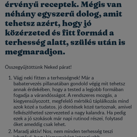
érvényű receptek. Mégis van
néhány egyszerű dolog, amit
tehetsz azért, hogy jó
közérzeted és fitt formád a
terhesség alatt, szülés után is
megmaradjon.
Összegyűjtöttünk Neked párat!
Vágj neki fitten a terhességnek! Már a
babatervezés pillanatában gondold végig mit tehetsz
annak érdekében, hogy a tested a legjobb formában
fogadja a várandósságot. A rendszeres mozgás, a
kiegyensúlyozott, megfelelő mértékű táplálkozás mind
azok közé a tudatos, jó döntések közé tartoznak, amivel
felkészítheted szervezeted a nagy kalandra. Ha pedig
ezek a jó szokások már napi rutinod részei, folytasd
őket ameddig csak lehet.
Maradj aktív! Nos, nem minden terhesség teszi
lehetővé, hogy kismamaként intenzívebb