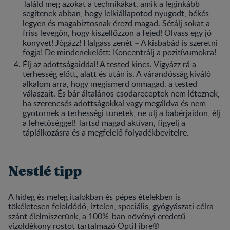
Találd meg azokat a technikákat, amik a leginkább
segítenek abban, hogy lelkiállapotod nyugodt, békés
legyen és magabiztosnak érezd magad. Sétálj sokat a
friss levegőn, hogy kiszellőzzön a fejed! Olvass egy jó
könyvet! Jógázz! Halgass zenét – A kisbabád is szeretni
fogja! De mindenekelőtt: Koncentrálj a pozitívumokra!
Élj az adottságaiddal! A tested kincs. Vigyázz rá a
terhesség előtt, alatt és után is. A várandósság kiváló
alkalom arra, hogy megismerd önmagad, a tested
válaszait. És bár általános csodareceptek nem léteznek,
ha szerencsés adottságokkal vagy megáldva és nem
gyötörnek a terhességi tünetek, ne ülj a babérjaidon, élj
a lehetőséggel! Tartsd magad aktívan, figyelj a
táplálkozásra és a megfelelő folyadékbevitelre.
Nestlé tipp
A hideg és meleg italokban és pépes ételekben is
tökéletesen feloldódó, íztelen, speciális, gyógyászati célra
szánt élelmiszerünk, a 100%-ban növényi eredetű
vízoldékony rostot tartalmazó OptiFibre®