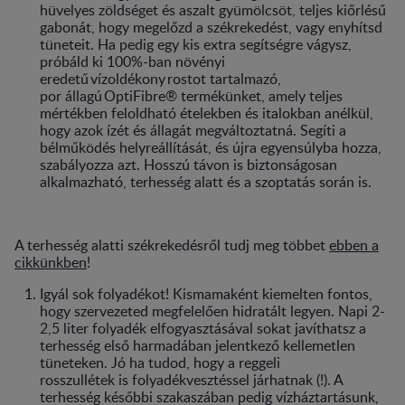
hüvelyes zöldséget és aszalt gyümölcsöt, teljes kiőrlésű
gabonát, hogy megelőzd a székrekedést, vagy enyhítsd
tüneteit. Ha pedig egy kis extra segítségre vágysz,
próbáld ki 100%-ban növényi
eredetű vízoldékony rostot tartalmazó,
por állagú OptiFibre® termékünket, amely teljes
mértékben feloldható ételekben és italokban anélkül,
hogy azok ízét és állagát megváltoztatná. Segíti a
bélműködés helyreállítását, és újra egyensúlyba hozza,
szabályozza azt. Hosszú távon is biztonságosan
alkalmazható, terhesség alatt és a szoptatás során is.
A terhesség alatti székrekedésről tudj meg többet
ebben a
cikkünkben
!
Igyál sok folyadékot! Kismamaként kiemelten fontos,
hogy szervezeted megfelelően hidratált legyen. Napi 2-
2,5 liter folyadék elfogyasztásával sokat javíthatsz a
terhesség első harmadában jelentkező kellemetlen
tüneteken. Jó ha tudod, hogy a reggeli
rosszullétek is folyadékvesztéssel járhatnak (!). A
terhesség későbbi szakaszában pedig vízháztartásunk,