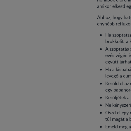
amikor elkezd eg
Ahhoz, hogy haté
enyhébb refluxot
Ha szoptatsz
brokkolit, a
A szoptatás 
evés végén i
együtt járhat
Ha a kisbabá
levegő a cum
Kerüld el az
egy babahor
Kerüljétek a
Ne kényszerí
Oszd el egy 
túl magát a b
Emeld meg a 