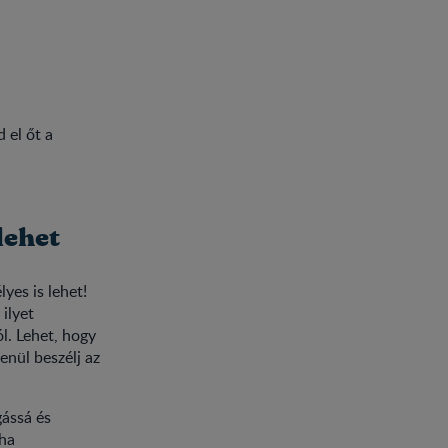
 el őt a
is lehet
yes is lehet!
ilyet
l. Lehet, hogy
enül beszélj az
gássá és
 ha