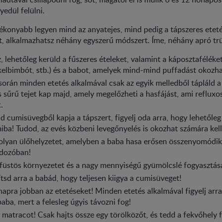
yedül felülni.
konyabb legyen mind az anyatejes, mind pedig a tápszeres etetés
, alkalmazhatsz néhány egyszerű módszert. Íme, néhány apró tr
, lehetőleg kerüld a fűszeres ételeket, valamint a káposztaféléket
 kelbimbót, stb.) és a babot, amelyek mind-mind puffadást okozh
során minden etetés alkalmával csak az egyik melledből tápláld a 
s sűrű tejet kap majd, amely megelőzheti a hasfájást, ami reflux
.
d cumisüvegből kapja a tápszert, figyelj oda arra, hogy lehetőleg
iba! Tudod, az evés közbeni levegőnyelés is okozhat számára kel
 olyan ülőhelyzetet, amelyben a baba hasa erősen összenyomódi
dozóban!
 füstös környezetet és a nagy mennyiségű gyümölcslé fogyasztás
tsd arra a babád, hogy teljesen kiigya a cumisüveget!
napra jobban az etetéseket! Minden etetés alkalmával figyelj arr
aba, mert a felesleg úgyis távozni fog!
matracot! Csak hajts össze egy törölközőt, és tedd a fekvőhely fe