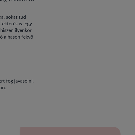
a, sokat tud
fektetés is. Egy
hiszen ilyenkor
lő a hason fekvő
t fog javasolni.
on.