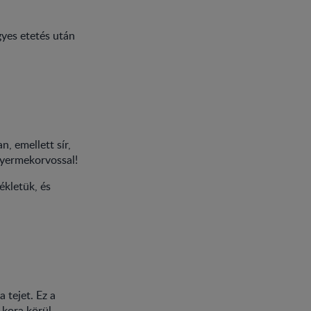
yes etetés után
, emellett sír,
gyermekorvossal!
ékletük, és
 tejet. Ez a
 kora körül,