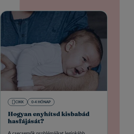
CIKK
0-4 HÓNAP
Hogyan enyhítsd kisbabád
hasfájását?
A csecsemők problémáikat leginkább