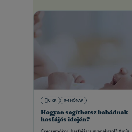
CIKK
0-4 HÓNAP
Hogyan segíthetsz babádnak
hasfájás idején?
Csecsemőkori hasfájásra gyanakszol? Amíg