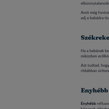
elbizonytalanod
Amit még fontos 
adj a babádra ti
Székreke
Ha a babának kem
miközben erőlkö
Azt tudtad, hogy
ritkábban üríten
Enyhébb 
Enyhébb
refluxn
hónapok előrehal