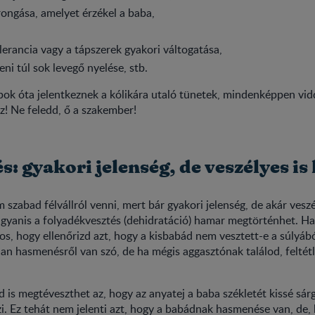
rongása, amelyet érzékel a baba,
olerancia vagy a tápszerek gyakori váltogatása,
ni túl sok levegő nyelése, stb.
ok óta jelentkeznek a kólikára utaló tünetek, mindenképpen vidd
! Ne feledd, ő a szakember!
: gyakori jelenség, de veszélyes 
szabad félvállról venni, mert bár gyakori jelenség, de akár veszél
yanis a folyadékvesztés (dehidratáció) hamar megtörténhet. Ha 
tos, hogy ellenőrizd azt, hogy a kisbabád nem vesztett-e a súlyábó
an hasmenésről van szó, de ha mégis aggasztónak találod, feltétl
d is megtéveszthet az, hogy az anyatej a baba székletét kissé sár
i. Ez tehát nem jelenti azt, hogy a babádnak hasmenése van, de,