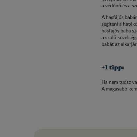
a védőnő és a sz
A hasfájós babá
segíteni a hatéko
hasfájós baba sz
a szülő közelség
babát az alkarjá
+1 tipp:
Ha nem tudsz vag
A magasabb kemé