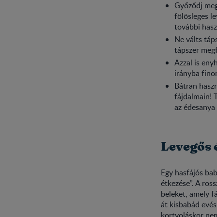
Győződj meg 
fölösleges l
további has
Ne válts táp
tápszer megf
Azzal is eny
irányba fino
Bátran haszn
fájdalmain! 
az édesanya 
Levegős 
Egy hasfájós ba
étkezése”. A ross
beleket, amely f
át kisbabád evés
kortyoláskor ne