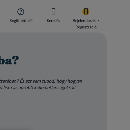

Segíthetünk?
Keresés
Bejelentkezés /
Regisztráció
aba?
hátterében? És azt sem tudod, hogy hogyan
d lista az apróbb kellemetlenségekről!