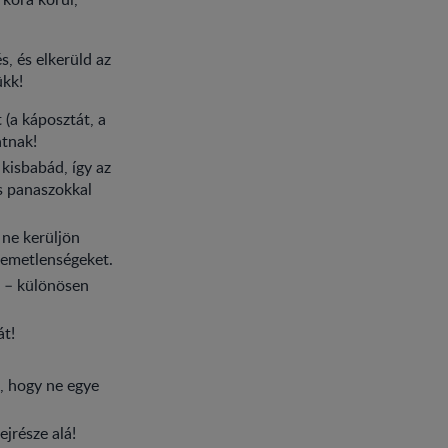
, és elkerüld az
ükk!
 (a káposztát, a
atnak!
kisbabád, így az
os panaszokkal
 ne kerüljön
lemetlenségeket.
k – különösen
át!
a, hogy ne egye
jrésze alá!