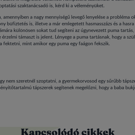
optatási szaktanácsadó is, kérd ki a véleményüket.
n, amennyiben a nagy mennyiségű levegő lenyelése a probléma ok
ny büfiztetés is, illetve a már emlegetett hasmasszázs és a hasra 
ámára különösen sokat tud segíteni az úgynevezett puma tartás, 
e érzelmi támaszt is jelent. Lényege a puma tartásnak, hogy a szü
ra fektetni, mint amikor egy puma egy faágon fekszik.
y nem szeretnél szoptatni, a gyermekorvosod egy sűrűbb tápszer
nyítőtartalmú tápszerek segítenek megelőzni, hogy a baba bukj
Kapcsolódó cikkek