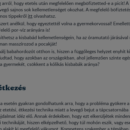
arról, hogy etetés után megfelelően megböfiztetted-e a picit! A
evegő sajnos sok kellemetlenséget okozhat. A megfelelő böfizteté
znos tippekről
itt
olvashatsz.
szert anélkül, hogy egyeztettél volna a gyermekorvossal! Emellett 
elelő por-víz arányára is!
híthetsz a kisbabád kellemetlenségein, ha az óramutató járásáva
man masszírozod a pocakját!
álj babahordozót otthon is, hiszen a függőleges helyzet enyhít 
Tudtad, hogy azokban az országokban, ahol jellemzően szinte eg
a gyermekét, csökkent a kólikás kisbabák aránya?
étkezés
ba esetén gyakran gondolhatunk arra, hogy a probléma gyökere a
z etetési, étkezési technika miatt a levegő bejut a tápcsatornába é
ájdalmat idéz elő. Annak érdekében, hogy ezt elkerüljétek mind
i technikáját, hiszen elképzelhető, hogy túl mohón eszik, vagy es
m alakít ki megfelelő vákumot. Kompetens szakember a témában