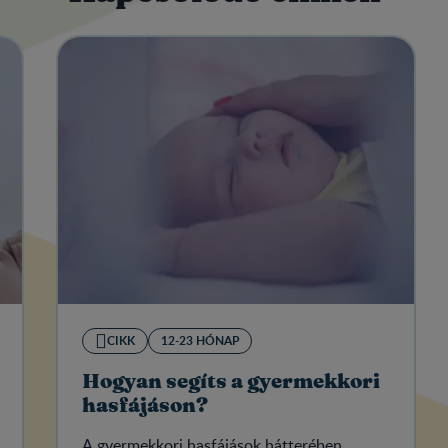
CIKK
12-23 HÓNAP
Hogyan segíts a gyermekkori
hasfájáson?
A gyermekkori hasfájások hátterében