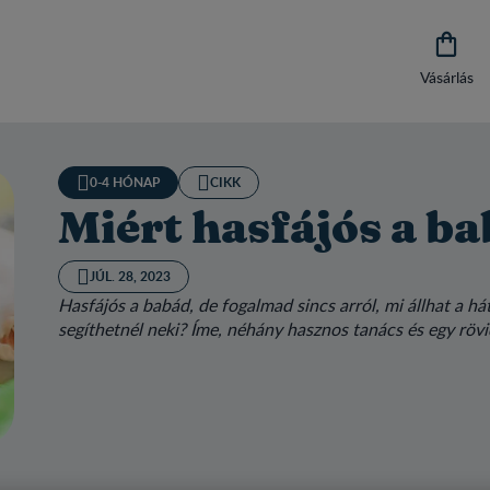

Vásárlás
0-4 HÓNAP
CIKK
Miért hasfájós a b
JÚL. 28, 2023
Hasfájós a babád, de fogalmad sincs arról, mi állhat a 
segíthetnél neki? Íme, néhány hasznos tanács és egy rövi