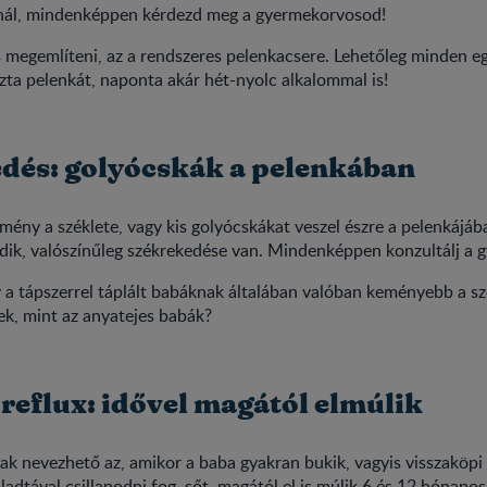
nál, mindenképpen kérdezd meg a gyermekorvosod!
megemlíteni, az a rendszeres pelenkacsere. Lehetőleg minden eg
szta pelenkát, naponta akár hét-nyolc alkalommal is!
dés: golyócskák a pelenkában
ény a széklete, vagy kis golyócskákat veszel észre a pelenkájában
dik, valószínűleg székrekedése van. Mindenképpen konzultálj a 
 a tápszerrel táplált babáknak általában valóban keményebb a sz
ek, mint az anyatejes babák?
reflux: idővel magától elmúlik
ak nevezhető az, amikor a baba gyakran bukik, vagyis visszaköpi a
adtával csillapodni fog, sőt, magától el is múlik 6 és 12 hónapos