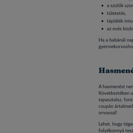
a szülők szo
túletetés,
táplálék int
az evés közbe
Ha a babánál nap
gyermekorvoshoz
Hasmenés
A hasmenést nem 
Következtében ug
tapasztalsz, fon
csupán ártalmatl
orvossal!
Lehet, hogy tége
folyékonnyá tesz