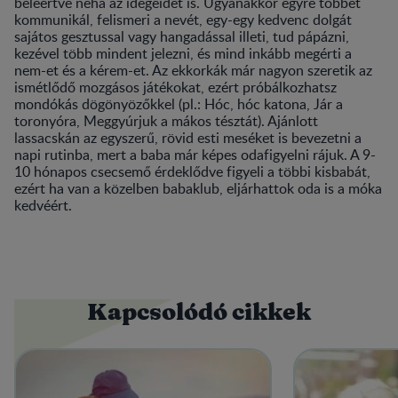
beleértve néha az idegeidet is. Ugyanakkor egyre többet
kommunikál, felismeri a nevét, egy-egy kedvenc dolgát
sajátos gesztussal vagy hangadással illeti, tud pápázni,
kezével több mindent jelezni, és mind inkább megérti a
nem-et és a kérem-et. Az ekkorkák már nagyon szeretik az
ismétlődő mozgásos játékokat, ezért próbálkozhatsz
mondókás dögönyözőkkel (pl.: Hóc, hóc katona, Jár a
toronyóra, Meggyúrjuk a mákos tésztát). Ajánlott
lassacskán az egyszerű, rövid esti meséket is bevezetni a
napi rutinba, mert a baba már képes odafigyelni rájuk. A 9-
10 hónapos csecsemő érdeklődve figyeli a többi kisbabát,
ezért ha van a közelben babaklub, eljárhattok oda is a móka
kedvéért.
Kapcsolódó cikkek