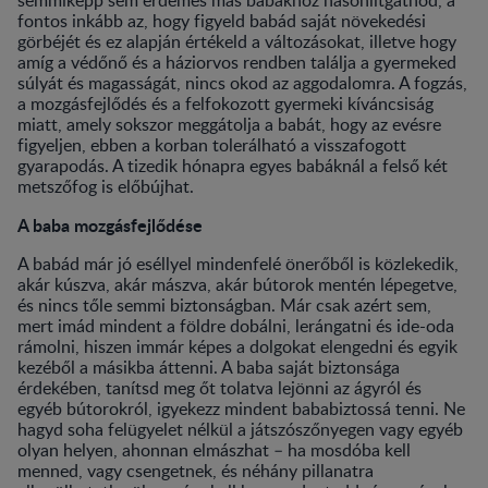
fontos inkább az, hogy figyeld babád saját növekedési
görbéjét és ez alapján értékeld a változásokat, illetve hogy
amíg a védőnő és a háziorvos rendben találja a gyermeked
súlyát és magasságát, nincs okod az aggodalomra. A fogzás,
a mozgásfejlődés és a felfokozott gyermeki kíváncsiság
miatt, amely sokszor meggátolja a babát, hogy az evésre
figyeljen, ebben a korban tolerálható a visszafogott
gyarapodás. A tizedik hónapra egyes babáknál a felső két
metszőfog is előbújhat.
A baba mozgásfejlődése
A babád már jó eséllyel mindenfelé önerőből is közlekedik,
akár kúszva, akár mászva, akár bútorok mentén lépegetve,
és nincs tőle semmi biztonságban. Már csak azért sem,
mert imád mindent a földre dobálni, lerángatni és ide-oda
rámolni, hiszen immár képes a dolgokat elengedni és egyik
kezéből a másikba áttenni. A baba saját biztonsága
érdekében, tanítsd meg őt tolatva lejönni az ágyról és
egyéb bútorokról, igyekezz mindent bababiztossá tenni. Ne
hagyd soha felügyelet nélkül a játszószőnyegen vagy egyéb
olyan helyen, ahonnan elmászhat – ha mosdóba kell
menned, vagy csengetnek, és néhány pillanatra