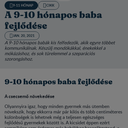
9-11 HÓNAP
CIKK
A 9-10 hónapos baba
fejlődése
JAN. 20, 2021
A 9-10 hónapos babák kis felfedezők, akik egyre többet
kommunikálnak. Készülj mondókákkal, énekekkel a
mókázáshoz, és sok türelemmel a szeparációs
szorongáshoz.
9-10 hónapos baba fejlődése
A csecsemő növekedése
Olyannyira igaz, hogy minden gyermek más ütemben
növekszik, hogy ekkorra már pár kilós és több centiméteres
különbségek is lehetnek még a teljesen egészséges
fejlődésű gyermekek között is. A kicsidet éppen ezért
semmiképp sem érdemes más babákhoz hasonlítgatnod, a