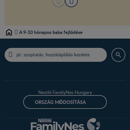
A 9-10 hónapos baba fejlődése
Home
Nestlé FamilyNes Hungary
ORSZÁG MÓDOSÍTÁSA