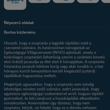
Népszerű oldalak
Rólunk
Nestlé FamilyNes Club
Fontos közlemény
Kapcsolat
Regisztráció
Történetünk
Profilom
Hisszük, hogy a szoptatás a legjobb táplálási mód a
csecsemő számára, és határozottan támogatjuk az
Termékeink
Egészségügyi Világszervezet (WHO) ajánlását, amely a
Termék kereső
kizárólagos szoptatást (lehetőség szerint a születést követő
első órától) javasolja az élet első 6 hónapjában. A szoptatás
folytatása javasolt kétéves korig vagy akár tovább is, a hat
hónapos kortól bevezetésre kerülő kiegészítő (szilárd)
táplálékok fogyasztása mellett.
Megértjük ugyanakkor, hogy a szoptatás nem mindig
lehetséges minden szülő számára, ezért javasoljuk, hogy
egyeztess egészségügyi szakemberrel arról, hogyan tápláld
gyermeked, és kérj tanácsot a hozzátáplálás elkezdésére
vonatkozóan. Amennyiben úgy döntesz, hogy nem
szoptatsz, kérjük, ne feledd, hogy ez a döntés nehezen