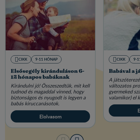
CIKK
9-11 HÓNAP
CIKK
9-
Elsősegély kiránduláson 6-
Babával a j
12 hónapos babáknak
A játszóterez
Kirándulni jó! Összeszedtük, mit kell
változatos pr
tudnod és magaddal vinned, hogy
gyermeked szá
biztonságos és nyugodt is legyen a
valamikor) el k
babás kiruccanásotok.
E
Elolvasom