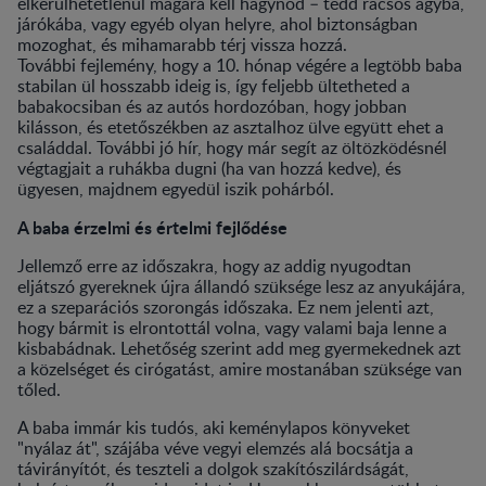
elkerülhetetlenül magára kell hagynod – tedd rácsos ágyba,
járókába, vagy egyéb olyan helyre, ahol biztonságban
mozoghat, és mihamarabb térj vissza hozzá.
További fejlemény, hogy a 10. hónap végére a legtöbb baba
stabilan ül hosszabb ideig is, így feljebb ültetheted a
babakocsiban és az autós hordozóban, hogy jobban
kilásson, és etetőszékben az asztalhoz ülve együtt ehet a
családdal. További jó hír, hogy már segít az öltözködésnél
végtagjait a ruhákba dugni (ha van hozzá kedve), és
ügyesen, majdnem egyedül iszik pohárból.
A baba érzelmi és értelmi fejlődése
Jellemző erre az időszakra, hogy az addig nyugodtan
eljátszó gyereknek újra állandó szüksége lesz az anyukájára,
ez a szeparációs szorongás időszaka. Ez nem jelenti azt,
hogy bármit is elrontottál volna, vagy valami baja lenne a
kisbabádnak. Lehetőség szerint add meg gyermekednek azt
a közelséget és cirógatást, amire mostanában szüksége van
tőled.
A baba immár kis tudós, aki keménylapos könyveket
"nyálaz át", szájába véve vegyi elemzés alá bocsátja a
távirányítót, és teszteli a dolgok szakítószilárdságát,