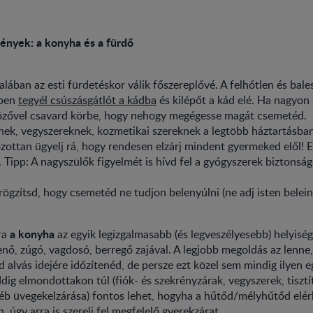
mények: a konyha és a fürdő
alában az esti fürdetéskor válik főszereplővé. A felhőtlen és bal
ében
tegyél csúszásgátlót a kádba
és kilépőt a kád elé. Ha nagyon 
közővel csavard körbe, hogy nehogy megégesse magát csemetéd.
nek, vegyszereknek, kozmetikai szereknek a legtöbb háztartásba
zottan ügyelj rá, hogy rendesen elzárj mindent gyermeked elől! 
. Tipp: A nagyszülők figyelmét is hívd fel a gyógyszerek biztonsá
rögzítsd, hogy csemetéd ne tudjon belenyúlni (ne adj isten belein
a konyha
ra
az egyik legizgalmasabb (és legveszélyesebb) helyiség
enő, zúgó, vagdosó, berregő zajával. A legjobb megoldás az lenne,
 alvás idejére időzítenéd, de persze ezt közel sem mindig ilyen 
dig elmondottakon túl (fiók- és szekrényzárak, vegyszerek, tisztí
éb üvegekelzárása) fontos lehet, hogyha a hűtőd/mélyhűtőd elé
 úgy arra is szerelj fel megfelelő gyerekzárat.