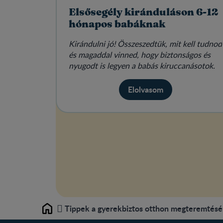
Elsősegély kiránduláson 6-12
hónapos babáknak
Kirándulni jó! Összeszedtük, mit kell tudnod
és magaddal vinned, hogy biztonságos és
nyugodt is legyen a babás kiruccanásotok.
Elolvasom
Tippek a gyerekbiztos otthon megteremtés
Home