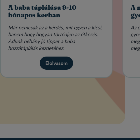
A baba táplálása 9-10
A 
hónapos korban
gy
Már nemcsak az a kérdés, mit egyen a kicsi,
Az o
hanem hogy hogyan történjen az étkezés.
gyer
Adunk néhány jó tippet a baba
meg
hozzátáplálás kezdetéhez.
megp
legf
Elolvasom