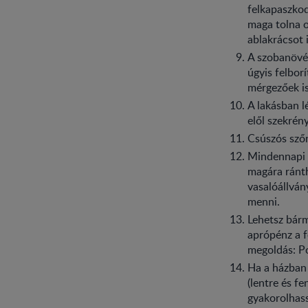
felkapaszkod
maga tolna o
ablakrácsot 
A szobanövén
úgyis felbor
mérgezőek is
A lakásban l
elől szekrén
Csúszós szőn
Mindennapi t
magára ránth
vasalóállván
menni.
Lehetsz bárm
aprópénz a f
megoldás: Po
Ha a házban 
(lentre és fe
gyakorolhas