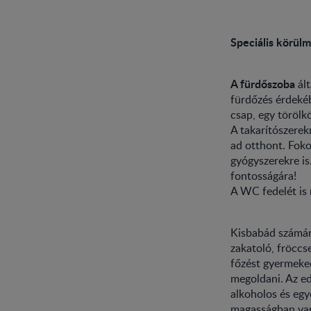
Speciális körül
A fürdőszoba
ált
fürdőzés érdek
csap, egy töröl
A takarítószerek
ad otthont. Foko
gyógyszerekre is
fontosságára!
A WC fedelét is 
Kisbabád számá
zakatoló, fröccs
főzést gyermeked
megoldani. Az ed
alkoholos és egy
magasságban van,