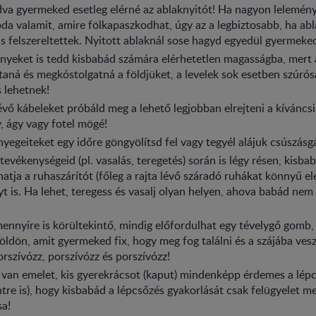
va gyermeked esetleg elérné az ablaknyitót! Ha nagyon lelemény
da valamit, amire fölkapaszkodhat, úgy az a legbiztosabb, ha ab
is felszereltettek. Nyitott ablaknál sose hagyd egyedül gyermeke
yeket is tedd kisbabád számára elérhetetlen magasságba, mert 
ítaná és megkóstolgatná a földjüket, a levelek sok esetben szúró
 lehetnek!
évő kábeleket próbáld meg a lehető legjobban elrejteni a kívánc
y, ágy vagy fotel mögé!
yegeiteket egy időre göngyölítsd fel vagy tegyél alájuk csúszásgá
evékenységeid (pl. vasalás, teregetés) során is légy résen, kisb
atja a ruhaszárítót (főleg a rajta lévő száradó ruhákat könnyű el
yt is. Ha lehet, teregess és vasalj olyan helyen, ahova babád ne
ennyire is körültekintő, mindig előfordulhat egy tévelygő gomb,
öldön, amit gyermeked fix, hogy meg fog találni és a szájába vesz
rszívózz, porszívózz és porszívózz!
van emelet, kis gyerekrácsot (kaput) mindenképp érdemes a lépcs
ntre is), hogy kisbabád a lépcsőzés gyakorlását csak felügyelet me
sa!