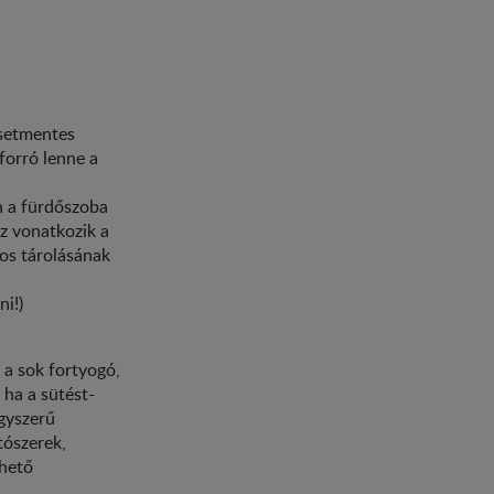
esetmentes
forró lenne a
n a fürdőszoba
Ez vonatkozik a
gos tárolásának
ni!)
 a sok fortyogó,
 ha a sütést-
egyszerű
tószerek,
rhető