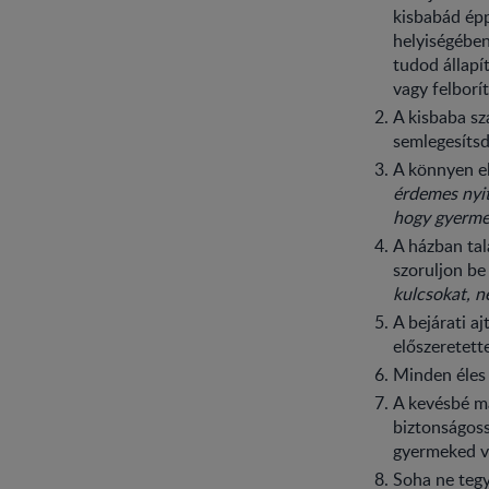
kisbabád épp
helyiségében
tudod állapí
vagy felborí
A kisbaba s
semlegesíts
A könnyen el
érdemes nyit
hogy gyerme
A házban tal
szoruljon be
kulcsokat, n
A bejárati a
előszeretett
Minden éles 
A kevésbé ma
biztonságoss
gyermeked vé
Soha ne tegy