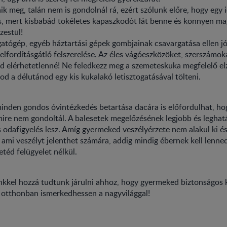
k meg, talán nem is gondolnál rá, ezért szólunk előre, hogy egy id
 is, mert kisbabád tökéletes kapaszkodót lát benne és könnyen ma
zestül!
atógép, egyéb háztartási gépek gombjainak csavargatása ellen j
lfordításgátló felszerelése. Az éles vágóeszközöket, szerszámok
d elérhetetlenné! Ne feledkezz meg a szemeteskuka megfelelő el
d a délutánod egy kis kukalakó letisztogatásával tölteni.
inden gondos óvintézkedés betartása dacára is előfordulhat, ho
mire nem gondoltál. A balesetek megelőzésének legjobb és legha
 odafigyelés lesz. Amíg gyermeked veszélyérzete nem alakul ki é
 ami veszélyt jelenthet számára, addig mindig ébernek kell lenn
éd felügyelet nélkül.
nkkel hozzá tudtunk járulni ahhoz, hogy gyermeked biztonságos
 otthonban ismerkedhessen a nagyvilággal!