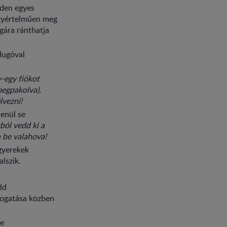
nden egyes
 egyértelműen meg
gára ránthatja
dugóval
y-egy fiókot
megpakolva),
vezni!
lenül se
kból vedd ki a
n be valahova!
 gyerekek
lszik.
dd
zogatása közben
re