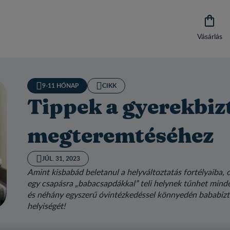

Vásárlás
9-11 HÓNAP
CIKK
Tippek a gyerekbiz
megteremtéséhez
JÚL. 31, 2023
Amint kisbabád beletanul a helyváltoztatás fortélyaiba, 
egy csapásra „babacsapdákkal” teli helynek tűnhet minde
és néhány egyszerű óvintézkedéssel könnyedén bababiz
helyiségét!