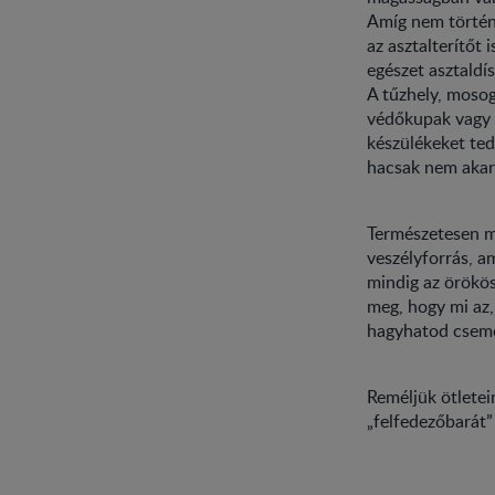
Amíg nem történi
az asztalterítőt
egészet asztaldís
A tűzhely, mosog
védőkupak vagy e
készülékeket ted
hacsak nem akaro
Természetesen m
veszélyforrás, a
mindig az örökös
meg, hogy mi az,
hagyhatod csemet
Reméljük ötletei
„felfedezőbarát”