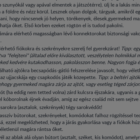
 szunyókál vagy apával elmentek a játszótérre), ülj le a lakás mi
 a földre és nézz körül. Lesznek olyan dolgok, tárgyak, amikről
tani, hogy nincsenek jó helyen, törékenyek, élesek,gyermeked ma
thatja őket. Első körben ezeket rögtön el is tudod pakolni.
zámára elérhető magasságban lévő konnektorokat biztonsági vak
d.
érhető fiókokra és szekrényekre szerelj fel gyerekzárat!
Tipp: eg
va "felejteni" (általad előre kiválasztott, veszélytelen holmikkal 
ked kedvére kutakodhasson, pakolásszon benne. Nagyon fogja él
álható ajtókra becsapódás-gátló felszerelése javasolt, hogy vélet
 az ujjacskája egy csapkodós játék közepette.
Tipp: a beltéri ajtó
ehogy gyermeked magára zárja az ajtót, vagy esetleg téged zárjo
jtót (ha eddig nem tetted volna) zárd kulcsra éjszakára, ugyanis a
el kóborolnak éjnek évadján, amíg az egész család mit sem sejtve a
sarokra (asztalok, szekrények) tégy sarokvédőt!
sszív bútorokat, szekrényeket, komódokat falhoz rögzítéssel te
á, ezzel megelőzheted, hogy a járás gyakorlása vagy a fiókok hú
letlenül magára rántsa őket.
él az ablak alá olyan bútort (asztalt, széket, kis komódot), amely