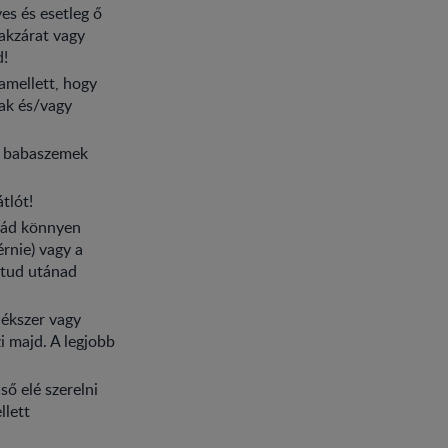
es és esetleg ő
lakzárat vagy
d!
amellett, hogy
sak és/vagy
si babaszemek
tlót!
abád könnyen
érnie) vagy a
m tud utánad
 ékszer vagy
i majd. A legjobb
ő elé szerelni
llett