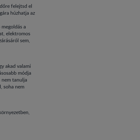
őre felejtsd el
gára húzhatja az
ó megoldás a
at, elektromos
zárásáról sem,
gy akad valami
tásosabb módja
s nem tanulja
ed, soha nem
 környezetben,