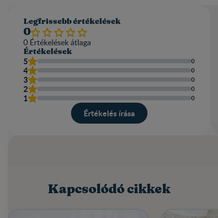
Legfrissebb értékelések
0
0
Értékelések átlaga​
Értékelések
5
0
4
0
3
0
2
0
1
0
Értékelés írása​
Kapcsolódó cikkek