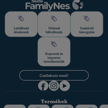
Letölthető
Hírlevél
Szakértői
kisokosok
feliratkozás
támogatás
Kuponok és
ingyenes
termékminták
Csatlakozz most!
Termékek