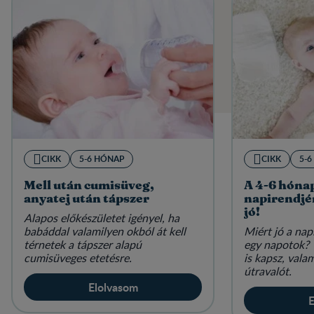
CIKK
5-6 HÓNAP
CIKK
5-
Mell után cumisüveg,
A 4-6 hóna
anyatej után tápszer
napirendjé
jó!
Alapos előkészületet igényel, ha
babáddal valamilyen okból át kell
Miért jó a nap
térnetek a tápszer alapú
egy napotok? 
cumisüveges etetésre.
is kapsz, val
útravalót.
Elolvasom
E