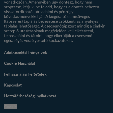
vonatkozóan. Amennyiben úgy döntesz, hogy nem
szoptatsz, kérjük, ne feledd, hogy ez a döntés nehezen
visszafordítható társadalmi és pénzügyi
következményekkel jár. A kiegészítő cumisüveges
(tápszeres) táplálás bevezetése csökkenti az anyatejes
táplálás lehetőségét. A csecsemőtápszert mindig a címkén
szereplő utasításoknak megfelelően kell elkészíteni,
felhasználni és tárolni, hogy elkerüljük a csecsemő
egészségét veszélyeztető kockázatokat.
Adatkezelési Irányelvek
Cookie Használat
Felhasználási Feltételek
Kapcsolat
Hozzáférhetőségi nyilatkozat
Cookie