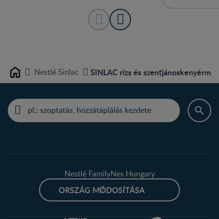
Nestlé Sinlac
SINLAC rizs és szentjánoskenyérmag
Home
Nestlé FamilyNes Hungary
ORSZÁG MÓDOSÍTÁSA