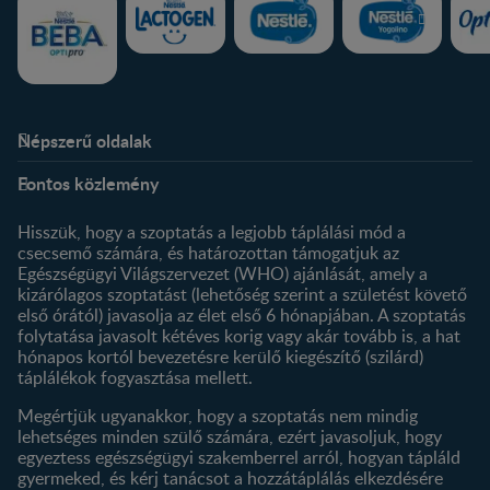
Népszerű oldalak
Rólunk
Nestlé FamilyNes Club
Fontos közlemény
Kapcsolat
Regisztráció
Történetünk
Profilom
Hisszük, hogy a szoptatás a legjobb táplálási mód a
csecsemő számára, és határozottan támogatjuk az
Termékeink
Egészségügyi Világszervezet (WHO) ajánlását, amely a
Termék kereső
kizárólagos szoptatást (lehetőség szerint a születést követő
első órától) javasolja az élet első 6 hónapjában. A szoptatás
folytatása javasolt kétéves korig vagy akár tovább is, a hat
hónapos kortól bevezetésre kerülő kiegészítő (szilárd)
táplálékok fogyasztása mellett.
Megértjük ugyanakkor, hogy a szoptatás nem mindig
lehetséges minden szülő számára, ezért javasoljuk, hogy
egyeztess egészségügyi szakemberrel arról, hogyan tápláld
gyermeked, és kérj tanácsot a hozzátáplálás elkezdésére