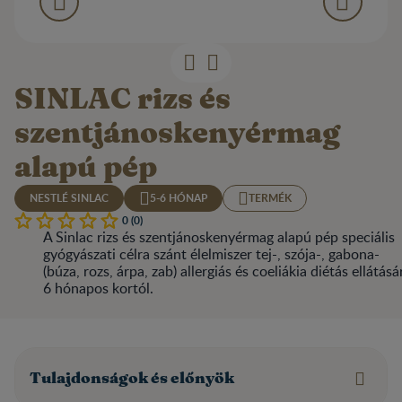
SINLAC rizs és
szentjánoskenyérmag
alapú pép
NESTLÉ SINLAC
5-6 HÓNAP
TERMÉK
0 (0)
A Sinlac rizs és szentjánoskenyérmag alapú pép speciális
gyógyászati célra szánt élelmiszer tej-, szója-, gabona-
(búza, rozs, árpa, zab) allergiás és coeliákia diétás ellátásá
6 hónapos kortól.
Tulajdonságok és előnyök