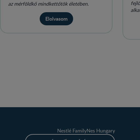
fejl
az mérföldkő mindkettőtök életében.
alka
táps
Elolvasom
Nestlé FamilyNes Hungary