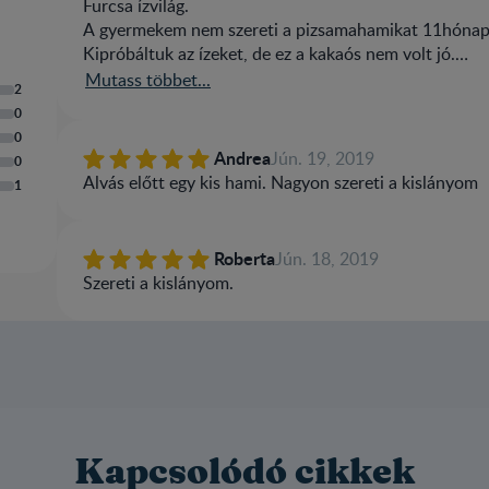
Furcsa ízvilág.
A gyermekem nem szereti a pizsamahamikat 11hónap
Kipróbáltuk az ízeket, de ez a kakaós nem volt jó.
A többi nestlé termék bevált nekünk, ezt kivéve.
Mutass többet...
2
0
0
Andrea
Jún. 19, 2019
0
Alvás előtt egy kis hami. Nagyon szereti a kislányom
1
Roberta
Jún. 18, 2019
Szereti a kislányom.
Kapcsolódó cikkek