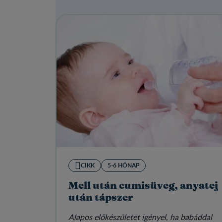
CIKK
5-6 HÓNAP
Mell után cumisüveg, anyatej
után tápszer
Alapos előkészületet igényel, ha babáddal