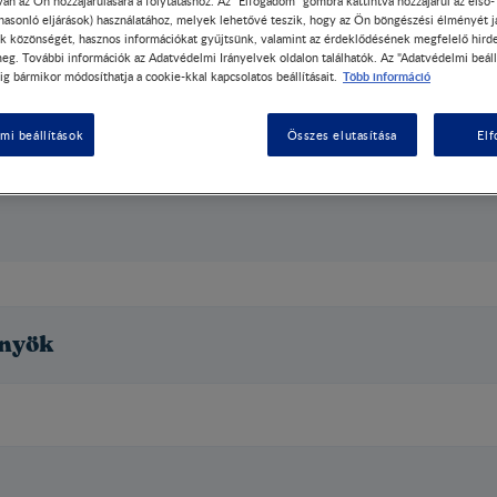
A Nestlé kakaós Pizsama Hami fogyasztásra 
an az Ön hozzájárulására a folytatáshoz. Az "Elfogadom" gombra kattintva hozzájárul az első
Olvass tovább
 hasonló eljárások) használatához, melyek lehetővé teszik, hogy az Ön böngészési élményét j
vitaminokkal és ásványi anyagokkal. UHT t
k közönségét, hasznos információkat gyűjtsünk, valamint az érdeklődésének megfelelő hird
finom, tápláló, gyors és praktikus választ
eg. További információk az Adatvédelmi Irányelvek oldalon találhatók. Az "Adatvédelmi beáll
(200 ml) kakaós Pizsama Hami KALCIUMOT
Több információ
ig bármikor módosíthatja a cookie-kkal kapcsolatos beállításait.
*a vonatkozó jogszabályoknak megfelelően
mi beállítások
Összes elutasítása
El
őnyök