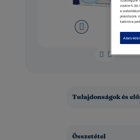
Szükségünk v
cookie-k (és
a weboldalun
jelenítsünk m
kattintva ped
Adatvédel
Tulajdonságok és el
Összetétel