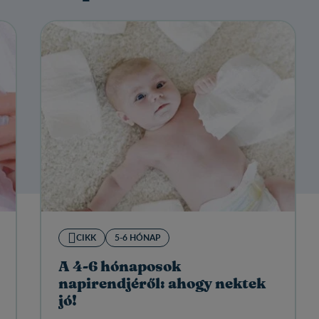
CIKK
5-6 HÓNAP
A 4-6 hónaposok
napirendjéről: ahogy nektek
jó!