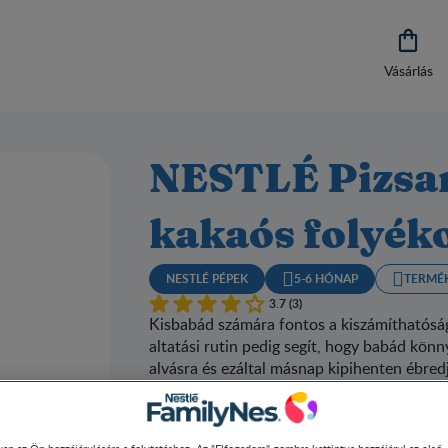

Vásárlás
NESTLÉ Pizs
kakaós folyék
NESTLÉ PÉPEK
5-6 HÓNAP
TERMÉ
3.7 (3)
Kisbabád számára fontos a kiszámíthatóság,
altatási rutin pedig segít, hogy babád kö
alvásra és ezáltal másnap kipihenten ébred
fenntartható a pörgős, mégis meghitt esti 
babádnak elalvás előtt. A finom vacsi után