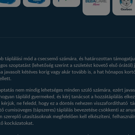
Nestlé FamilyNes Club
Termékeink
Regisztráció
Termék kereső
Profilom
obb táplálási mód a csecsemő számára, és határozottan támogatju
os szoptatást (lehetőség szerint a születést követő első órától) j
a javasolt kétéves korig vagy akár tovább is, a hat hónapos kortó
llett.
ptatás nem mindig lehetséges minden szülő számára, ezért javas
 hogyan tápláld gyermeked, és kérj tanácsot a hozzátáplálás el
 kérjük, ne feledd, hogy ez a döntés nehezen visszafordítható tá
tő cumisüveges (tápszeres) táplálás bevezetése csökkenti az anya
szereplő utasításoknak megfelelően kell elkészíteni, felhasználni
tő kockázatokat.