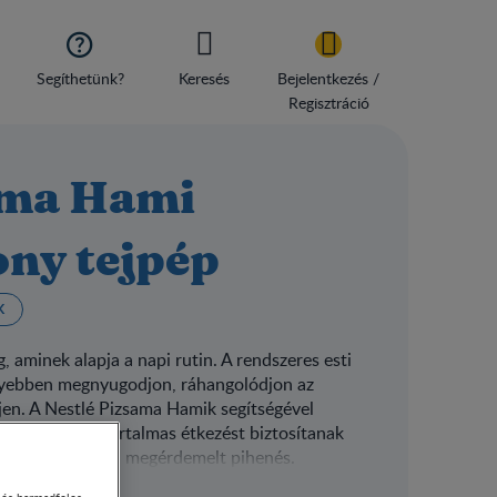

Segíthetünk?
Keresés
Bejelentkezés /
Regisztráció
ama Hami
ony tejpép
K
 aminek alapja a napi rutin. A rendszeres esti
nnyebben megnyugodjon, ráhangolódjon az
jen. A Nestlé Pizsama Hamik segítségével
menetrend és tartalmas étkezést biztosítanak
 pedig jöhet a jól megérdemelt pihenés.