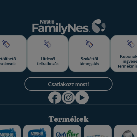
Kuponok
etölthető
Hírlevél
Szakértői
ingyen
isokosok
feliratkozás
támogatás
termékmi
Csatlakozz most!
Termékek