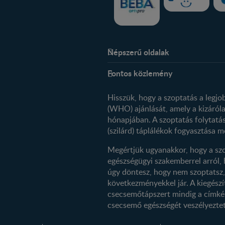
Népszerű oldalak
Rólunk
Fontos közlemény
Kapcsolat
Történetünk
Hisszük, hogy a szoptatás a legj
(WHO) ajánlását, amely a kizárólag
hónapjában. A szoptatás folytatás
(szilárd) táplálékok fogyasztása me
Megértjük ugyanakkor, hogy a szo
egészségügyi szakemberrel arról,
úgy döntesz, hogy nem szoptatsz,
következményekkel jár. A kiegészí
csecsemőtápszert mindig a címkén 
csecsemő egészségét veszélyezte