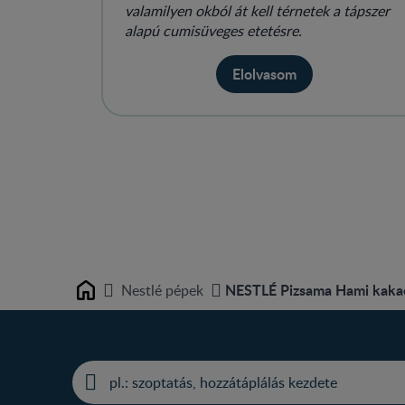
valamilyen okból át kell térnetek a tápszer
alapú cumisüveges etetésre.
Elolvasom
NESTLÉ Pizsama Hami kakaó
Nestlé pépek
Home