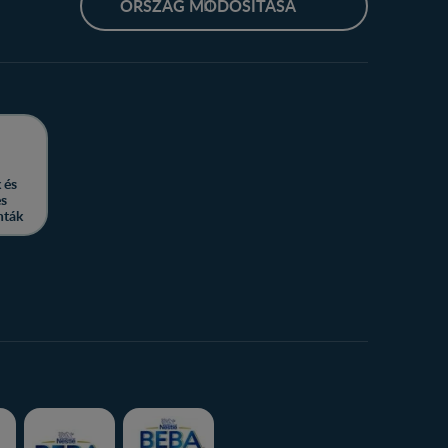
ORSZÁG MÓDOSÍTÁSA
 és
es
nták