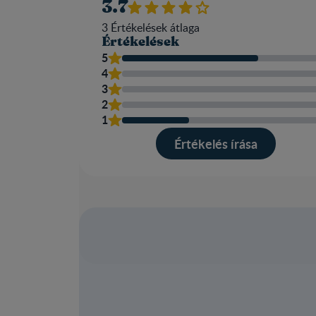
3.7
3
Értékelések átlaga​
Értékelések
5
4
3
2
1
Értékelés írása​