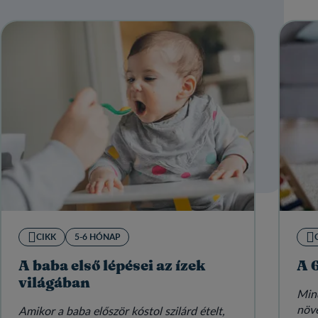
CIKK
5-6 HÓNAP
A baba első lépései az ízek
A 
világában
Min
növe
Amikor a baba először kóstol szilárd ételt,