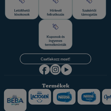
Letölthető
Hírlevél
Szakértői
kisokosok
feliratkozás
támogatás
Kuponok és
ingyenes
termékminták
Csatlakozz most!
Termékek