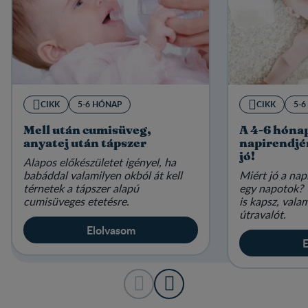
CIKK
5-6 HÓNAP
CIKK
5-
Mell után cumisüveg,
A 4-6 hóna
anyatej után tápszer
napirendjé
jó!
Alapos előkészületet igényel, ha
babáddal valamilyen okból át kell
Miért jó a nap
térnetek a tápszer alapú
egy napotok? 
cumisüveges etetésre.
is kapsz, val
útravalót.
Elolvasom
E