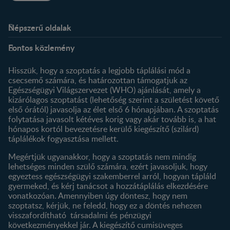
Népszerű oldalak
Rólunk
Nestlé FamilyNes Club
Fontos közlemény
Kapcsolat
Regisztráció
Történetünk
Profilom
Hisszük, hogy a szoptatás a legjobb táplálási mód a
csecsemő számára, és határozottan támogatjuk az
Termékeink
Egészségügyi Világszervezet (WHO) ajánlását, amely a
Termék kereső
kizárólagos szoptatást (lehetőség szerint a születést követő
első órától) javasolja az élet első 6 hónapjában. A szoptatás
folytatása javasolt kétéves korig vagy akár tovább is, a hat
hónapos kortól bevezetésre kerülő kiegészítő (szilárd)
táplálékok fogyasztása mellett.
Megértjük ugyanakkor, hogy a szoptatás nem mindig
lehetséges minden szülő számára, ezért javasoljuk, hogy
egyeztess egészségügyi szakemberrel arról, hogyan tápláld
gyermeked, és kérj tanácsot a hozzátáplálás elkezdésére
vonatkozóan. Amennyiben úgy döntesz, hogy nem
szoptatsz, kérjük, ne feledd, hogy ez a döntés nehezen
visszafordítható társadalmi és pénzügyi
következményekkel jár. A kiegészítő cumisüveges