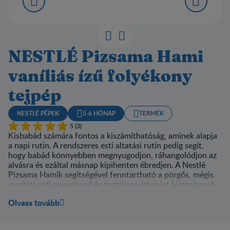
NESTLÉ Pizsama Hami
vaníliás ízű folyékony
tejpép
NESTLÉ PÉPEK
5-6 HÓNAP
TERMÉK
5 (3)
Kisbabád számára fontos a kiszámíthatóság, aminek alapja
a napi rutin. A rendszeres esti altatási rutin pedig segít,
hogy babád könnyebben megnyugodjon, ráhangolódjon az
alvásra és ezáltal másnap kipihenten ébredjen. A Nestlé
Pizsama Hamik segítségével fenntartható a pörgős, mégis
meghitt esti menetrend és tartalmas étkezést biztosítanak
babádnak elalvás előtt. A finom vacsi után pedig jöhet a jól
Olvass tovább
megérdemelt pihenés.
A Nestlé vaníliás ízű Pizsama Hami fogyasztásra kész,