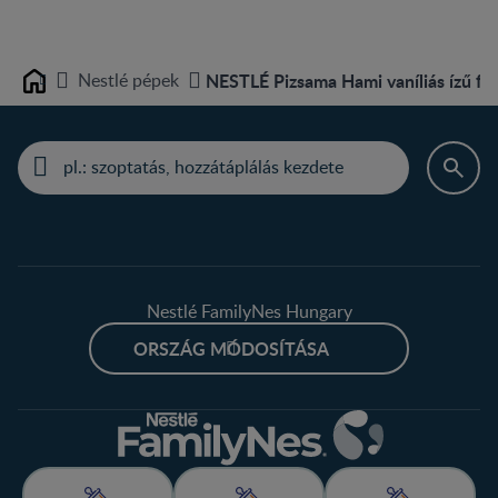
Nestlé pépek
NESTLÉ Pizsama Hami vaníliás ízű fo
Home
Nestlé FamilyNes Hungary
ORSZÁG MÓDOSÍTÁSA