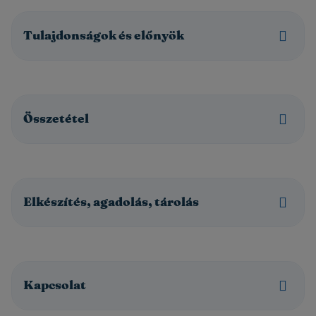
folyékony gabonás bébiétel tejjel, vitaminokkal és ásványi
anyagokkal. UHT termék, ezért hűtést nem igényel.
Egyszerre finom, tápláló, gyors és praktikus választás a
Tulajdonságok és előnyök
mindennapokra vagy utazáshoz. Egy adag (200 ml) vaníliás
ízű Pizsama Hami KALCIUMOT* és C-VITAMINT tartalmaz.
*a vonatkozó jogszabálynak megfelelően
Összetétel
Elkészítés, agadolás, tárolás
Kapcsolat