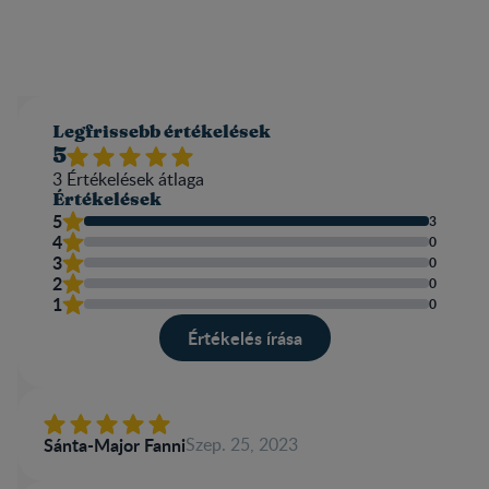
Legfrissebb értékelések
5
3
Értékelések átlaga​
Értékelések
5
3
4
0
3
0
2
0
1
0
Értékelés írása​
Sánta-Major Fanni
Szep. 25, 2023