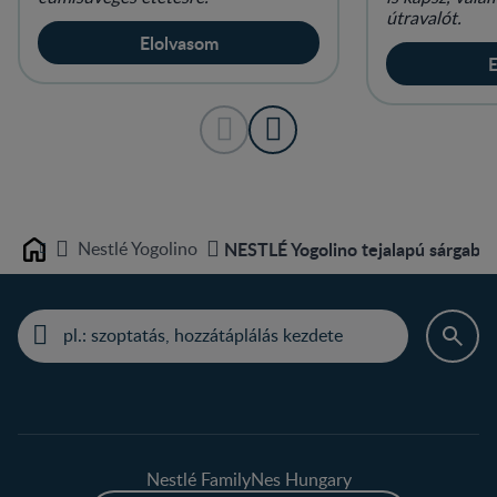
útravalót.
Elolvasom
E
Nestlé Yogolino
NESTLÉ Yogolino tejalapú sárgaba
Home
Nestlé FamilyNes Hungary