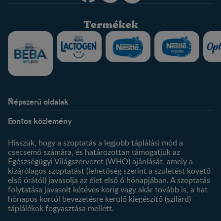
Termékek
Népszerű oldalak
Rólunk
Nestlé FamilyNes Club
Fontos közlemény
Kapcsolat
Regisztráció
Történetünk
Profilom
Hisszük, hogy a szoptatás a legjobb táplálási mód a
csecsemő számára, és határozottan támogatjuk az
Termékeink
Egészségügyi Világszervezet (WHO) ajánlását, amely a
Termék kereső
kizárólagos szoptatást (lehetőség szerint a születést követő
első órától) javasolja az élet első 6 hónapjában. A szoptatás
folytatása javasolt kétéves korig vagy akár tovább is, a hat
hónapos kortól bevezetésre kerülő kiegészítő (szilárd)
táplálékok fogyasztása mellett.