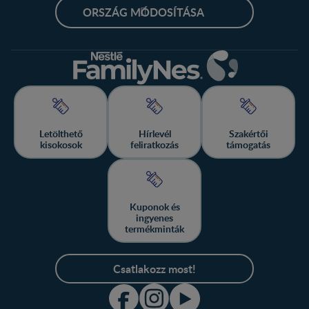
ORSZÁG MÓDOSÍTÁSA
Letölthető
Hírlevél
Szakértői
kisokosok
feliratkozás
támogatás
Kuponok és
ingyenes
termékminták
Csatlakozz most!