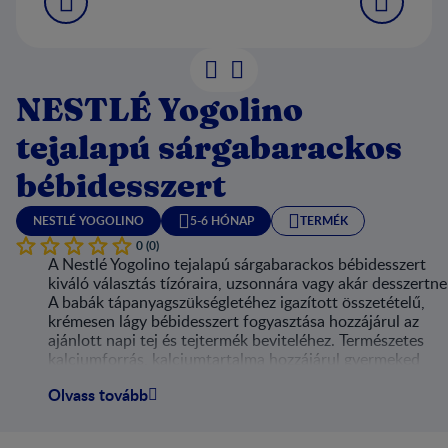
NESTLÉ Yogolino
tejalapú sárgabarackos
bébidesszert
NESTLÉ YOGOLINO
5-6 HÓNAP
TERMÉK
0 (0)
A Nestlé Yogolino tejalapú sárgabarackos bébidesszert
kiváló választás tízóraira, uzsonnára vagy akár desszertne
A babák tápanyagszükségletéhez igazított összetételű,
krémesen lágy bébidesszert fogyasztása hozzájárul az
ajánlott napi tej és tejtermék beviteléhez. Természetes
kalciumforrás, kalciumtartalma hozzájárul gyermeked
csontjainak megfelelő növekedéséhez és fejlődéséhez. A
Olvass tovább
speciális hőkezelési eljárásnak köszönhetően hűtést nem
igényel, így praktikusan bárhová magaddal viheted, legye
rövidebb vagy hosszabb utazás.