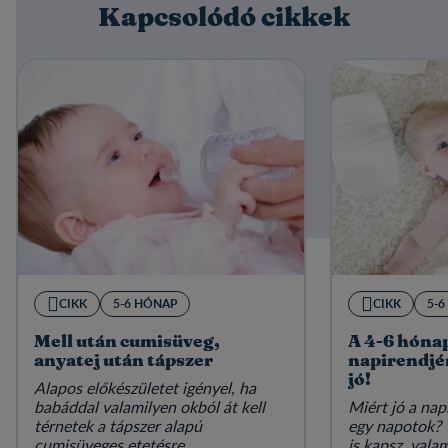
Kapcsolódó cikkek
CIKK
5-6 HÓNAP
CIKK
5-
Mell után cumisüveg,
A 4-6 hóna
anyatej után tápszer
napirendjé
jó!
Alapos előkészületet igényel, ha
babáddal valamilyen okból át kell
Miért jó a nap
térnetek a tápszer alapú
egy napotok? 
cumisüveges etetésre.
is kapsz, val