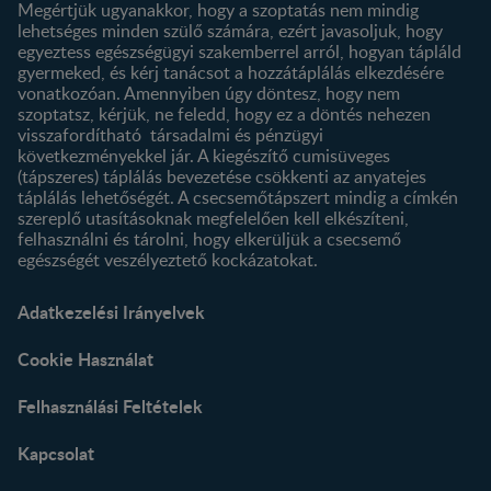
Megértjük ugyanakkor, hogy a szoptatás nem mindig
lehetséges minden szülő számára, ezért javasoljuk, hogy
egyeztess egészségügyi szakemberrel arról, hogyan tápláld
gyermeked, és kérj tanácsot a hozzátáplálás elkezdésére
vonatkozóan. Amennyiben úgy döntesz, hogy nem
szoptatsz, kérjük, ne feledd, hogy ez a döntés nehezen
visszafordítható társadalmi és pénzügyi
következményekkel jár. A kiegészítő cumisüveges
(tápszeres) táplálás bevezetése csökkenti az anyatejes
táplálás lehetőségét. A csecsemőtápszert mindig a címkén
szereplő utasításoknak megfelelően kell elkészíteni,
felhasználni és tárolni, hogy elkerüljük a csecsemő
egészségét veszélyeztető kockázatokat.
Adatkezelési Irányelvek
Cookie Használat
Felhasználási Feltételek
Kapcsolat