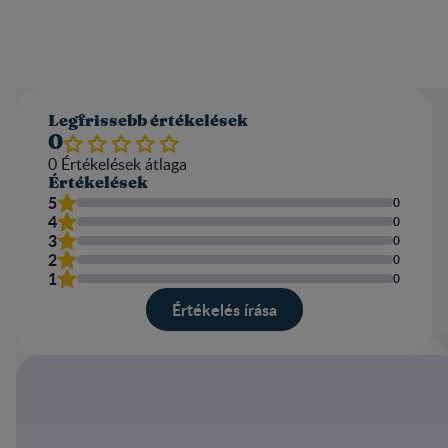
Legfrissebb értékelések
0
0
Értékelések átlaga​
Értékelések
5
0
4
0
3
0
2
0
1
0
Értékelés írása​