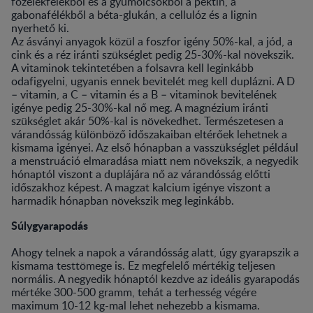
főzelékfélékből és a gyümölcsökből a pektin, a
gabonafélékből a béta-glukán, a cellulóz és a lignin
nyerhető ki.
Az ásványi anyagok közül a foszfor igény 50%-kal, a jód, a
cink és a réz iránti szükséglet pedig 25-30%-kal növekszik.
A vitaminok tekintetében a folsavra kell leginkább
odafigyelni, ugyanis ennek bevitelét meg kell duplázni. A D
– vitamin, a C – vitamin és a B – vitaminok bevitelének
igénye pedig 25-30%-kal nő meg. A magnézium iránti
szükséglet akár 50%-kal is növekedhet. Természetesen a
várandósság különböző időszakaiban eltérőek lehetnek a
kismama igényei. Az első hónapban a vasszükséglet például
a menstruáció elmaradása miatt nem növekszik, a negyedik
hónaptól viszont a duplájára nő az várandósság előtti
időszakhoz képest. A magzat kalcium igénye viszont a
harmadik hónapban növekszik meg leginkább.
Súlygyarapodás
Ahogy telnek a napok a várandósság alatt, úgy gyarapszik a
kismama testtömege is. Ez megfelelő mértékig teljesen
normális. A negyedik hónaptól kezdve az ideális gyarapodás
mértéke 300-500 gramm, tehát a terhesség végére
maximum 10-12 kg-mal lehet nehezebb a kismama.