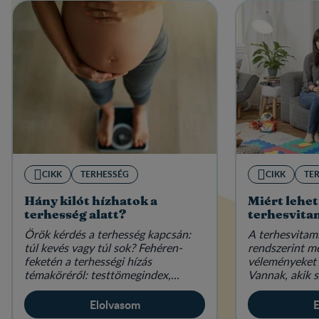
CIKK
TERHESSÉG
CIKK
TE
Hány kilót hízhatok a
Miért lehet
terhesség alatt?
terhesvita
Örök kérdés a terhesség kapcsán:
A terhesvitam
túl kevés vagy túl sok? Fehéren-
rendszerint m
feketén a terhességi hízás
véleményeket 
témaköréről: testtömegindex,
Vannak, akik s
étkezés és életmód várandósan.
elengedhetetl
mások hallani 
Elolvasom
E