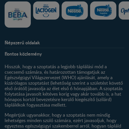
Népszerű oldalak
Rólunk
Nestlé FamilyNes Club
Fontos közlemény
Kapcsolat
Regisztráció
Történetünk
Profilom
Hisszük, hogy a szoptatás a legjobb táplálási mód a
csecsemő számára, és határozottan támogatjuk az
Termékeink
Egészségügyi Világszervezet (WHO) ajánlását, amely a
Termék kereső
kizárólagos szoptatást (lehetőség szerint a születést követő
első órától) javasolja az élet első 6 hónapjában. A szoptatás
folytatása javasolt kétéves korig vagy akár tovább is, a hat
hónapos kortól bevezetésre kerülő kiegészítő (szilárd)
táplálékok fogyasztása mellett.
Megértjük ugyanakkor, hogy a szoptatás nem mindig
lehetséges minden szülő számára, ezért javasoljuk, hogy
egyeztess egészségügyi szakemberrel arról, hogyan tápláld