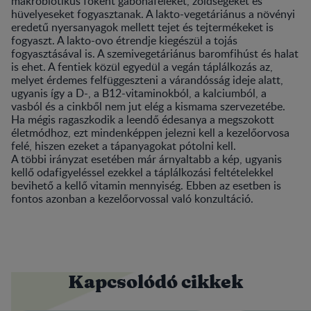
makrobiotikus főként gabonaféléket, zöldségeket és
hüvelyeseket fogyasztanak. A lakto-vegetáriánus a növényi
eredetű nyersanyagok mellett tejet és tejtermékeket is
fogyaszt. A lakto-ovo étrendje kiegészül a tojás
fogyasztásával is. A szemivegetáriánus baromfihúst és halat
is ehet. A fentiek közül egyedül a vegán táplálkozás az,
melyet érdemes felfüggeszteni a várandósság ideje alatt,
ugyanis így a D-, a B12-vitaminokból, a kalciumból, a
vasból és a cinkből nem jut elég a kismama szervezetébe.
Ha mégis ragaszkodik a leendő édesanya a megszokott
életmódhoz, ezt mindenképpen jelezni kell a kezelőorvosa
felé, hiszen ezeket a tápanyagokat pótolni kell.
A többi irányzat esetében már árnyaltabb a kép, ugyanis
kellő odafigyeléssel ezekkel a táplálkozási feltételekkel
bevihető a kellő vitamin mennyiség. Ebben az esetben is
fontos azonban a kezelőorvossal való konzultáció.
Kapcsolódó cikkek