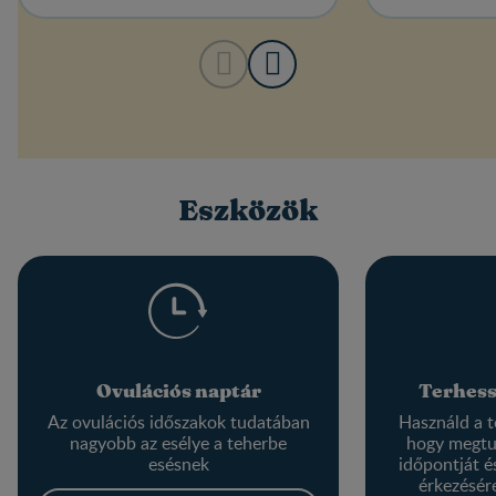
Eszközök
Ovulációs naptár
Terhess
Az ovulációs időszakok tudatában
Használd a t
nagyobb az esélye a teherbe
hogy megtu
esésnek
időpontját és
érkezésér