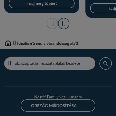
se
Tudj meg többet
Tudj
Ideális étrend a várandósság alatt
Home
Nestlé FamilyNes Hungary
ORSZÁG MÓDOSÍTÁSA