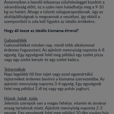
Amennyiben a leendő édesanya súlyfelesleggel küzdött a
várandósság előtt, ez a szám nem haladhatja meg a 9-10
kg-os határt. Ahogy a túlzott súlygyarapodásnak, úgy az
alultápláltságnak is megvannak a veszélyei, így ebből a
szempontból is oda kell figyelni az ideális értékekre.
Hogy áll össze az ideális kismama étrend?
Gabonafélék
Gabonaféléket minden nap, minél több alkalommal
érdemes fogyasztani. Az ajánlott mennyiség naponta 6-8
egység. Egy egységnek felel meg például egy szelet pizza
vagy egy szelet kenyér és egy szelet kalács.
Tejtermékek
Napi legalább fél liter tejet vagy ezzel egyenértékű
tejterméket érdemes bevinni a kismama szervezetébe. Az
ajánlott mennyiség naponta 3-4 egység. Egy egységnek
felel meg például 2 dl tej vagy egy pohár joghurt.
Húsok, halak, tojás
Jelentős szerepük van a magas fehérje, vitamin és ásványi
anyag tartalmuk miatt. Ajánlott mennyiség naponta 2-3
egység. Egy egységnek felel meg például 10 dkg sovány hús,