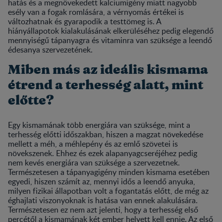
hatás és a megnövekedett kalciumigény miatt nagyobb
esély van a fogak romlására, a vérnyomás értékei is
változhatnak és gyarapodik a testtömeg is. A
hiányállapotok kialakulásának elkerüléséhez pedig elegendő
mennyiségű tápanyagra és vitaminra van szüksége a leendő
édesanya szervezetének.
Miben más az ideális kismama
étrend a terhesség alatt, mint
előtte?
Egy kismamának több energiára van szüksége, mint a
terhesség előtti időszakban, hiszen a magzat növekedése
mellett a méh, a méhlepény és az emlő szövetei is
növekszenek. Ehhez és ezek alapanyagcseréjéhez pedig
nem kevés energiára van szüksége a szervezetnek.
Természetesen a tápanyagigény minden kismama esetében
egyedi, hiszen számít az, mennyi idős a leendő anyuka,
milyen fizikai állapotban volt a fogantatás előtt, de még az
éghajlati viszonyoknak is hatása van ennek alakulására.
Természetesen ez nem azt jelenti, hogy a terhesség első
percétől a kismamának két ember helyett kell ennie. Az első