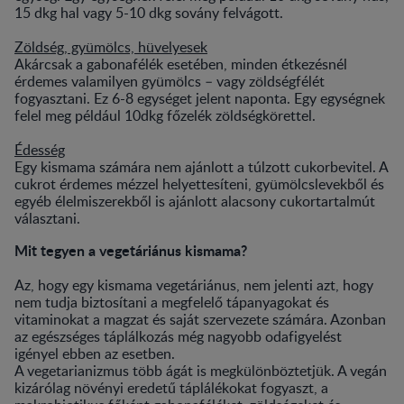
15 dkg hal vagy 5-10 dkg sovány felvágott.
Zöldség, gyümölcs, hüvelyesek
Akárcsak a gabonafélék esetében, minden étkezésnél
érdemes valamilyen gyümölcs – vagy zöldségfélét
fogyasztani. Ez 6-8 egységet jelent naponta. Egy egységnek
felel meg például 10dkg főzelék zöldségkörettel.
Édesség
Egy kismama számára nem ajánlott a túlzott cukorbevitel. A
cukrot érdemes mézzel helyettesíteni, gyümölcslevekből és
egyéb élelmiszerekből is ajánlott alacsony cukortartalmút
választani.
Mit tegyen a vegetáriánus kismama?
Az, hogy egy kismama vegetáriánus, nem jelenti azt, hogy
nem tudja biztosítani a megfelelő tápanyagokat és
vitaminokat a magzat és saját szervezete számára. Azonban
az egészséges táplálkozás még nagyobb odafigyelést
igényel ebben az esetben.
A vegetarianizmus több ágát is megkülönböztetjük. A vegán
kizárólag növényi eredetű táplálékokat fogyaszt, a