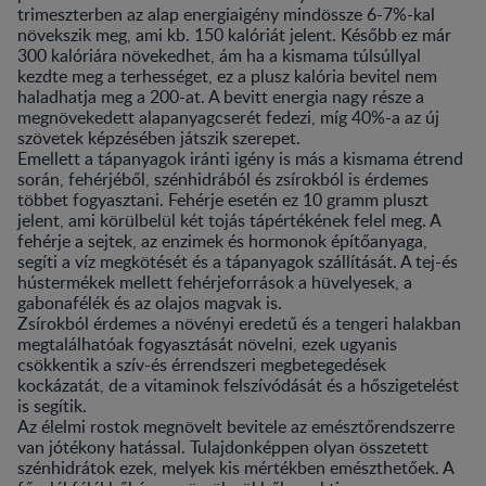
trimeszterben az alap energiaigény mindössze 6-7%-kal
növekszik meg, ami kb. 150 kalóriát jelent. Később ez már
300 kalóriára növekedhet, ám ha a kismama túlsúllyal
kezdte meg a terhességet, ez a plusz kalória bevitel nem
haladhatja meg a 200-at. A bevitt energia nagy része a
megnövekedett alapanyagcserét fedezi, míg 40%-a az új
szövetek képzésében játszik szerepet.
Emellett a tápanyagok iránti igény is más a kismama étrend
során, fehérjéből, szénhidrából és zsírokból is érdemes
többet fogyasztani. Fehérje esetén ez 10 gramm pluszt
jelent, ami körülbelül két tojás tápértékének felel meg. A
fehérje a sejtek, az enzimek és hormonok építőanyaga,
segíti a víz megkötését és a tápanyagok szállítását. A tej-és
hústermékek mellett fehérjeforrások a hüvelyesek, a
gabonafélék és az olajos magvak is.
Zsírokból érdemes a növényi eredetű és a tengeri halakban
megtalálhatóak fogyasztását növelni, ezek ugyanis
csökkentik a szív-és érrendszeri megbetegedések
kockázatát, de a vitaminok felszívódását és a hőszigetelést
is segítik.
Az élelmi rostok megnövelt bevitele az emésztőrendszerre
van jótékony hatással. Tulajdonképpen olyan összetett
szénhidrátok ezek, melyek kis mértékben emészthetőek. A