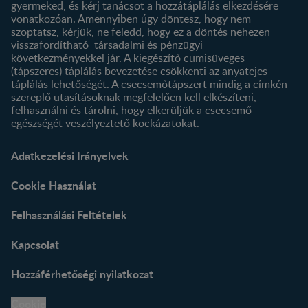
gyermeked, és kérj tanácsot a hozzátáplálás elkezdésére
vonatkozóan. Amennyiben úgy döntesz, hogy nem
szoptatsz, kérjük, ne feledd, hogy ez a döntés nehezen
visszafordítható társadalmi és pénzügyi
következményekkel jár. A kiegészítő cumisüveges
(tápszeres) táplálás bevezetése csökkenti az anyatejes
táplálás lehetőségét. A csecsemőtápszert mindig a címkén
szereplő utasításoknak megfelelően kell elkészíteni,
felhasználni és tárolni, hogy elkerüljük a csecsemő
egészségét veszélyeztető kockázatokat.
Adatkezelési Irányelvek
Cookie Használat
Felhasználási Feltételek
Kapcsolat
Hozzáférhetőségi nyilatkozat
Cookie