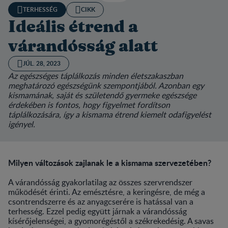
TERHESSÉG
CIKK
Ideális étrend a
várandósság alatt
JÚL. 28, 2023
Az egészséges táplálkozás minden életszakaszban
meghatározó egészségünk szempontjából. Azonban egy
kismamának, saját és születendő gyermeke egészsége
érdekében is fontos, hogy figyelmet fordítson
táplálkozására, így a kismama étrend kiemelt odafigyelést
igényel.
Milyen változások zajlanak le a kismama szervezetében?
A várandósság gyakorlatilag az összes szervrendszer
működését érinti. Az emésztésre, a keringésre, de még a
csontrendszerre és az anyagcserére is hatással van a
terhesség. Ezzel pedig együtt járnak a várandósság
kísérőjelenségei, a gyomorégéstől a székrekedésig. A savas