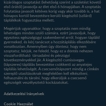
Termék kereső
kizárólagos szoptatást (lehetőség szerint a születést követő
első órától) javasolja az élet első 6 hónapjában. A szoptatás
folytatása javasolt kétéves korig vagy akár tovább is, a hat
hónapos kortól bevezetésre kerülő kiegészítő (szilárd)
táplálékok fogyasztása mellett.
Megértjük ugyanakkor, hogy a szoptatás nem mindig
lehetséges minden szülő számára, ezért javasoljuk, hogy
egyeztess egészségügyi szakemberrel arról, hogyan tápláld
gyermeked, és kérj tanácsot a hozzátáplálás elkezdésére
vonatkozóan. Amennyiben úgy döntesz, hogy nem
szoptatsz, kérjük, ne feledd, hogy ez a döntés nehezen
visszafordítható társadalmi és pénzügyi
következményekkel jár. A kiegészítő cumisüveges
(tápszeres) táplálás bevezetése csökkenti az anyatejes
táplálás lehetőségét. A csecsemőtápszert mindig a címkén
szereplő utasításoknak megfelelően kell elkészíteni,
felhasználni és tárolni, hogy elkerüljük a csecsemő
egészségét veszélyeztető kockázatokat.
Adatkezelési Irányelvek
Cookie Használat