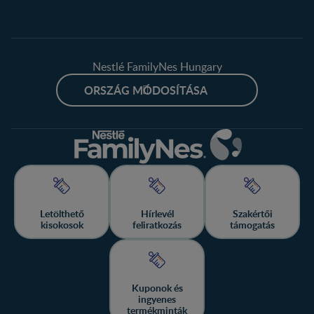
Nestlé FamilyNes Hungary
ORSZÁG MÓDOSÍTÁSA
Letölthető
Hírlevél
Szakértői
kisokosok
feliratkozás
támogatás
Kuponok és
ingyenes
termékminták