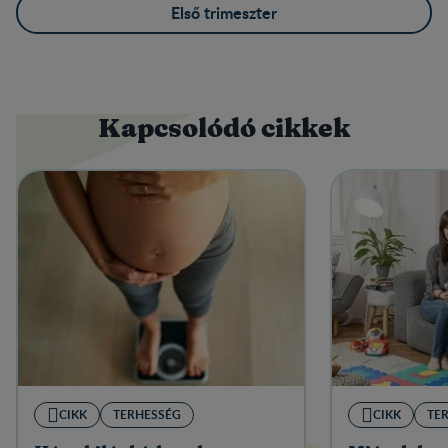
Első trimeszter
Kapcsolódó cikkek
CIKK
TERHESSÉG
CIKK
TE