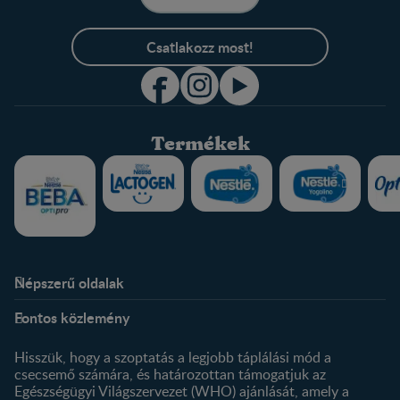
Csatlakozz most!
Termékek
Népszerű oldalak
Rólunk
Nestlé FamilyNes Club
Fontos közlemény
Kapcsolat
Regisztráció
Történetünk
Profilom
Hisszük, hogy a szoptatás a legjobb táplálási mód a
csecsemő számára, és határozottan támogatjuk az
Termékeink
Egészségügyi Világszervezet (WHO) ajánlását, amely a