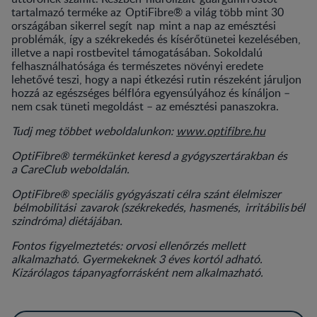
tartalmazó terméke az OptiFibre® a világ több mint 30
országában sikerrel segít nap mint a nap az emésztési
problémák, így a székrekedés és kísérőtünetei kezelésében,
illetve a napi rostbevitel támogatásában. Sokoldalú
felhasználhatósága és természetes növényi eredete
lehetővé teszi, hogy a napi étkezési rutin részeként járuljon
hozzá az egészséges bélflóra egyensúlyához és kínáljon –
nem csak tüneti megoldást – az emésztési panaszokra.
Tudj meg többet weboldalunkon:
www.optifibre.hu
OptiFibre® termékünket keresd a gyógyszertárakban és
a CareClub weboldalán.
OptiFibre® speciális gyógyászati célra szánt élelmiszer
bélmobilitási zavarok (székrekedés, hasmenés, irritábilis bél
szindróma) diétájában.
Fontos figyelmeztetés: orvosi ellenőrzés mellett
alkalmazható. Gyermekeknek 3 éves kortól adható.
Kizárólagos tápanyagforrásként nem alkalmazható.