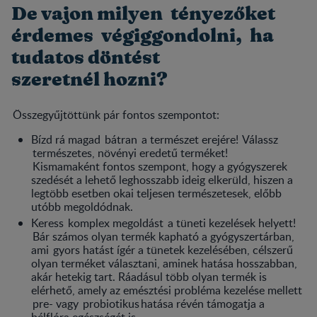
De vajon milyen tényezőket
érdemes végiggondolni, ha
tudatos döntést
szeretnél hozni?
Összegyűjtöttünk pár fontos szempontot:
Bízd rá magad bátran a természet erejére! Válassz
természetes, növényi eredetű terméket!
Kismamaként fontos szempont, hogy a gyógyszerek
szedését a lehető leghosszabb ideig elkerüld, hiszen a
legtöbb esetben okai teljesen természetesek, előbb
utóbb megoldódnak.
Keress komplex megoldást a tüneti kezelések helyett!
Bár számos olyan termék kapható a gyógyszertárban,
ami gyors hatást ígér a tünetek kezelésében, célszerű
olyan terméket választani, aminek hatása hosszabban,
akár hetekig tart. Ráadásul több olyan termék is
elérhető, amely az emésztési probléma kezelése mellett
pre- vagy probiotikus hatása révén támogatja a
bélflóra egészségét is.