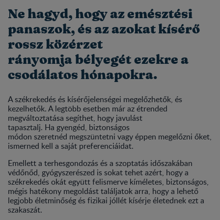
Ne hagyd, hogy az emésztési
panaszok, és az azokat kísérő
rossz közérzet
rányomja bélyegét ezekre a
csodálatos hónapokra.
A székrekedés és kísérőjelenségei megelőzhetők, és
kezelhetők. A legtöbb esetben már az étrended
megváltoztatása segíthet, hogy javulást
tapasztalj. Ha gyengéd, biztonságos
módon szeretnéd megszüntetni vagy éppen megelőzni őket,
ismerned kell a saját preferenciáidat.
Emellett a terhesgondozás és a szoptatás időszakában
védőnőd, gyógyszerészed is sokat tehet azért, hogy a
székrekedés okát együtt felismerve kíméletes, biztonságos,
mégis hatékony megoldást találjatok arra, hogy a lehető
legjobb életminőség és fizikai jóllét kísérje életednek ezt a
szakaszát.