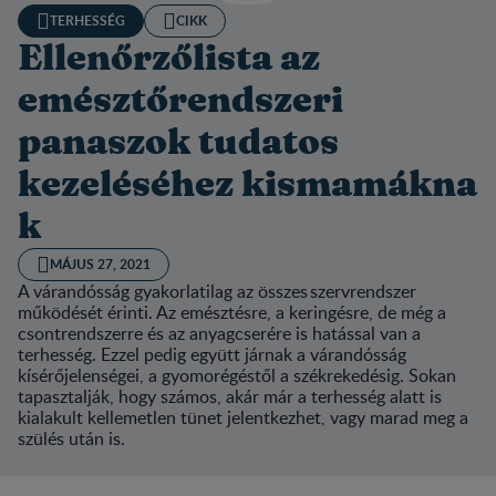
TERHESSÉG
CIKK
Ellenőrzőlista az
emésztőrendszeri
panaszok tudatos
kezeléséhez kismamákna
k
MÁJUS 27, 2021
A várandósság gyakorlatilag az összes szervrendszer
működését érinti. Az emésztésre, a keringésre, de még a
csontrendszerre és az anyagcserére is hatással van a
terhesség. Ezzel pedig együtt járnak a várandósság
kísérőjelenségei, a gyomorégéstől a székrekedésig. Sokan
tapasztalják, hogy számos, akár már a terhesség alatt is
kialakult kellemetlen tünet jelentkezhet, vagy marad meg a
szülés után is.