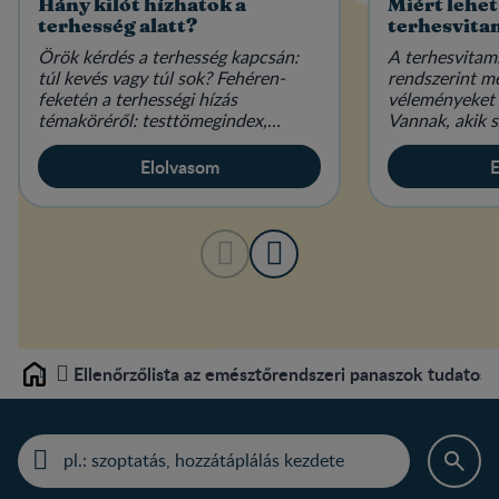
Hány kilót hízhatok a
Miért lehet
terhesség alatt?
terhesvita
Örök kérdés a terhesség kapcsán:
A terhesvitam
túl kevés vagy túl sok? Fehéren-
rendszerint m
feketén a terhességi hízás
véleményeket 
témaköréről: testtömegindex,
Vannak, akik s
étkezés és életmód várandósan.
elengedhetetl
mások hallani 
Elolvasom
E
Ellenőrzőlista az emésztőrendszeri panaszok tudato
Home