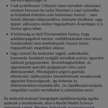
Csak praktikusan! Célszerű olyan terméket választani,
amelyet könnyen be tudsz illeszteni a napi rutinodba –
ez kisbabád érekzése után különösen fontos! -, nem
kötött étkezési időpontokhoz, könnyen tárolható, vagy
éppen változatos módon fogyasztható. A semleges íz is
fontos igény lehet.
A biztonság az első! Kismamaként fontos, hogy
adalékanyagoktól mentes, mellékhatásokat nem okozó,
hozzászokást nem eredményező, hosszú távon
fogyasztható megoldást válassz.
Légy nyitott! Az emésztést segítő, székrekedés,
hasmenés kezelését szolgáló termékek polcán egyaránt
találunk gyógyszereket, étrend kiegészítőket, és
úgynevezett speciális gyógyászati célra szánt
élelmiszereket. Mindegyikre szigorú gyártási
ellenőrzési, tájékoztatási követelmények vonatkoznak,
egyaránt biztonságosak, így érdemes az
élelmiszerekhez közelebb álló, ún. táplálkozási terápiás
megoldást nyújtó termékeket is számításba venni.
Az emésztőrendszeri betegségek táplálásterápiája egyike
azoknak a területeknek, ahol a Nestlé Health Science
úttörőnek számít. Részben hidrolizált guargumi rostot