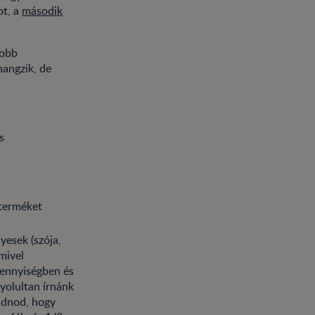
ot, a
második
yobb
angzik, de
s
jterméket
lyesek (szója,
mivel
 mennyiségben és
nyolultan írnánk
tudnod, hogy