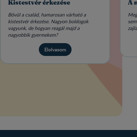
Kistestvér érkezése
A 
Bővül a család, hamarosan várható a
Meg
kistestvér érkezése. Nagyon boldogok
sem 
vagyunk, de hogyan reagál majd a
zajl
nagyobbik gyermekem?
Elolvasom