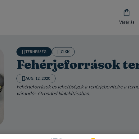

Vásárlás
TERHESSÉG
CIKK
Fehérjeforrások te
AUG. 12, 2020
Fehérjeforrások és lehetőségek a fehérjebevitelre a terh
várandós étrended kialakításában.