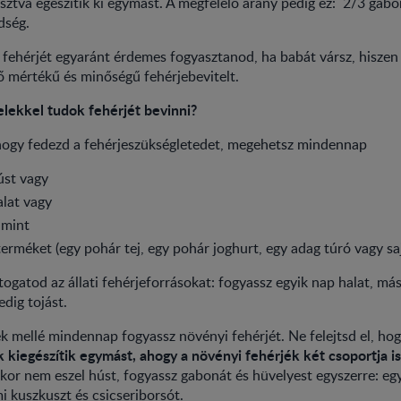
sztva egészítik ki egymást. A megfelelő arány pedig ez: 2/3 gabo
dség.
i fehérjét egyaránt érdemes fogyasztanod, ha babát vársz, hiszen
ő mértékű és minőségű fehérjebevitelt.
elekkel tudok fehérjét bevinni?
hogy fedezd a fehérjeszükségletedet, megehetsz mindennap
úst vagy
lat vagy
amint
terméket (egy pohár tej, egy pohár joghurt, egy adag túró vagy saj
ltogatod az állati fehérjeforrásokat: fogyassz egyik nap halat, má
dig tojást.
k mellé mindennap fogyassz növényi fehérjét. Ne felejtsd el, ho
 kiegészítik egymást, ahogy a növényi fehérjék két csoportja is
kor nem eszel húst, fogyassz gabonát és hüvelyest egyszerre: egy
i kuszkuszt és csicseriborsót.