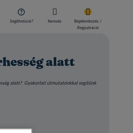

Segíthetünk?
Keresés
Bejelentkezés /
Regisztráció
rhesség alatt
esség alatt? Gyakorlati útmutatónkkal segítünk