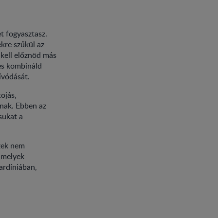
et fogyasztasz.
ekre szűkül az
 kell előznöd más
 és kombináld
ívódását.
tojás,
ynak. Ebben az
sukat a
ezek nem
amelyek
zardíniában,