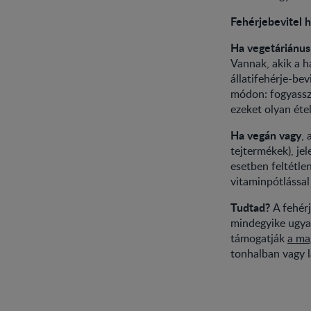
Fehérjebevitel h
Ha vegetáriánus
Vannak, akik a ha
állatifehérje-be
módon: fogyassz 
ezeket olyan éte
Ha vegán vagy
, 
tejtermékek), je
esetben feltétle
vitaminpótlással
Tudtad?
A fehér
mindegyike ugya
támogatják
a ma
tonhalban vagy 