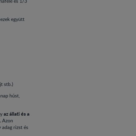
naféle és 1/3
 ezek együtt
t stb.)
snap húst,
az állati és a
gy
.
Azon
 adag rizst és