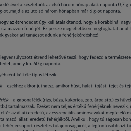
kedésével a készletből: az első három hónap alatt naponta 0,7 g-
g-ot ,majd a az utolsó három hónapban már 6 g-ot naponta.
, hogy az étrendedet úgy kell átalakítanod, hogy a korábbinál nag
rtalmazzon fehérjét. Ez persze meglehetősen megfoghatatlanul h
ok gyakorlati tanácsot adunk a fehérjekérdéshez!
kiegyensúlyozott étrend lehetővé teszi, hogy fedezd a természete
etedet, amely kb. 60 g naponta.
ébként kétféle típus létezik:
ék
– ezekhez akkor juthatsz, amikor húst, halat, tojást, tejet és te
rjék
– a gabonafélék (rizs, búza, kukorica, zab, árpa,stb.) és hüve
stb.) tartalmazzák. Ezeket nem teljes értékű fehérjéknek nevezik, 
 eltér az állati eredetű, az esszenciális aminosavakat megfelelő
talmazó, állati eredetű fehérjéktől. Anélkül, hogy túlságosan bo
i fehérjecsoport részletes tulajdonságairól, a legfontosabb azt 