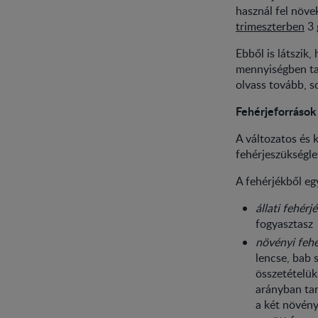
használ fel növe
trimeszterben
3 
Ebből is látszik
mennyiségben ta
olvass tovább, s
Fehérjeforrások
A változatos és 
fehérjeszükségl
A fehérjékből egy
állati fehérj
fogyasztasz
növényi fehé
lencse, bab 
összetételük
arányban tar
a két növény