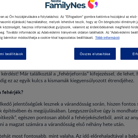
an az Ön hozzájárulására a folytatáshoz. Az "Elfogadom" gombra kattintva hozzájárul az első
 hasonló eljárások) használatához, melyek lehetővé teszik, hogy az Ön böngészési élményét j
k közönségét, hasznos információkat gyűjtsünk, valamint az érdeklődésének megfelelő hird
források terhesség alatt -
eg. További információk az Adatvédelmi Irányelvek oldalon találhatók. Az "Adatvédelmi beáll
Több információ
ig bármikor módosíthatja a cookie-kkal kapcsolatos beállításait.
lati útmutató
mi beállítások
Összes elutasítása
El
zeretnél mindent jól csinálni, egészséges életmódot folytatni, he
hogyan és nagyjából mit és hogyan egyél, de most nézzük egy ki
kérdést! Már találkoztál a „fehérjeforrás” kifejezéssel, de lehet,
ig ez az egyik kulcs a kismamák kiegyensúlyozott étrendjéhez.
a fehérjék?
lkedő jelentőségűek lesznek a várandósság során, hiszen fontos 
ek építésében és megújulásában. Leegyszerűsítve úgy is mondhat
ítkezik”, egészen pontosan abból a fehérjekészletből, amit az any
ni a magzat számára a várandósság első néhány hete után.
 tehát most fontosabb, mint valaha. Az idő előrehaladtával a bab