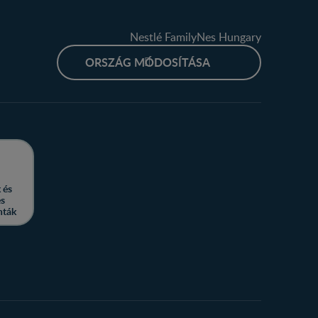
Nestlé FamilyNes Hungary
ORSZÁG MÓDOSÍTÁSA
 és
es
nták