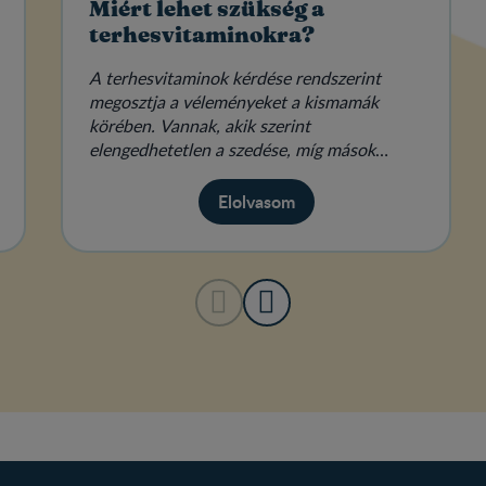
Miért lehet szükség a
terhesvitaminokra?
A terhesvitaminok kérdése rendszerint
megosztja a véleményeket a kismamák
körében. Vannak, akik szerint
elengedhetetlen a szedése, míg mások
hallani sem akarnak róla.
Elolvasom