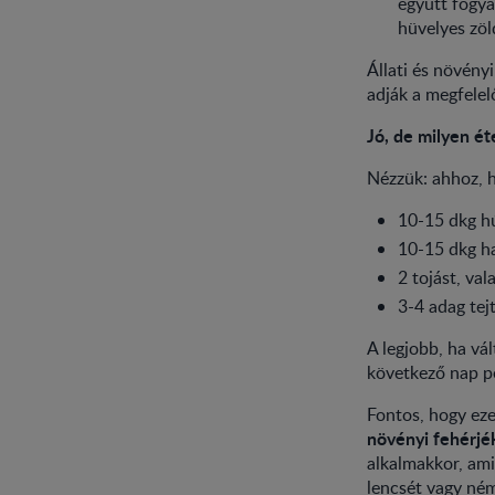
együtt fogya
hüvelyes zöl
Állati és növény
adják a megfelel
Jó, de milyen ét
Nézzük: ahhoz, 
10-15 dkg h
10-15 dkg ha
2 tojást, val
3-4 adag tej
A legjobb, ha vá
következő nap pe
Fontos, hogy eze
növényi fehérjék
alkalmakkor, ami
lencsét vagy ném