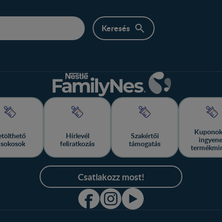
Kuponok
etölthető
Hírlevél
Szakértői
ingyen
isokosok
feliratkozás
támogatás
termékmi
Csatlakozz most!