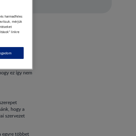
- és harmadfeles
avítsuk, mérjük
etéseket
ítások" linkre
fogadom
lyesen étkezni.
csit
 hogy ez így nem
szerepet
nánk, hogy a
ai szervezet
a egyre többet