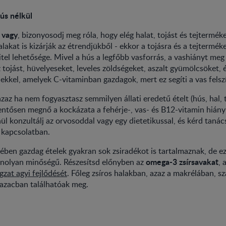
ús nélkül
 vagy
, bizonyosodj meg róla, hogy elég halat, tojást és tejtermék
lakat is kizárják az étrendjükből - ekkor a tojásra és a tejtermék
vitel lehetősége. Mivel a hús a legfőbb vasforrás, a vashiányt meg
tojást, hüvelyeseket, leveles zöldségeket, aszalt gyümölcsöket,
lekkel, amelyek C-vitaminban gazdagok, mert ez segíti a vas felsz
azaz ha nem fogyasztasz semmilyen állati eredetű ételt (hús, hal, 
lentősen megnő a kockázata a fehérje-, vas- és B12-vitamin hián
nül konzultálj az orvosoddal vagy egy dietetikussal, és kérd tanác
 kapcsolatban.
jében gazdag ételek gyakran sok zsiradékot is tartalmaznak, de 
omega-3 zsírsavakat
nolyan minőségű. Részesítsd előnyben az
, 
gzat agyi fejlődését
. Főleg zsíros halakban, azaz a makrélában, s
lazacban találhatóak meg.