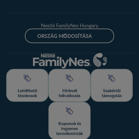
Nestlé FamilyNes Hungary
ORSZÁG MÓDOSÍTÁSA
Letölthető
Hírlevél
Szakértői
kisokosok
feliratkozás
támogatás
Kuponok és
ingyenes
termékminták