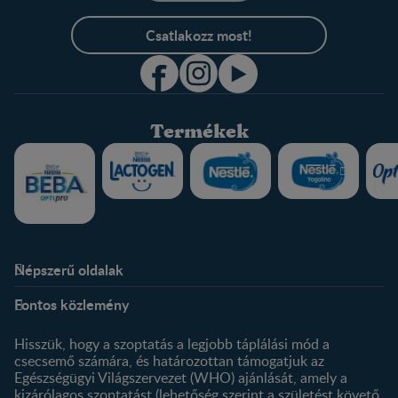
Csatlakozz most!
Termékek
Népszerű oldalak
Rólunk
Nestlé FamilyNes Club
Fontos közlemény
Kapcsolat
Regisztráció
Történetünk
Profilom
Hisszük, hogy a szoptatás a legjobb táplálási mód a
csecsemő számára, és határozottan támogatjuk az
Termékeink
Egészségügyi Világszervezet (WHO) ajánlását, amely a
Termék kereső
kizárólagos szoptatást (lehetőség szerint a születést követő