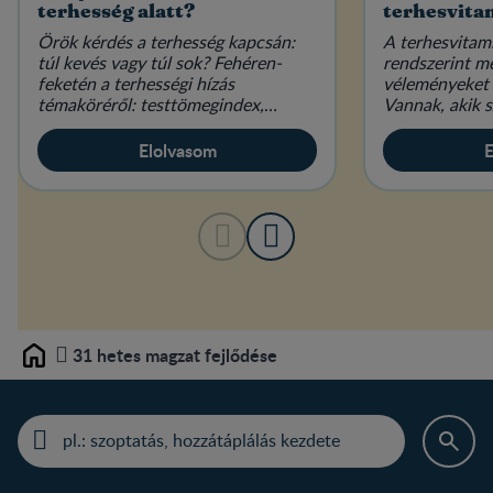
terhesség alatt?
terhesvita
Örök kérdés a terhesség kapcsán:
A terhesvitam
túl kevés vagy túl sok? Fehéren-
rendszerint m
feketén a terhességi hízás
véleményeket 
témaköréről: testtömegindex,
Vannak, akik s
étkezés és életmód várandósan.
elengedhetetl
mások hallani 
Elolvasom
E
31 hetes magzat fejlődése
Home