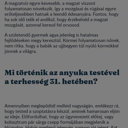
A magzatvíz egyre kevesebb, a magzat viszont
folyamatosan növekszik, így a mozgásai és rúgásai egyre
erőteljesebben hatnak a leendő édesanyára. Fontos, hogy
ha sok idő telik el anélkül, hogy érzékelnéd a magzat
mozgását, azonnal keresd fel orvosod.
A születendő gyermek agya jelenleg is hatalmas
fejlődéseken megy keresztül. Körmei folyamatosan nőnek,
nem ritka, hogy a babák az ujjbegyen túl nyúló körmökkel
jönnek a világra.
Mi történik az anyuka testével
a terhesség 31. hetében?
Amennyiben meglepődtél melleid nagyságán, emlékezz rá,
hogy tested a szoptatásra készül, aminek hamarosan eljön
az ideje. Előfordulhat, hogy az úgynevezett előtej, vagy
kolosztrum pár sárga csepp formájában megjelenik a
blúzodon. Habár meglepő jelenség, nagyon jót jelent. Azt