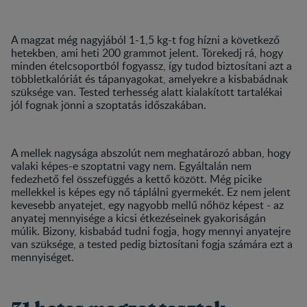
A magzat még nagyjából 1-1,5 kg-t fog hízni a következő
hetekben, ami heti 200 grammot jelent. Törekedj rá, hogy
minden ételcsoportból fogyassz, így tudod biztosítani azt a
többletkalóriát és tápanyagokat, amelyekre a kisbabádnak
szüksége van. Tested terhesség alatt kialakított tartalékai
jól fognak jönni a szoptatás időszakában.
A mellek nagysága abszolút nem meghatározó abban, hogy
valaki képes-e szoptatni vagy nem. Egyáltalán nem
fedezhető fel összefüggés a kettő között. Még picike
mellekkel is képes egy nő táplálni gyermekét. Ez nem jelent
kevesebb anyatejet, egy nagyobb mellű nőhöz képest - az
anyatej mennyisége a kicsi étkezéseinek gyakoriságán
múlik. Bizony, kisbabád tudni fogja, hogy mennyi anyatejre
van szüksége, a tested pedig biztosítani fogja számára ezt a
mennyiséget.