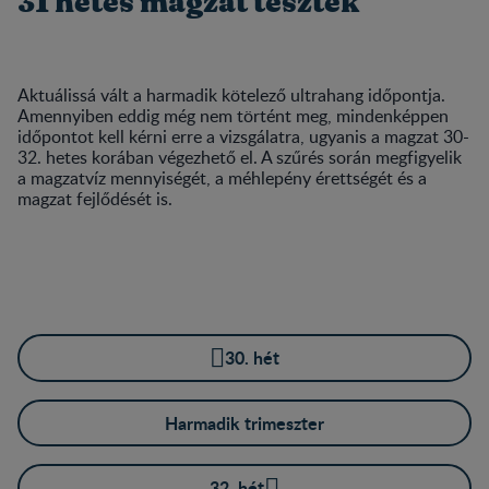
31 hetes magzat tesztek
Aktuálissá vált a harmadik kötelező ultrahang időpontja.
Amennyiben eddig még nem történt meg, mindenképpen
időpontot kell kérni erre a vizsgálatra, ugyanis a magzat 30-
32. hetes korában végezhető el. A szűrés során megfigyelik
a magzatvíz mennyiségét, a méhlepény érettségét és a
magzat fejlődését is.
30. hét
Harmadik trimeszter
32. hét