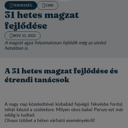
TERHESSÉG
CIKK
31 hetes magzat
fejlődése
NOV. 11, 2022
A magzat agya folyamatosan fejlődik még az utolsó
hetekben is.
A 31 hetes magzat fejlődése és
étrendi tanácsok
A nagy nap közeledtével kisbabád fejvégű fekvésbe fordul,
tehát készül a születésre. Milyen okos baba! Persze ezt már
eddig is tudtad.
Olvass többet a héten várható eseményekről!