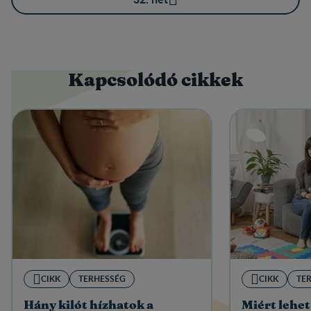
Kapcsolódó cikkek
CIKK
TERHESSÉG
CIKK
TE
Hány kilót hízhatok a
Miért lehet