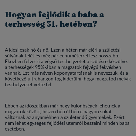
Hogyan fejlődik a baba a
terhesség 31. hetében?
A kicsi csak nő és nő. Ezen a héten már eléri a születési
súlyának felét és még pár centiméterrel lesz hosszabb.
Eközben felveszi a végső testhelyzetét a szülésre készülve:
a terhességek 95%-ában a magzatok fejvégű fekvésben
vannak. Ezt más néven koponyatartásnak is nevezzük, és a
következő ultrahangon fog kiderülni, hogy magzatod melyik
testhelyzetet vette fel.
Ebben az időszakban már nagy különbségek lehetnek a
magzatok között, hiszen hétről hétre nagyon sokat
változnak az anyaméhben a születendő gyermekek. Ezért
nem lehet egységes fejlődési ütemről beszélni minden baba
esetében.