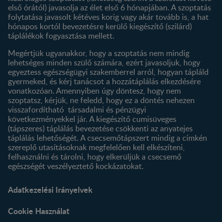
első órától) javasolja az élet első 6 hónapjában. A szoptatás
folytatása javasolt kétéves korig vagy akár tovább is, a hat
hónapos kortól bevezetésre kerülő kiegészítő (szilárd)
táplálékok fogyasztása mellett.
Megértjük ugyanakkor, hogy a szoptatás nem mindig
lehetséges minden szülő számára, ezért javasoljuk, hogy
egyeztess egészségügyi szakemberrel arról, hogyan tápláld
gyermeked, és kérj tanácsot a hozzátáplálás elkezdésére
vonatkozóan. Amennyiben úgy döntesz, hogy nem
szoptatsz, kérjük, ne feledd, hogy ez a döntés nehezen
visszafordítható társadalmi és pénzügyi
következményekkel jár. A kiegészítő cumisüveges
(tápszeres) táplálás bevezetése csökkenti az anyatejes
táplálás lehetőségét. A csecsemőtápszert mindig a címkén
szereplő utasításoknak megfelelően kell elkészíteni,
felhasználni és tárolni, hogy elkerüljük a csecsemő
egészségét veszélyeztető kockázatokat.
Adatkezelési Irányelvek
Cookie Használat