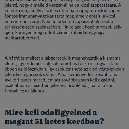
jelenti, hogy a melleid készen állnak a kicsi szoptatására. A
kolosztrum, amely a szülés után pár napig termelődik igen
fontos immunanyagokat tartalmaz, amely erősíti a kicsi
immunrendszerét. Nem minden nő tapasztal előtejet a
terhesség ezen szakaszában. Ha te azok közé tartozol, akik
igen, könnyen meg tudod védeni ruháidat egy-egy
melltartóbetéttel.
A hátfájás mellett a lábgörcsök is megnehezítik a kismama
életét, így érdemes sok kalciumot és foszfort fogyasztani
ebben az időszakban. Így csökkenthető az alsó végtagokban
jelentkező görcsök száma. A haskeményedés továbbra is
gyakori tünet marad, emiatt továbbra sem kell aggódni,
csak abban az esetben jelezhet problémát, ha tartósan
fennáll ez az állapot.
Mire kell odafigyelned a
magzat 31 hetes korában?