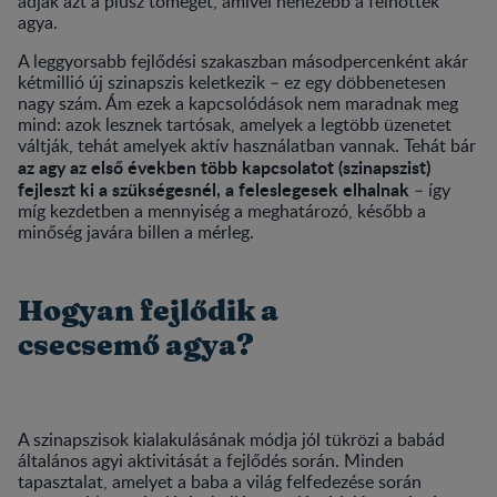
adják azt a plusz tömeget, amivel nehezebb a felnőttek
agya.
A leggyorsabb fejlődési szakaszban másodpercenként akár
kétmillió új szinapszis keletkezik – ez egy döbbenetesen
nagy szám. Ám ezek a kapcsolódások nem maradnak meg
mind: azok lesznek tartósak, amelyek a legtöbb üzenetet
váltják, tehát amelyek aktív használatban vannak. Tehát bár
az agy az első években több kapcsolatot (szinapszist)
fejleszt ki a szükségesnél, a feleslegesek elhalnak
– így
míg kezdetben a mennyiség a meghatározó, később a
minőség javára billen a mérleg.
Hogyan fejlődik a
csecsemő agya?
A szinapszisok kialakulásának módja jól tükrözi a babád
általános agyi aktivitását a fejlődés során. Minden
tapasztalat, amelyet a baba a világ felfedezése során