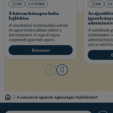
CIKK
0-4 HÓNAP
CIKK
0-
A három hónapos baba
Az újszülöt
fejlődése
igazolványa
adminisztr
A mozdulatai tudatosabbá válnak,
és egyre kíváncsibban tekint a
A szülőknek 
környezetére. A napról napra
születésekor 
cseperedő gyermek egyre
adminisztráci
magabiztosabban tartja a fejét.
szó az első h
vagy a különf
Elolvasom
E
A csecsemő agyának egészséges fejlődéséért
Home