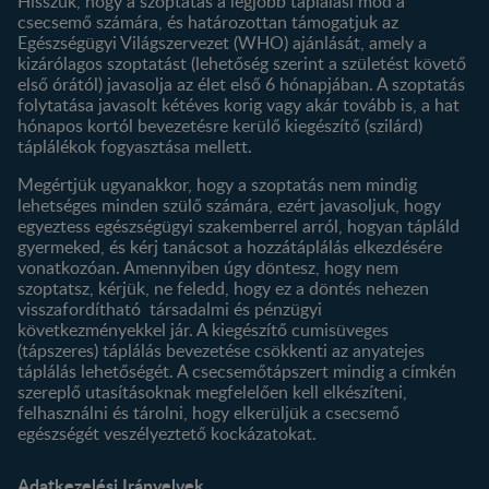
Hisszük, hogy a szoptatás a legjobb táplálási mód a
csecsemő számára, és határozottan támogatjuk az
Termékeink
Egészségügyi Világszervezet (WHO) ajánlását, amely a
Termék kereső
kizárólagos szoptatást (lehetőség szerint a születést követő
első órától) javasolja az élet első 6 hónapjában. A szoptatás
folytatása javasolt kétéves korig vagy akár tovább is, a hat
hónapos kortól bevezetésre kerülő kiegészítő (szilárd)
táplálékok fogyasztása mellett.
Megértjük ugyanakkor, hogy a szoptatás nem mindig
lehetséges minden szülő számára, ezért javasoljuk, hogy
egyeztess egészségügyi szakemberrel arról, hogyan tápláld
gyermeked, és kérj tanácsot a hozzátáplálás elkezdésére
vonatkozóan. Amennyiben úgy döntesz, hogy nem
szoptatsz, kérjük, ne feledd, hogy ez a döntés nehezen
visszafordítható társadalmi és pénzügyi
következményekkel jár. A kiegészítő cumisüveges
(tápszeres) táplálás bevezetése csökkenti az anyatejes
táplálás lehetőségét. A csecsemőtápszert mindig a címkén
szereplő utasításoknak megfelelően kell elkészíteni,
felhasználni és tárolni, hogy elkerüljük a csecsemő
egészségét veszélyeztető kockázatokat.
Adatkezelési Irányelvek