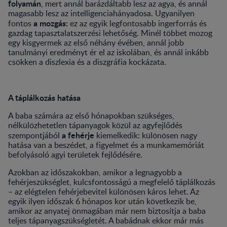
folyamán
, mert annál barázdáltabb lesz az agya, és annál
magasabb lesz az intelligenciahányadosa. Ugyanilyen
a mozgás:
fontos
ez az egyik legfontosabb ingerforrás és
gazdag tapasztalatszerzési lehetőség. Minél többet mozog
egy kisgyermek az első néhány évében, annál jobb
tanulmányi eredményt ér el az iskolában, és annál inkább
csökken a diszlexia és a diszgráfia kockázata.
A táplálkozás hatása
A baba számára az első hónapokban szükséges,
nélkülözhetetlen tápanyagok közül az agyfejlődés
a fehérje
szempontjából
kiemelkedik: különösen nagy
hatása van a beszédet, a figyelmet és a munkamemóriát
befolyásoló agyi területek fejlődésére.
Azokban az időszakokban, amikor a legnagyobb a
fehérjeszükséglet, kulcsfontosságú a megfelelő táplálkozás
– az elégtelen fehérjebevitel különösen káros lehet. Az
egyik ilyen időszak 6 hónapos kor után következik be,
amikor az anyatej önmagában már nem biztosítja a baba
teljes tápanyagszükségletét. A babádnak ekkor már más