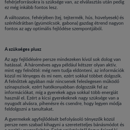
fehérjeforrásokra is szüksége van, az elválasztás után pedig
ez még inkább fontos lesz.
A változatos, fehérjében (tej, tejtermék, hús, hüvelyesek) és
szénhidrátban (gyümölcsök, gabona) gazdag étrend nagyon
fontos az agy optimális fejlődése szempontjából.
A szükséges plusz
Az agy fejlődésére persze mindezeken kívül sok dolog van
hatással. A hároméves agya például kétszer olyan aktív,
mint egy felnőtté: még nem tudja eldönteni, az információk
közül mi lényeges és mi nem, ezért sokkal többet dolgozik.
A felnőttek agyában már nincsenek feleslegesen működő
szinapszisok, ezért hatékonyabban dolgozzák fel az
információkat, míg a gyerekek agya sokkal több energiát
használ el. Ezért a kicsi gyerekeknek nagy szüksége van a
nyugodt alvásra, pihenésre és csendre, hogy legyen módja
feldolgozni a tanultakat.
A gyermekek agyfejlődését befolyásoló tényezők közül
persze nem szabad kihagyni a szeretetteljes bánásmódot és
a pozitív megerősítést. Ezért születésétől fogva fejezd ki