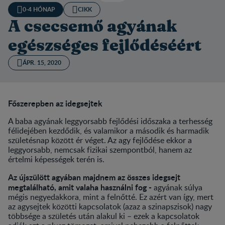
0-4 HÓNAP
CIKK
A csecsemő agyának
egészséges fejlődéséért
ÁPR. 15, 2020
Főszerepben az idegsejtek
A baba agyának leggyorsabb fejlődési időszaka a terhesség
félidejében kezdődik, és valamikor a második és harmadik
születésnap között ér véget. Az agy fejlődése ekkor a
leggyorsabb, nemcsak fizikai szempontból, hanem az
értelmi képességek terén is.
Az újszülött agyában majdnem az összes idegsejt
megtalálható, amit valaha használni fog -
agyának súlya
mégis negyedakkora, mint a felnőtté. Ez azért van így, mert
az agysejtek közötti kapcsolatok (azaz a szinapszisok) nagy
többsége a születés után alakul ki – ezek a kapcsolatok