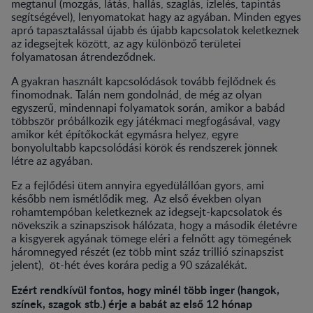
megtanul (mozgás, látás, hallás, szaglás, ízlelés, tapintás
segítségével), lenyomatokat hagy az agyában. Minden egyes
apró tapasztalással újabb és újabb kapcsolatok keletkeznek
az idegsejtek között, az agy különböző területei
folyamatosan átrendeződnek.
A gyakran használt kapcsolódások tovább fejlődnek és
finomodnak. Talán nem gondolnád, de még az olyan
egyszerű, mindennapi folyamatok során, amikor a babád
többször próbálkozik egy játékmaci megfogásával, vagy
amikor két építőkockát egymásra helyez, egyre
bonyolultabb kapcsolódási körök és rendszerek jönnek
létre az agyában.
Ez a fejlődési ütem annyira egyedülállóan gyors, ami
később nem ismétlődik meg. Az első években olyan
rohamtempóban keletkeznek az idegsejt-kapcsolatok és
növekszik a szinapszisok hálózata, hogy a második életévre
a kisgyerek agyának tömege eléri a felnőtt agy tömegének
háromnegyed részét (ez több mint száz trillió szinapszist
jelent), öt-hét éves korára pedig a 90 százalékát.
Ezért rendkívül fontos, hogy minél több inger (hangok,
színek, szagok stb.) érje a babát az első 12 hónap