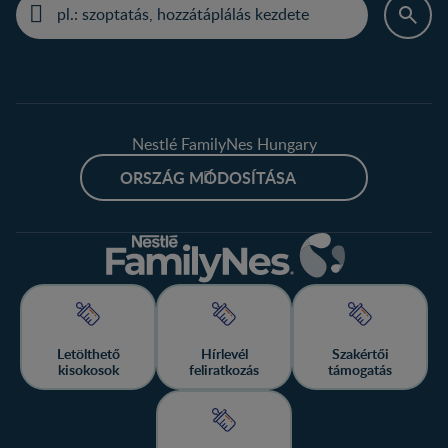
Nestlé FamilyNes Hungary
ORSZÁG MÓDOSÍTÁSA
Letölthető
Hírlevél
Szakértői
kisokosok
feliratkozás
támogatás