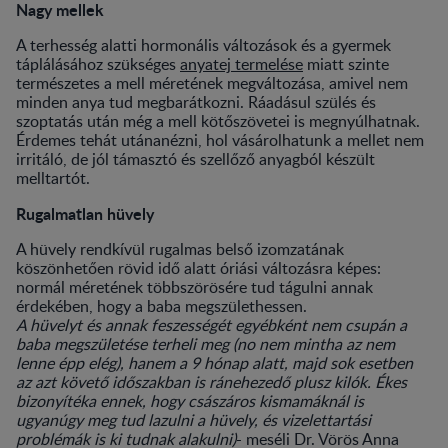
Nagy mellek
A terhesség alatti hormonális változások és a gyermek
táplálásához szükséges
anyatej termelése
miatt szinte
természetes a mell méretének megváltozása, amivel nem
minden anya tud megbarátkozni. Ráadásul szülés és
szoptatás után még a mell kötőszövetei is megnyúlhatnak.
Érdemes tehát utánanézni, hol vásárolhatunk a mellet nem
irritáló, de jól támasztó és szellőző anyagból készült
melltartót.
Rugalmatlan hüvely
A hüvely rendkívül rugalmas belső izomzatának
köszönhetően rövid idő alatt óriási változásra képes:
normál méretének többszörösére tud tágulni annak
érdekében, hogy a baba megszülethessen.
A hüvelyt és annak feszességét egyébként nem csupán a
baba megszületése terheli meg (no nem mintha az nem
lenne épp elég), hanem a 9 hónap alatt, majd sok esetben
az azt követő időszakban is ránehezedő plusz kilók. Ékes
bizonyítéka ennek, hogy császáros kismamáknál is
ugyanúgy meg tud lazulni a hüvely, és vizelettartási
problémák is ki tudnak alakulni)
- meséli Dr. Vörös Anna