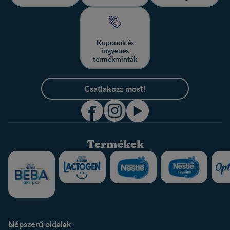
Kuponok és
ingyenes
termékminták
Csatlakozz most!
Termékek
Népszerű oldalak