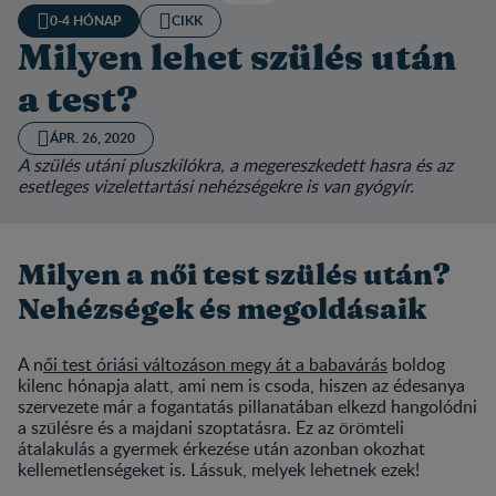
0-4 HÓNAP
CIKK
Milyen lehet szülés után
a test?
ÁPR. 26, 2020
A szülés utáni pluszkilókra, a megereszkedett hasra és az
esetleges vizelettartási nehézségekre is van gyógyír.
Milyen a női test szülés után?
Nehézségek és megoldásaik
A n
ői test óriási változáson megy át a babavárás
boldog
kilenc hónapja alatt, ami nem is csoda, hiszen az édesanya
szervezete már a fogantatás pillanatában elkezd hangolódni
a szülésre és a majdani szoptatásra. Ez az örömteli
átalakulás a gyermek érkezése után azonban okozhat
kellemetlenségeket is. Lássuk, melyek lehetnek ezek!