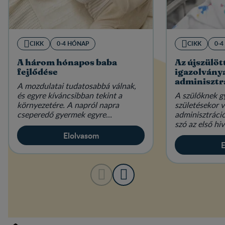
CIKK
0-4 HÓNAP
CIKK
0-
A három hónapos baba
Az újszülöt
fejlődése
igazolványa
adminisztr
A mozdulatai tudatosabbá válnak,
és egyre kíváncsibban tekint a
A szülőknek 
környezetére. A napról napra
születésekor 
cseperedő gyermek egyre
adminisztráci
magabiztosabban tartja a fejét.
szó az első h
vagy a különf
Elolvasom
E