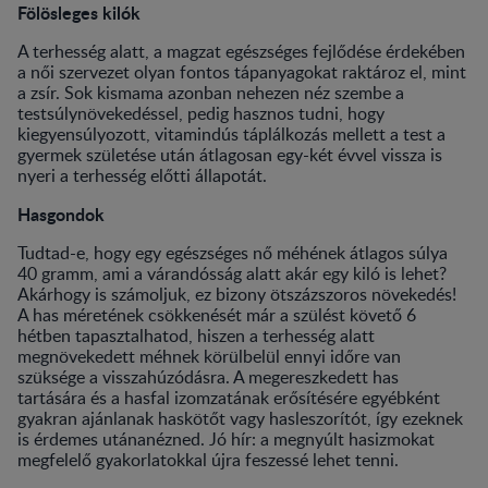
Fölösleges kilók
A terhesség alatt, a magzat egészséges fejlődése érdekében
a női szervezet olyan fontos tápanyagokat raktároz el, mint
a zsír. Sok kismama azonban nehezen néz szembe a
testsúlynövekedéssel, pedig hasznos tudni, hogy
kiegyensúlyozott, vitamindús táplálkozás mellett a test a
gyermek születése után átlagosan egy-két évvel vissza is
nyeri a terhesség előtti állapotát.
Hasgondok
Tudtad-e, hogy egy egészséges nő méhének átlagos súlya
40 gramm, ami a várandósság alatt akár egy kiló is lehet?
Akárhogy is számoljuk, ez bizony ötszázszoros növekedés!
A has méretének csökkenését már a szülést követő 6
hétben tapasztalhatod, hiszen a terhesség alatt
megnövekedett méhnek körülbelül ennyi időre van
szüksége a visszahúzódásra. A megereszkedett has
tartására és a hasfal izomzatának erősítésére egyébként
gyakran ajánlanak haskötőt vagy hasleszorítót, így ezeknek
is érdemes utánanézned. Jó hír: a megnyúlt hasizmokat
megfelelő gyakorlatokkal újra feszessé lehet tenni.