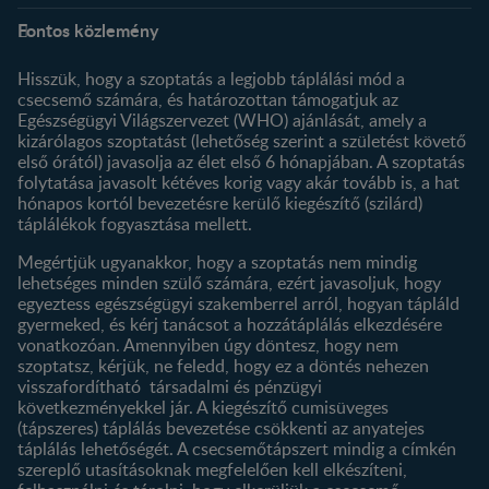
Rólunk
Nestlé FamilyNes Club
Fontos közlemény
Kapcsolat
Regisztráció
Történetünk
Profilom
Hisszük, hogy a szoptatás a legjobb táplálási mód a
csecsemő számára, és határozottan támogatjuk az
Termékeink
Egészségügyi Világszervezet (WHO) ajánlását, amely a
Termék kereső
kizárólagos szoptatást (lehetőség szerint a születést követő
első órától) javasolja az élet első 6 hónapjában. A szoptatás
folytatása javasolt kétéves korig vagy akár tovább is, a hat
hónapos kortól bevezetésre kerülő kiegészítő (szilárd)
táplálékok fogyasztása mellett.
Megértjük ugyanakkor, hogy a szoptatás nem mindig
lehetséges minden szülő számára, ezért javasoljuk, hogy
egyeztess egészségügyi szakemberrel arról, hogyan tápláld
gyermeked, és kérj tanácsot a hozzátáplálás elkezdésére
vonatkozóan. Amennyiben úgy döntesz, hogy nem
szoptatsz, kérjük, ne feledd, hogy ez a döntés nehezen
visszafordítható társadalmi és pénzügyi
következményekkel jár. A kiegészítő cumisüveges
(tápszeres) táplálás bevezetése csökkenti az anyatejes
táplálás lehetőségét. A csecsemőtápszert mindig a címkén
szereplő utasításoknak megfelelően kell elkészíteni,