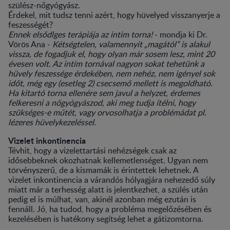
szülész-nőgyógyász.
Érdekel, mit tudsz tenni azért, hogy hüvelyed visszanyerje a
feszességét?
Ennek elsődlges terápiája az intim torna!
- mondja ki Dr.
Vörös Ana -
Kétségtelen, valamennyit „magától” is alakul
vissza, de fogadjuk el, hogy olyan már sosem lesz, mint 20
évesen volt. Az intim tornával nagyon sokat tehetünk a
hüvely feszessége érdekében, nem nehéz, nem igényel sok
időt, még egy (esetleg 2) csecsemő mellett is megoldható.
Ha kitartó torna ellenére sem javul a helyzet, érdemes
felkeresni a nőgyógyászod, aki meg tudja ítélni, hogy
szükséges-e műtét, vagy orvosolhatja a problémádat pl.
lézeres hüvelykezeléssel.
Vizelet inkontinencia
Tévhit, hogy a vizelettartási nehézségek csak az
idősebbeknek okozhatnak kellemetlenséget. Ugyan nem
törvényszerű, de a kismamák is érintettek lehetnek. A
vizelet inkontinencia a várandós hólyagjára nehezedő súly
miatt már a terhesség alatt is jelentkezhet, a szülés után
pedig el is múlhat, van, akinél azonban még ezután is
fennáll. Jó, ha tudod, hogy a probléma megelőzésében és
kezelésében is hatékony segítség lehet a gátizomtorna.