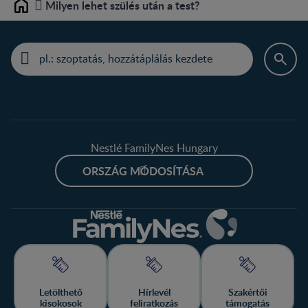
Milyen lehet szülés után a test?
Home
Nestlé FamilyNes Hungary
ORSZÁG MÓDOSÍTÁSA
Letölthető
Hírlevél
Szakértői
kisokosok
feliratkozás
támogatás