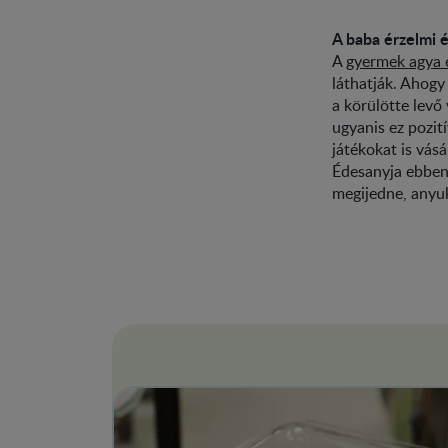
A baba érzelmi é
A
gyermek agya e
láthatják. Ahogy 
a körülötte levő 
ugyanis ez pozit
játékokat is vás
Édesanyja ebben 
megijedne, anyu