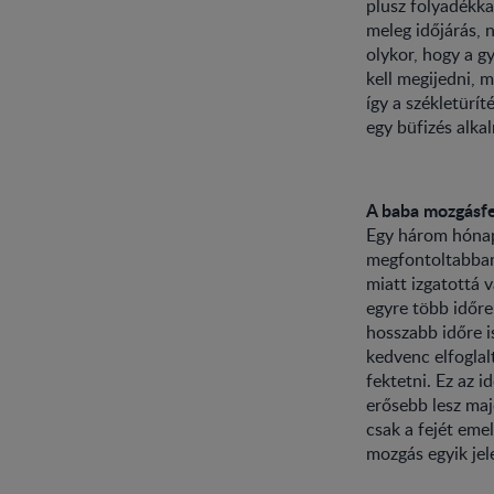
plusz folyadékka
meleg időjárás, 
olykor, hogy a g
kell megijedni, 
így a székletürí
egy büfizés alka
A baba mozgásfe
Egy három hónap
megfontoltabban
miatt izgatottá 
egyre több időre
hosszabb időre i
kedvenc elfoglal
fektetni. Ez az i
erősebb lesz maj
csak a fejét eme
mozgás egyik jel