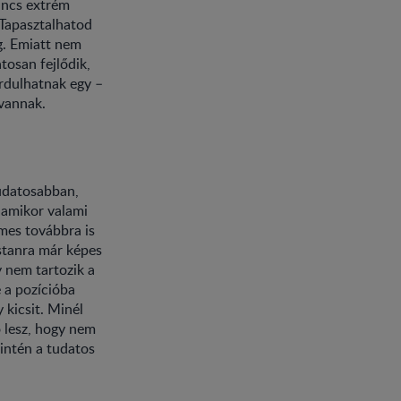
incs extrém
 Tapasztalhatod
g. Emiatt nem
tosan fejlődik,
ordulhatnak egy –
 vannak.
udatosabban,
 amikor valami
emes továbbra is
stanra már képes
y nem tartozik a
 a pozícióba
 kicsit. Minél
ó lesz, hogy nem
zintén a tudatos