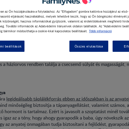
an az Ön hozzájárulására a folytatáshoz. Az "Elfogadom" gombra kattintva hozzájárul az első
 hasonló eljárások) használatához, melyek lehetővé teszik, hogy az Ön böngészési élményét j
k közönségét, hasznos információkat gyűjtsünk, valamint az érdeklődésének megfelelő hird
eg. További információk az Adatvédelmi Irányelvek oldalon találhatók. Az "Adatvédelmi beáll
pos baba fejlődése
Több információ
ig bármikor módosíthatja a cookie-kkal kapcsolatos beállításait.
mi beállítások
Összes elutasítása
El
, hogy a növekedés mértéke minden gyermeknél eltérő lehet, val
őbb indul el a jelentősebb gyarapodás mind a súlyt, mind a testh
 a háziorvos rendben találja a csecsemő súlyát és magasságát, n
gya
ára
legideálisabb táplálékforrás ebben az időszakban is az anyate
ind minőségileg biztosítja a tápanyagellátást, valamint számos, 
tő hormont is tartalmaz. Ezért is javasolt a szoptatást minél tová
s igaz az a tény, hogy ahogy gyarapodik a baba, úgy növekszik az 
gy az anyatej önmagában tudja biztosítani a fejlődést, gyarapodás