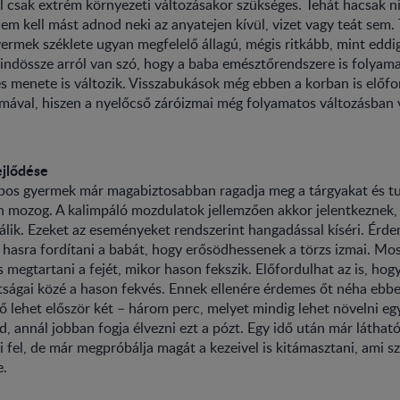
l csak extrém környezeti változásakor szükséges. Tehát hacsak n
nem kell mást adnod neki az anyatejen kívül, vizet vagy teát sem.
yermek széklete ugyan megfelelő állagú, mégis ritkább, mint eddi
mindössze arról van szó, hogy a baba emésztőrendszere is folyama
tés menete is változik. Visszabukások még ebben a korban is előf
lmával, hiszen a nyelőcső záróizmai még folyamatos változásban
jlődése
os gyermek már magabiztosabban ragadja meg a tárgyakat és t
 mozog. A kalimpáló mozdulatok jellemzően akkor jelentkeznek,
válik. Ezeket az eseményeket rendszerint hangadással kíséri. Érd
 hasra fordítani a babát, hogy erősödhessenek a törzs izmai. Mo
s megtartani a fejét, mikor hason fekszik. Előfordulhat az is, hog
tságai közé a hason fekvés. Ennek ellenére érdemes őt néha ebbe
dő lehet először két – három perc, melyet mindig lehet növelni egy
d, annál jobban fogja élvezni ezt a pózt. Egy idő után már láthat
li fel, de már megpróbálja magát a kezeivel is kitámasztani, ami s
e.