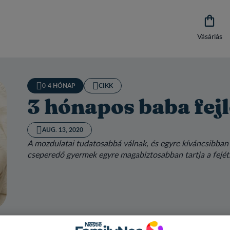

Vásárlás
0-4 HÓNAP
CIKK
3 hónapos baba fej
AUG. 13, 2020
A mozdulatai tudatosabbá válnak, és egyre kíváncsibban 
cseperedő gyermek egyre magabiztosabban tartja a fejét