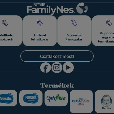
Kuponok
etölthető
Hírlevél
Szakértői
ingyen
isokosok
feliratkozás
támogatás
termékmi
Csatlakozz most!
Termékek