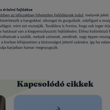
s értelmi fejlődése
bben az időszakban hihetetlen fejlődésnek indul
, melynek jeleit 
kísérletezik a hangokkal, sikongat és gurgulázik, odafigyel a moz
világot, mint ezt mutatják. Továbbra is fontos, hogy sok inger ér
ív hatással van a kiegyensúlyozott fejlődésére. Ehhez különböző f
árolhatnak a szülők, melyek színesek, zenélnek, vagy éppen mozo
a korban kifejezetten a biztonságot jelenti számára, így ha valam
kája karjaiban hamar megnyugszik.
Kapcsolódó cikkek