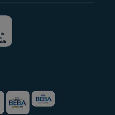
 és
es
nták