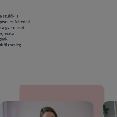
a szülők is
gásra és felfedezi
je a gyermeket,
ejlesztő
gnak.
itől esetleg