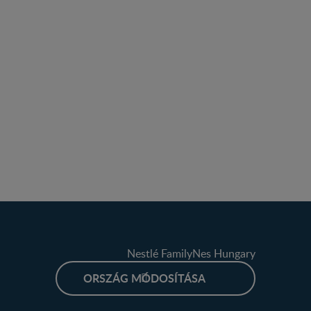
Nestlé FamilyNes Hungary
ORSZÁG MÓDOSÍTÁSA