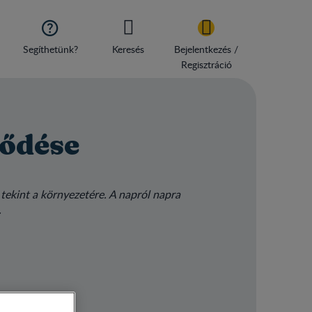

Segíthetünk?
Keresés
Bejelentkezés /
Regisztráció
lődése
tekint a környezetére. A napról napra
.