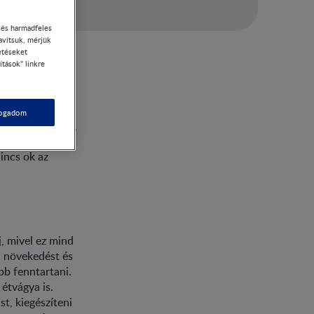
- és harmadfeles
avítsuk, mérjük
etéseket
ítások" linkre
fogadom
akinél hamarabb,
osszt illetően.
incs ok az
j
, mivel ez mind
a növekedést és
bb fenntartani.
étvágya is.
t, kiegészíteni