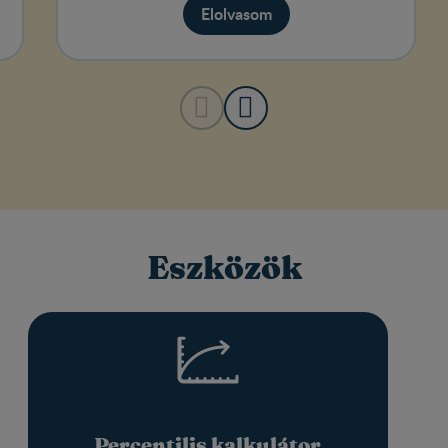
Elolvasom
Eszközök
Percentilis kalkulátor