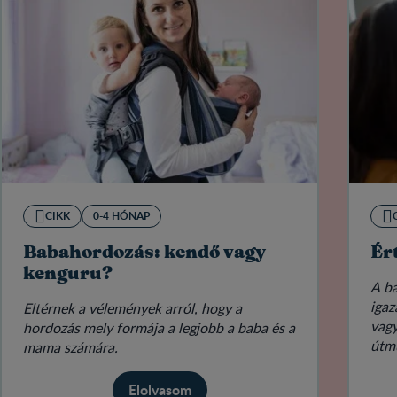
CIKK
0-4 HÓNAP
Babahordozás: kendő vagy
Ér
kenguru?
A ba
igaz
Eltérnek a vélemények arról, hogy a
vagy
hordozás mely formája a legjobb a baba és a
útmu
mama számára.
Elolvasom